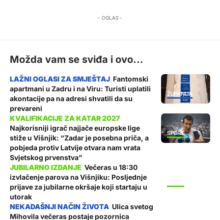
- OGLAS -
Možda vam se sviđa i ovo...
Fantomski
apartmani u Zadru i na Viru: Turisti uplatili
ŽUPANIJA
akontacije pa na adresi shvatili da su
prevareni
Najkorisniji igrač najjače europske lige
SPORT
stiže u Višnjik: “Zadar je posebna priča, a
pobjeda protiv Latvije otvara nam vrata
Svjetskog prvenstva”
Večeras u 18:30
izvlačenje parova na Višnjiku: Posljednje
SPORT
prijave za jubilarne okršaje koji startaju u
utorak
Ulica svetog
Mihovila večeras postaje pozornica