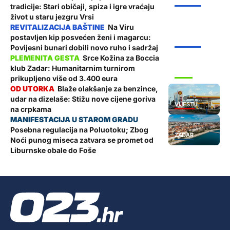
ŽUPANIJA
tradicije: Stari običaji, spiza i igre vraćaju
život u staru jezgru Vrsi
Na Viru
postavljen kip posvećen ženi i magarcu:
ŽUPANIJA
Povijesni bunari dobili novo ruho i sadržaj
Srce Kožina za Boccia
klub Zadar: Humanitarnim turnirom
SPORT
prikupljeno više od 3.400 eura
Blaže olakšanje za benzince,
udar na dizelaše: Stižu nove cijene goriva
VIJESTI
na crpkama
Posebna regulacija na Poluotoku; Zbog
ZADAR
Noći punog miseca zatvara se promet od
Liburnske obale do Foše