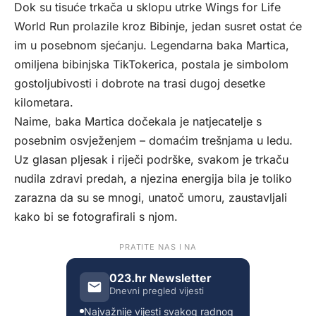
Dok su tisuće trkača u sklopu utrke Wings for Life
World Run prolazile kroz Bibinje, jedan susret ostat će
im u posebnom sjećanju. Legendarna baka Martica,
omiljena bibinjska TikTokerica, postala je simbolom
gostoljubivosti i dobrote na trasi dugoj desetke
kilometara.
Naime, baka Martica dočekala je natjecatelje s
posebnim osvježenjem – domaćim trešnjama u ledu.
Uz glasan pljesak i riječi podrške, svakom je trkaču
nudila zdravi predah, a njezina energija bila je toliko
zarazna da su se mnogi, unatoč umoru, zaustavljali
kako bi se fotografirali s njom.
PRATITE NAS I NA
023.hr Newsletter
Dnevni pregled vijesti
Najvažnije vijesti svakog radnog