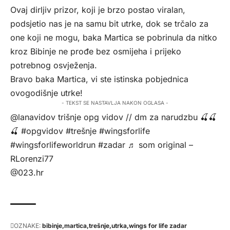
Ovaj dirljiv prizor, koji je brzo postao viralan,
podsjetio nas je na samu bit utrke, dok se trčalo za
one koji ne mogu, baka Martica se pobrinula da nitko
kroz Bibinje ne prođe bez osmijeha i prijeko
potrebnog osvježenja.
Bravo baka Martica, vi ste istinska pobjednica
ovogodišnje utrke!
- TEKST SE NASTAVLJA NAKON OGLASA -
@lanavidov
trišnje opg vidov // dm za narudzbu 🍒🍒
🍒
#opgvidov
#trešnje
#wingsforlife
#wingsforlifeworldrun
#zadar
♬ som original –
RLorenzi77
@023.hr
OZNAKE:
bibinje
martica
trešnje
utrka
wings for life zadar