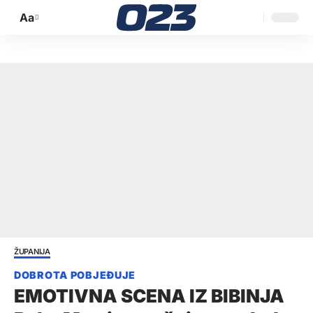
Aa
Promijeni
veličinu
slova
ŽUPANIJA
EMOTIVNA SCENA IZ BIBINJA