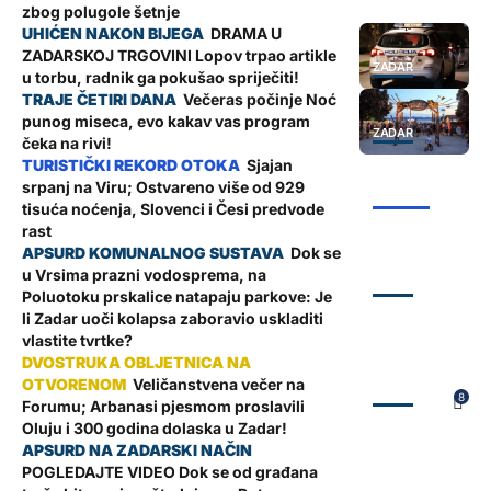
zbog polugole šetnje
DRAMA U
ZADARSKOJ TRGOVINI Lopov trpao artikle
ZADAR
u torbu, radnik ga pokušao spriječiti!
Večeras počinje Noć
punog miseca, evo kakav vas program
ZADAR
čeka na rivi!
Sjajan
srpanj na Viru; Ostvareno više od 929
ŽUPANIJA
tisuća noćenja, Slovenci i Česi predvode
rast
Dok se
u Vrsima prazni vodosprema, na
ZADAR
Poluotoku prskalice natapaju parkove: Je
li Zadar uoči kolapsa zaboravio uskladiti
vlastite tvrtke?
Veličanstvena večer na
ZADAR
8
Forumu; Arbanasi pjesmom proslavili
Oluju i 300 godina dolaska u Zadar!
POGLEDAJTE VIDEO Dok se od građana
ZADAR