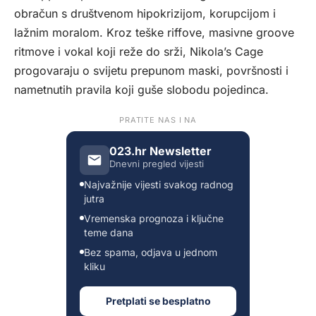
obračun s društvenom hipokrizijom, korupcijom i
lažnim moralom. Kroz teške riffove, masivne groove
ritmove i vokal koji reže do srži, Nikola’s Cage
progovaraju o svijetu prepunom maski, površnosti i
nametnutih pravila koji guše slobodu pojedinca.
PRATITE NAS I NA
023.hr Newsletter
Dnevni pregled vijesti
Najvažnije vijesti svakog radnog
jutra
Vremenska prognoza i ključne
teme dana
Bez spama, odjava u jednom
kliku
Pretplati se besplatno