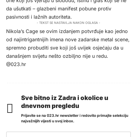
one koji još vjeruju u slobodu, istinu i glas koji se ne
da ušutkati – glazbeni manifest pobune protiv
pasivnosti i lažnih autoriteta.
- TEKST SE NASTAVLJA NAKON OGLASA -
Nikola’s Cage se ovim izdanjem potvrđuje kao jedno
od najintrigantnijih imena nove zadarske metal scene,
spremno probuditi sve koji još uvijek osjećaju da u
današnjem svijetu nešto ozbiljno nije u redu.
@023.hr
Sve bitno iz Zadra i okolice u
dnevnom pregledu
Prijavite se na 023.hr newsletter i redovito primajte selekciju
najvažnijih vijesti u svoj inbox.