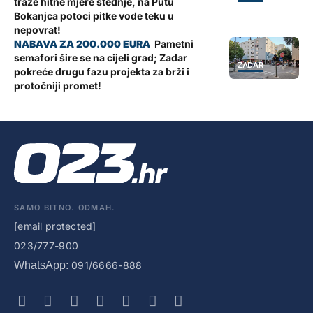
traže hitne mjere štednje, na Putu
Bokanjca potoci pitke vode teku u
nepovrat!
Pametni
semafori šire se na cijeli grad; Zadar
ZADAR
pokreće drugu fazu projekta za brži i
protočniji promet!
SAMO BITNO. ODMAH.
[email protected]
023/777-900
WhatsApp:
091/6666-888