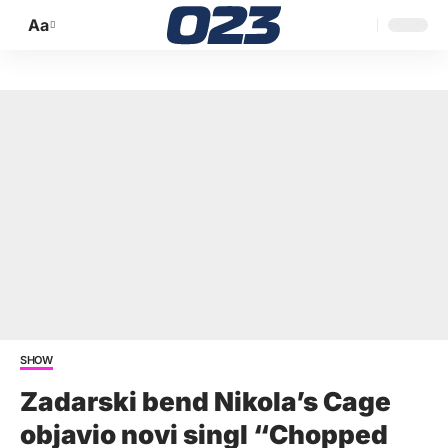
Aa
Promijeni
veličinu
slova
SHOW
Zadarski bend Nikola’s Cage
objavio novi singl “Chopped