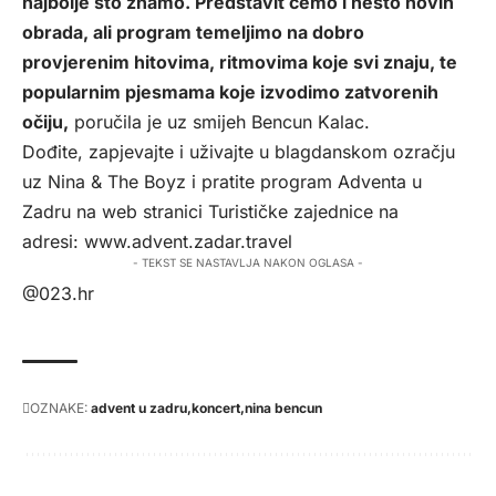
najbolje što znamo. Predstavit ćemo i nešto novih
obrada, ali program temeljimo na dobro
provjerenim hitovima, ritmovima koje svi znaju, te
popularnim pjesmama koje izvodimo zatvorenih
očiju,
poručila je uz smijeh Bencun Kalac.
Dođite, zapjevajte i uživajte u blagdanskom ozračju
uz Nina & The Boyz i pratite program Adventa u
Zadru na web stranici Turističke zajednice na
adresi:
www.advent.zadar.travel
- TEKST SE NASTAVLJA NAKON OGLASA -
@023.hr
OZNAKE:
advent u zadru
koncert
nina bencun