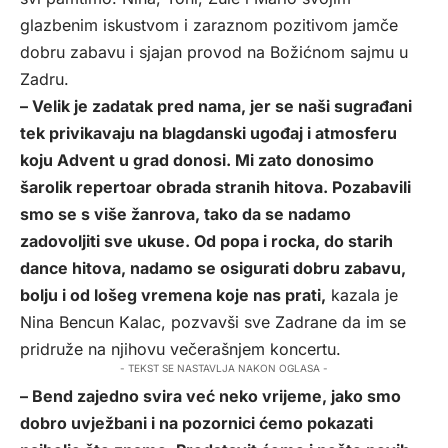
glazbenim iskustvom i zaraznom pozitivom jamče
dobru zabavu i sjajan provod na Božićnom sajmu u
Zadru.
– Velik je zadatak pred nama, jer se naši sugrađani
tek privikavaju na blagdanski ugođaj i atmosferu
koju Advent u grad donosi. Mi zato donosimo
šarolik repertoar obrada stranih hitova. Pozabavili
smo se s više žanrova, tako da se nadamo
zadovoljiti sve ukuse. Od popa i rocka, do starih
dance hitova, nadamo se osigurati dobru zabavu,
bolju i od lošeg vremena koje nas prati,
kazala je
Nina Bencun Kalac, pozvavši sve Zadrane da im se
pridruže na njihovu večerašnjem koncertu.
- TEKST SE NASTAVLJA NAKON OGLASA -
– Bend zajedno svira već neko vrijeme, jako smo
dobro uvježbani i na pozornici ćemo pokazati