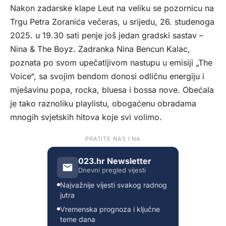
Nakon zadarske klape Leut na veliku se pozornicu na
Trgu Petra Zoranića večeras, u srijedu, 26. studenoga
2025. u 19.30 sati penje još jedan gradski sastav –
Nina & The Boyz. Zadranka Nina Bencun Kalac,
poznata po svom upečatljivom nastupu u emisiji „The
Voice“, sa svojim bendom donosi odličnu energiju i
mješavinu popa, rocka, bluesa i bossa nove. Obećala
je tako raznoliku playlistu, obogaćenu obradama
mnogih svjetskih hitova koje svi volimo.
PRATITE NAS I NA
023.hr Newsletter
Dnevni pregled vijesti
Najvažnije vijesti svakog radnog
jutra
Vremenska prognoza i ključne
teme dana