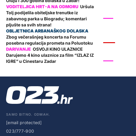
Oluju i 300 godina dolaska u Zadar!
Uršula
Tolj podijelila obiteljske trenutke iz
SHOW
zabavnog parka u Biogradu; komentari
pljušte sa svih strana!
Zbog večerašnjeg koncerta na Forumu
VIJESTI
posebna regulacija prometa na Poluotoku
OSVOJI KINO ULAZNICE
Darujemo 4 kino ulaznice za film “IZLAZ IZ
SHOW
IGRE” u Cinestaru Zadar
SAMO BITNO. ODMAH.
[email protected]
023/777-900