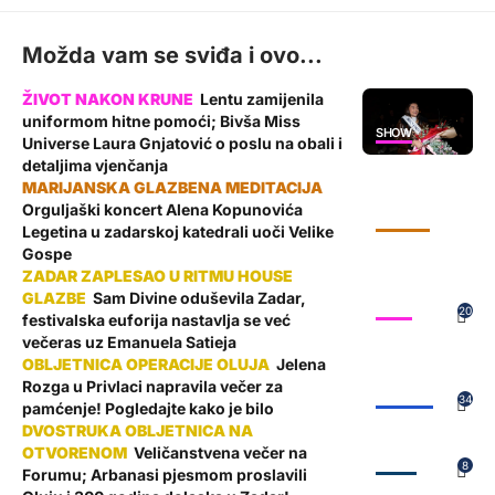
Možda vam se sviđa i ovo...
Lentu zamijenila
uniformom hitne pomoći; Bivša Miss
SHOW
Universe Laura Gnjatović o poslu na obali i
detaljima vjenčanja
Orguljaški koncert Alena Kopunovića
KULTURA
Legetina u zadarskoj katedrali uoči Velike
Gospe
Sam Divine oduševila Zadar,
SHOW
20
festivalska euforija nastavlja se već
večeras uz Emanuela Satieja
Jelena
Rozga u Privlaci napravila večer za
ŽUPANIJA
34
pamćenje! Pogledajte kako je bilo
Veličanstvena večer na
ZADAR
8
Forumu; Arbanasi pjesmom proslavili