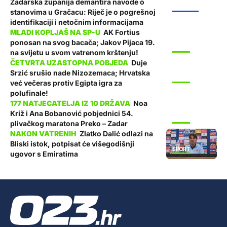
Zadarska županija demantira navode o
ŽUPANIJA
stanovima u Gračacu: Riječ je o pogrešnoj
identifikaciji i netočnim informacijama
AK Fortius
ponosan na svog bacača; Jakov Pijaca 19.
SPORT
na svijetu u svom vatrenom krštenju!
Duje
Srzić srušio nade Nizozemaca; Hrvatska
SPORT
već večeras protiv Egipta igra za
polufinale!
Noa
Križ i Ana Bobanović pobjednici 54.
SPORT
plivačkog maratona Preko – Zadar
Zlatko Dalić odlazi na
Bliski istok, potpisat će višegodišnji
SPORT
ugovor s Emiratima