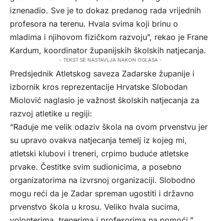
iznenadio. Sve je to dokaz predanog rada vrijednih
profesora na terenu. Hvala svima koji brinu o
mladima i njihovom fizičkom razvoju”, rekao je Frane
Kardum, koordinator županijskih školskih natjecanja.
- TEKST SE NASTAVLJA NAKON OGLASA -
Predsjednik Atletskog saveza Zadarske županije i
izbornik kros reprezentacije Hrvatske Slobodan
Miolović naglasio je važnost školskih natjecanja za
razvoj atletike u regiji:
“Raduje me velik odaziv škola na ovom prvenstvu jer
su upravo ovakva natjecanja temelj iz kojeg mi,
atletski klubovi i treneri, crpimo buduće atletske
prvake. Čestitke svim sudionicima, a posebno
organizatorima na izvrsnoj organizaciji. Slobodno
mogu reći da je Zadar spreman ugostiti i državno
prvenstvo škola u krosu. Veliko hvala sucima,
volonterima, trenerima i profesorima na pomoći.”