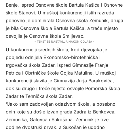
Benje, ispred Osnovne škole Bartula Kašića i Osnovne
škole Stanovi. U muškoj konkurenciji istih razreda
ponovno je dominirala Osnovna škola Zemunik, druga
je bila Osnovna škola Bartula Kašića, a treće mjesto
osvojila je Osnovna škola Smiljevac.
- TEKST SE NASTAVLJA NAKON OGLASA -
U konkurenciji srednjih škola, kod djevojaka je
pobjedu odnijela Ekonomsko-birotehnička i
trgovačka škola Zadar, ispred Gimnazije Franje
Petrića i Obrtničke škole Gojka Matuline. U muškoj
konkurenciji slavila je Gimnazija Jurja Barakovića,
dok su drugo i treće mjesto osvojile Pomorska škola
Zadar te Tehnička škola Zadar.
“Jako sam zadovoljan odazivom škola, a posebno
onih koje su došle izvan grada Zadra iz Benkovca,
Zemunika, Galovca i Sukošana. Zemunik je ove
godine dvostruki prvak, a Sukošan je ugodno