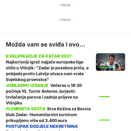
- OGLAS -
- OGLAS -
Možda vam se sviđa i ovo...
Najkorisniji igrač najjače europske lige
SPORT
stiže u Višnjik: “Zadar je posebna priča, a
pobjeda protiv Latvije otvara nam vrata
Svjetskog prvenstva”
Večeras u 18:30
počinje 10. Turnir Antonio Jurjević:
SPORT
Izvlačenje parova i zadnje prijave na
Višnjiku
Srce Kožina za Boccia
klub Zadar: Humanitarnim turnirom
SPORT
prikupljeno više od 3.400 eura