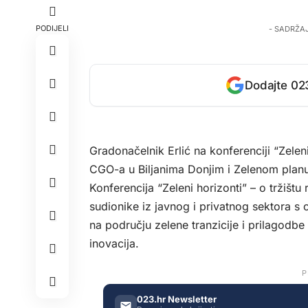
PODIJELI
- SADRŽA
Dodajte 023
Gradonačelnik Erlić na konferenciji “Zele
CGO-a u Biljanima Donjim i Zelenom plan
Konferencija “Zeleni horizonti” – o tržištu r
sudionike iz javnog i privatnog sektora s 
na području zelene tranzicije i prilagodbe t
inovacija.
P
023.hr Newsletter