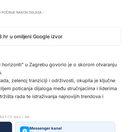
J POČINJE NAKON OGLASA -
.hr u omiljeni Google izvor
ni horizonti” u Zagrebu govorio je o skorom otvaranju
u.
ada, zelenoj tranziciji i održivosti, okupila je ključne
ciljem poticanja dijaloga među stručnjacima i liderima
ržišta rada te istraživanja najnovijih trendova i
RATITE NAS I NA
Messenger kanal