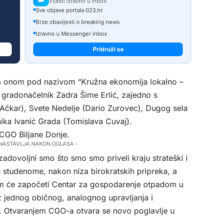
Vijesti izravno u inbox
Sve objave portala 023.hr
Brze obavijesti o breaking news
Izravno u Messenger inbox
Pridruži se
 na onom pod nazivom “Kružna ekonomija lokalno –
 gradonačelnik Zadra Šime Erlić, zajedno s
 Ačkar), Svete Nedelje (Dario Zurovec), Dugog sela
ka Ivanić Grada (Tomislava Cuvaj).
 CGO Biljane Donje.
 NASTAVLJA NAKON OGLASA -
zadovoljni smo što smo smo priveli kraju strateški i
u studenome, nakon niza birokratskih pripreka, a
m će započeti Centar za gospodarenje otpadom u
 iz jednog običnog, analognog upravljanja i
o. Otvaranjem CGO-a otvara se novo poglavlje u