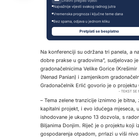
Dnevni pregled vijesti
Najvažnije vijesti svakog radnog jutra
Vremenska prognoza i ključne teme dana
Bez spama, odjava u jednom kliku
Pretplati se besplatno
Na konferenciji su održana tri panela, a
dobre prakse u gradovima”, sudjelovao je
gradonačelnicima Velike Gorice (Krešimir
(Nenad Panian) i zamjenikom gradonačelni
Gradonačelnik Erlić govorio je o projektu
- TEKST SE
– Tema zelene tranzicije iznimno je bitna, 
kapitalni projekt, i evo idućega mjeseca, 
ishodovane je ukupno 13 dozvola, s rado
Biljanima Donjim. Riječ je o projektu koji
gospodarenja otpadom, prrlazi u viši niv