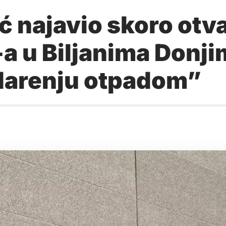
ć najavio skoro otv
 u Biljanima Donji
darenju otpadom”