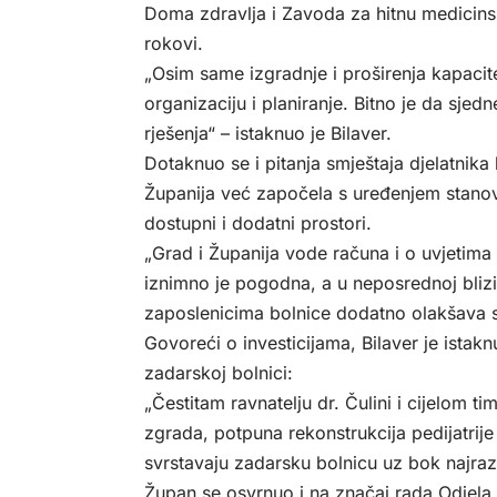
Doma zdravlja i Zavoda za hitnu medicinsk
rokovi.
„Osim same izgradnje i proširenja kapacit
organizaciju i planiranje. Bitno je da sj
rješenja“ – istaknuo je Bilaver.
Dotaknuo se i pitanja smještaja djelatnika 
Županija već započela s uređenjem stanova
dostupni i dodatni prostori.
„Grad i Županija vode računa i o uvjetima 
iznimno je pogodna, a u neposrednoj blizini
zaposlenicima bolnice dodatno olakšava 
Govoreći o investicijama, Bilaver je istakn
zadarskoj bolnici:
„Čestitam ravnatelju dr. Čulini i cijelom 
zgrada, potpuna rekonstrukcija pedijatrije
svrstavaju zadarsku bolnicu uz bok najrazvi
Župan se osvrnuo i na značaj rada Odjela 