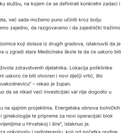
u službu, na kojem će se definirati konkretni zadaci i
eta, već sada možemo puno učiniti kroz bolju
ednemo zajedno, da razgovaramo i da zajednički tražimo
bolnice koji dolaze iz drugih gradova, istaknuvši da je
 u zgradi stare Medicinske škole te da će uskoro biti
života zdravstvenih djelatnika. Lokacija poliklinike
 uskoro će biti otvoren i novi dječji vrtić, što
svakodnevicu“ – rekao je župan.
uo da se nikad veći investicijski val nije dogodio u
timu na sjajnim projektima. Energetska obnova bolničkih
 i ginekologije te pripreme za novi operacijski blok
jenijima u Hrvatskoj i šire“, istaknuo je.
za onkologiju i radioterapiju, koji od početka godine