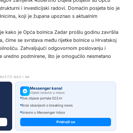
jegov zamjenik Robertino Dujela posjetili su Opću
strukturni i investicijski radovi. Domaćin posjeta bio je
adnicima, koji je župana upoznao s aktualnim
je kako je Opća bolnica Zadar prošlu godinu završila
, čime se svrstava među rijetke bolnice u Hrvatskoj
bilnošću. Zahvaljujući odgovornom poslovanju i
e uredno podmirene, što je omogućilo nesmetano
RATITE NAS I NA
Messenger kanal
Vijesti izravno u inbox
Sve objave portala 023.hr
Brze obavijesti o breaking news
Izravno u Messenger inbox
Pridruži se