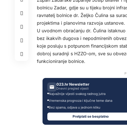
Župan Zadarske županije Josip Bilaver i n
bolnicu Zadar, gdje su u tijeku brojni infra
ravnatelj bolnice dr. Željko Čulina sa sur
projektima i planovima razvoja ustanove.
U uvodnom obraćanju dr. Čulina istaknuo 
bez ikakvih dugova i nepodmirenih obveza
koje posluju s potpunom financijskom sta
dobroj suradnji s HZZO-om, sve su obvez
funkcioniranje bolnice.
P
023.hr Newsletter
Dnevni pregled vijesti
Najvažnije vijesti svakog radnog jutra
Vremenska prognoza i ključne teme dana
Bez spama, odjava u jednom kliku
Pretplati se besplatno