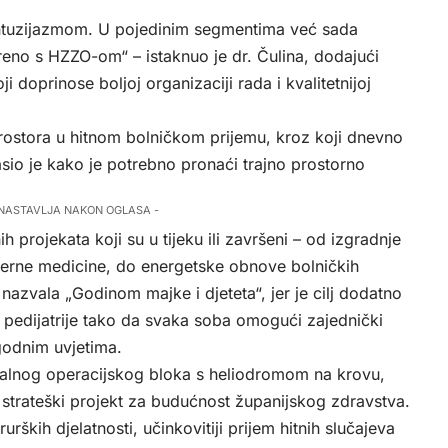
 entuzijazmom. U pojedinim segmentima već sada
eno s HZZO-om“ – istaknuo je dr. Čulina, dodajući
ji doprinose boljoj organizaciji rada i kvalitetnijoj
rostora u hitnom bolničkom prijemu, kroz koji dnevno
sio je kako je potrebno pronaći trajno prostorno
 NASTAVLJA NAKON OGLASA -
h projekata koji su u tijeku ili završeni – od izgradnje
 interne medicine, do energetske obnove bolničkih
nazvala „Godinom majke i djeteta“, jer je cilj dodatno
 i pedijatrije tako da svaka soba omogući zajednički
godnim uvjetima.
tralnog operacijskog bloka s heliodromom na krovu,
 strateški projekt za budućnost županijskog zdravstva.
rških djelatnosti, učinkovitiji prijem hitnih slučajeva