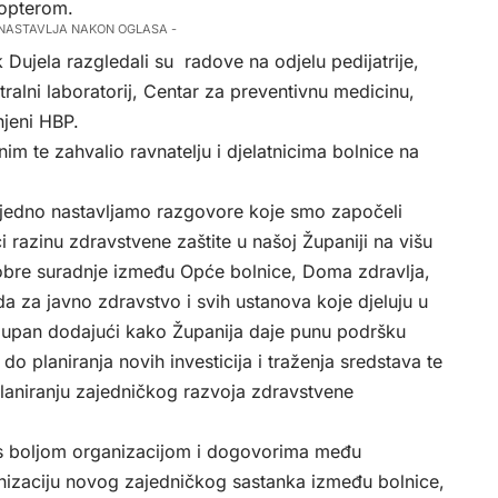
ikopterom.
 NASTAVLJA NAKON OGLASA -
 Dujela razgledali su radove na odjelu pedijatrije,
tralni laboratorij, Centar za preventivnu medicinu,
njeni HBP.
im te zahvalio ravnatelju i djelatnicima bolnice na
ajedno nastavljamo razgovore koje smo započeli
ći razinu zdravstvene zaštite u našoj Županiji na višu
dobre suradnje između Opće bolnice, Doma zdravlja,
 za javno zdravstvo i svih ustanova koje djeluju u
župan dodajući kako Županija daje punu podršku
o planiranja novih investicija i traženja sredstava te
laniranju zajedničkog razvoja zdravstvene
i s boljom organizacijom i dogovorima među
nizaciju novog zajedničkog sastanka između bolnice,