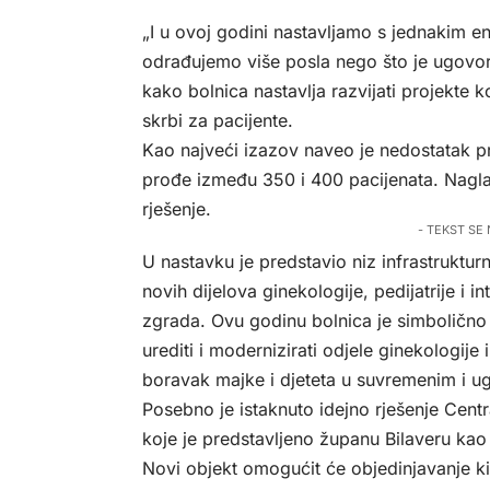
„I u ovoj godini nastavljamo s jednakim
odrađujemo više posla nego što je ugovor
kako bolnica nastavlja razvijati projekte ko
skrbi za pacijente.
Kao najveći izazov naveo je nedostatak p
prođe između 350 i 400 pacijenata. Nagla
rješenje.
- TEKST SE
U nastavku je predstavio niz infrastrukturni
novih dijelova ginekologije, pedijatrije i
zgrada. Ovu godinu bolnica je simbolično 
urediti i modernizirati odjele ginekologije
boravak majke i djeteta u suvremenim i u
Posebno je istaknuto idejno rješenje Cen
koje je predstavljeno županu Bilaveru kao
Novi objekt omogućit će objedinjavanje kiru