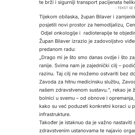
te brži i sigurniji transport pacijenata hel
- TEKST SE
Tijekom obilaska, župan Bilaver i zamjenik
posjetili novi prostor za hemodijalizu, Cen
Odjel onkologije i radioterapije te objedi
Župan Bilaver izrazio je zadovoljstvo viđen
predanom radu:
„Drago mi je što smo danas ovdje i što z
ranije. Svima nam je zajednički cilj – podi
razinu. Taj cilj ne možemo ostvariti bez 
Zavoda za hitnu medicinsku službu, Zavoda
našem zdravstvenom sustavu.“, rekao je 
bolnici u svemu – od obnove i opremanja, d
kako su već poduzeti konkretni koraci u p
infrastrukture.
Također je istaknuo da je važno nastavit
zdravstvenim ustanovama te najavio orga