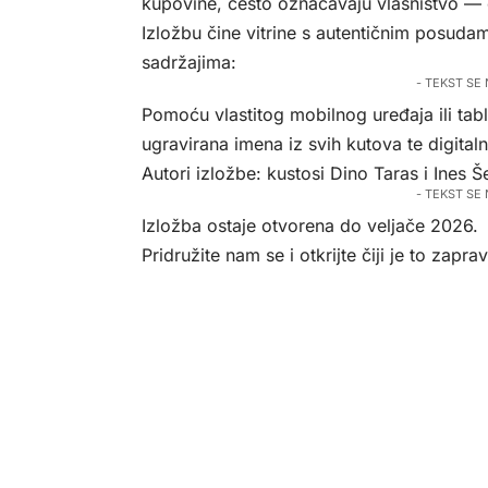
kupovine, često označavaju vlasništvo — 
Izložbu čine vitrine s autentičnim posudam
sadržajima:
- TEKST SE
Pomoću vlastitog mobilnog uređaja ili tab
ugravirana imena iz svih kutova te digitaln
Autori izložbe: kustosi Dino Taras i Ines Š
- TEKST SE
Izložba ostaje otvorena do veljače 2026.
Pridružite nam se i otkrijte čiji je to zapra