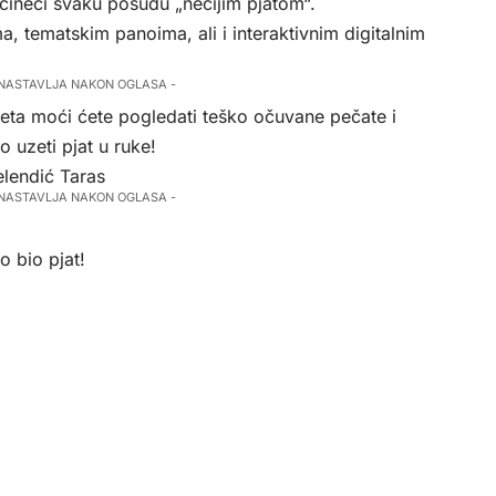
čineći svaku posudu „nečijim pjatom“.
a, tematskim panoima, ali i interaktivnim digitalnim
 NASTAVLJA NAKON OGLASA -
leta moći ćete pogledati teško očuvane pečate i
o uzeti pjat u ruke!
elendić Taras
 NASTAVLJA NAKON OGLASA -
vo bio pjat!