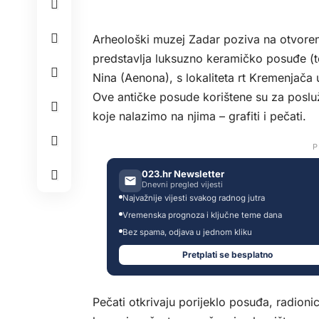
Arheološki muzej Zadar poziva na otvorenje
predstavlja luksuzno keramičko posuđe (te
Nina (Aenona), s lokaliteta rt Kremenjača 
Ove antičke posude korištene su za posluživ
koje nalazimo na njima – grafiti i pečati.
P
023.hr Newsletter
Dnevni pregled vijesti
Najvažnije vijesti svakog radnog jutra
Vremenska prognoza i ključne teme dana
Bez spama, odjava u jednom kliku
Pretplati se besplatno
Pečati otkrivaju porijeklo posuđa, radioni