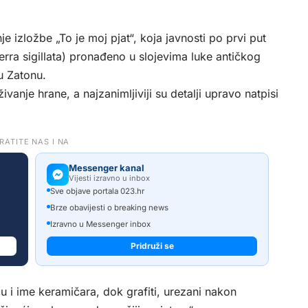
 izložbe „To je moj pjat“, koja javnosti po prvi put
rra sigillata) pronađeno u slojevima luke antičkog
u Zatonu.
anje hrane, a najzanimljiviji su detalji upravo natpisi
RATITE NAS I NA
Messenger kanal
Vijesti izravno u inbox
Sve objave portala 023.hr
Brze obavijesti o breaking news
Izravno u Messenger inbox
Pridruži se
cu i ime keramičara, dok grafiti, urezani nakon