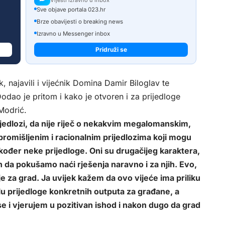
Sve objave portala 023.hr
Brze obavijesti o breaking news
Izravno u Messenger inbox
Pridruži se
 najavili i vijećnik Domina Damir Biloglav te
odao je pritom i kako je otvoren i za prijedloge
Modrić.
prijedlozi, da nije riječ o nekakvim megalomanskim,
omišljenim i racionalnim prijedlozima koji mogu
akođer neke prijedloge. Oni su drugačijeg karaktera,
 da pokušamo naći rješenja naravno i za njih. Evo,
je za grad. Ja uvijek kažem da ovo vijeće ima priliku
slu prijedloge konkretnih outputa za građane, a
e i vjerujem u pozitivan ishod i nakon dugo da grad