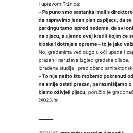
i upravom Tržnica:
– Pa puno smo sastanka imali s direktorom
da napravimo jedan plan za pijacu, da se
parkingu tamo ispred bedema, da svi oni k
na pijacu, a ujedno ovaj kredit kojim će 
kioska i dotrajale opreme – to je jako va
No, građanima već dugo u oči upada i zap
prazan i narušava izgled gradske pijace. 
izrađena studija i predloženo arhitektonsk
– To nije nešto što možemo pokrenuti odma
ne smije ostati prazan, pa razmišljamo o
bismo oživjeli pijacu,
poručio je gradonač
@023.hr
OZNAKE:
grad zadar
proračun
šime erlić