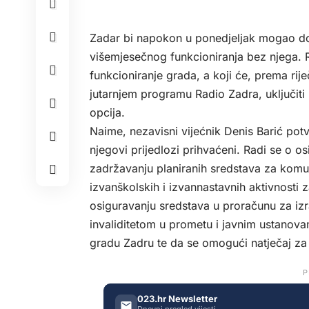
Zadar bi napokon u ponedjeljak mogao dob
višemjesečnog funkcioniranja bez njega. 
funkcioniranje grada, a koji će, prema rij
jutarnjem programu
Radio Zadra,
uključiti
opcija.
Naime, nezavisni vijećnik Denis Barić pot
njegovi prijedlozi prihvaćeni. Radi se o 
zadržavanju planiranih sredstava za komu
izvanškolskih i izvannastavnih aktivnosti za
osiguravanju sredstava u proračunu za izr
invaliditetom u prometu i javnim ustanova
gradu Zadru te da se omogući natječaj z
P
023.hr Newsletter
Dnevni pregled vijesti