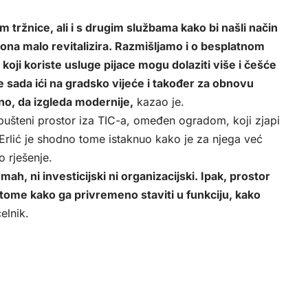
 tržnice, ali i s drugim službama kako bi našli način
 ona malo revitalizira. Razmišljamo i o besplatnom
oji koriste usluge pijace mogu dolaziti više i češće
se sada ići na gradsko vijeće i također za obnovu
žno, da izgleda modernije,
kazao je.
ušteni prostor iza TIC-a, omeđen ogradom, koji zjapi
Erlić je shodno tome istaknuo kako je za njega već
o rješenje.
h, ni investicijski ni organizacijski. Ipak, prostor
 tome kako ga privremeno staviti u funkciju, kako
elnik.