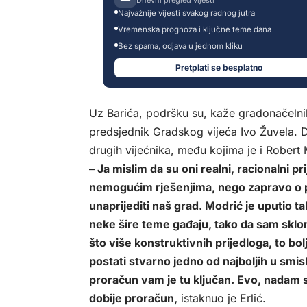
Najvažnije vijesti svakog radnog jutra
Vremenska prognoza i ključne teme dana
Bez spama, odjava u jednom kliku
Pretplati se besplatno
Uz Barića, podršku su, kaže gradonačelnik,
predsjednik Gradskog vijeća Ivo Žuvela. D
drugih vijećnika, među kojima je i Robert 
– Ja mislim da su oni realni, racionalni 
nemogućim rješenjima, nego zapravo o pr
unaprijediti naš grad. Modrić je uputio t
neke šire teme gađaju, tako da sam sklon
što više konstruktivnih prijedloga, to bol
postati stvarno jedno od najboljih u smi
proračun vam je tu ključan. Evo, nadam s
dobije proračun,
istaknuo je Erlić.