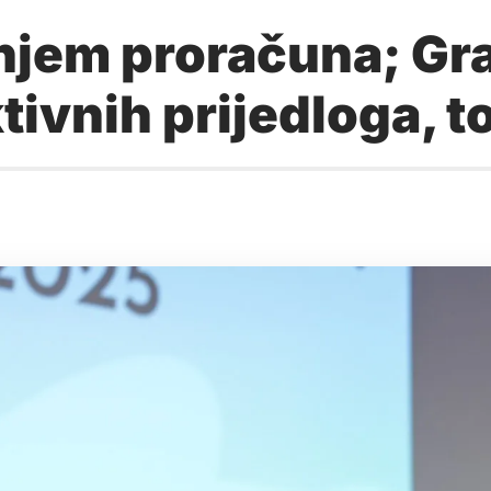
njem proračuna; Gra
ivnih prijedloga, to