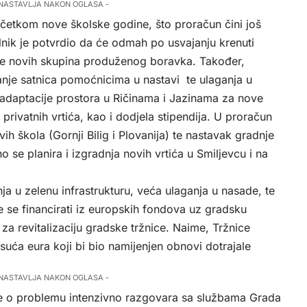
 NASTAVLJA NAKON OGLASA -
četkom nove školske godine, što proračun čini još
lnik je potvrdio da će odmah po usvajanju krenuti
anje novih skupina produženog boravka. Također,
nje satnica pomoćnicima u nastavi te ulaganja u
 adaptacije prostora u Ričinama i Jazinama za nove
privatnih vrtića, kao i dodjela stipendija. U proračun
vih škola (Gornji Bilig i Plovanija) te nastavak gradnje
 se planira i izgradnja novih vrtića u Smiljevcu i na
nja u zelenu infrastrukturu, veća ulaganja u nasade, te
e se financirati iz europskih fondova uz gradsku
za revitalizaciju gradske tržnice. Naime, Tržnice
suća eura koji bi bio namijenjen obnovi dotrajale
 NASTAVLJA NAKON OGLASA -
se o problemu intenzivno razgovara sa službama Grada