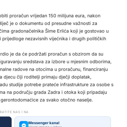
iti proračun vrijedan 150 milijuna eura, nakon
Riječ je o dokumentu od presudne važnosti za
ečima gradonačelnika Šime Erlića koji je gostovao u
 i prijedloge nezavisnih vijećnika i drugih političkih
vrdio je da će podržati proračun s obzirom da su
osiguravanju sredstava za izbore u mjesnim odborima,
nalne radove na otocima u proračunu, financiranju
 djecu čiji roditelji primaju dječji doplatak,
adu studije potrebe prateće infrastrukture za osobe s
ma na području grada Zadra i otoka koji pripadaju
a gerontodomaćice za svako otočno naselje.
RATITE NAS I NA
Messenger kanal
Vijesti izravno u inbox