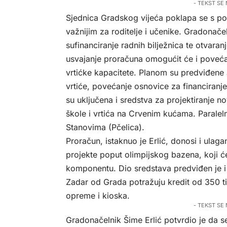
- TEKST SE
Sjednica Gradskog vijeća poklapa se s po
važnijim za roditelje i učenike. Gradonače
sufinanciranje radnih bilježnica te otvar
usvajanje proračuna omogućit će i poveća
vrtićke kapacitete. Planom su predviđene
vrtiće, povećanje osnovice za financiranje 
su uključena i sredstva za projektiranje no
škole i vrtića na Crvenim kućama. Paralelno
Stanovima (Pčelica).
Proračun, istaknuo je Erlić, donosi i ulaga
projekte poput olimpijskog bazena, koji ć
komponentu. Dio sredstava predviđen je i 
Zadar od Grada potražuju kredit od 350 ti
opreme i kioska.
- TEKST SE
Gradonačelnik Šime Erlić potvrdio je da 