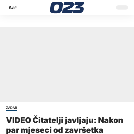
Aa
Promijeni
veličinu
slova
ZADAR
VIDEO Čitatelji javljaju: Nakon
par mjeseci od završetka