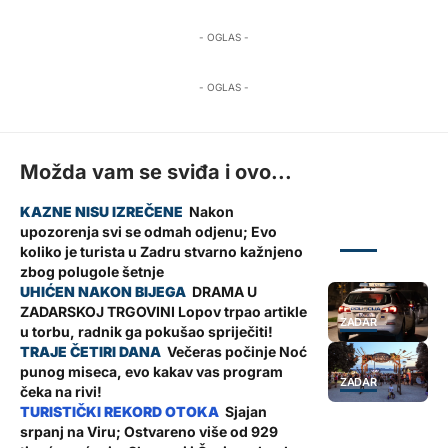
- OGLAS -
- OGLAS -
Možda vam se sviđa i ovo...
Nakon
upozorenja svi se odmah odjenu; Evo
ZADAR
koliko je turista u Zadru stvarno kažnjeno
zbog polugole šetnje
DRAMA U
ZADARSKOJ TRGOVINI Lopov trpao artikle
ZADAR
u torbu, radnik ga pokušao spriječiti!
Večeras počinje Noć
punog miseca, evo kakav vas program
ZADAR
čeka na rivi!
Sjajan
srpanj na Viru; Ostvareno više od 929
ŽUPANIJA