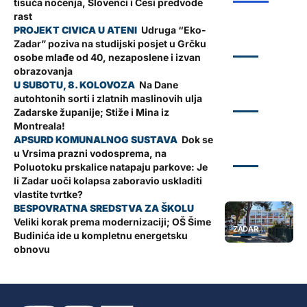
tisuća noćenja, Slovenci i Česi predvode
rast
Udruga “Eko-
Zadar” poziva na studijski posjet u Grčku
ZADAR
osobe mlađe od 40, nezaposlene i izvan
obrazovanja
Na Dane
autohtonih sorti i zlatnih maslinovih ulja
ZADAR
Zadarske županije; Stiže i Mina iz
Montreala!
Dok se
u Vrsima prazni vodosprema, na
ZADAR
Poluotoku prskalice natapaju parkove: Je
li Zadar uoči kolapsa zaboravio uskladiti
vlastite tvrtke?
Veliki korak prema modernizaciji; OŠ Šime
ZADAR
Budinića ide u kompletnu energetsku
obnovu