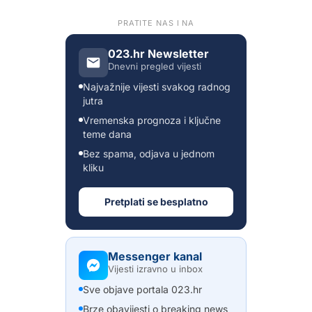
PRATITE NAS I NA
023.hr Newsletter
Dnevni pregled vijesti
Najvažnije vijesti svakog radnog
jutra
Vremenska prognoza i ključne
teme dana
Bez spama, odjava u jednom
kliku
Pretplati se besplatno
Messenger kanal
Vijesti izravno u inbox
Sve objave portala 023.hr
Brze obavijesti o breaking news