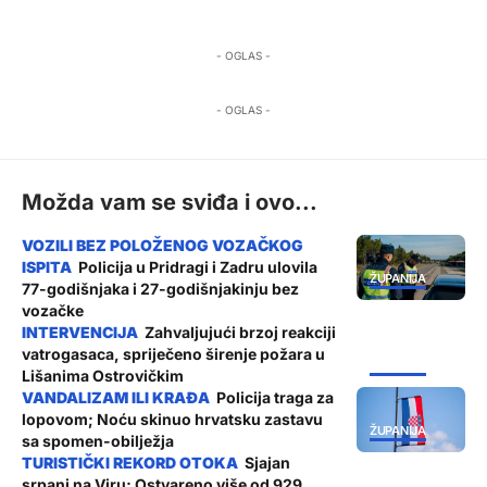
- OGLAS -
- OGLAS -
Možda vam se sviđa i ovo...
Policija u Pridragi i Zadru ulovila
ŽUPANIJA
77-godišnjaka i 27-godišnjakinju bez
vozačke
Zahvaljujući brzoj reakciji
vatrogasaca, spriječeno širenje požara u
ŽUPANIJA
Lišanima Ostrovičkim
Policija traga za
lopovom; Noću skinuo hrvatsku zastavu
ŽUPANIJA
sa spomen-obilježja
Sjajan
srpanj na Viru; Ostvareno više od 929