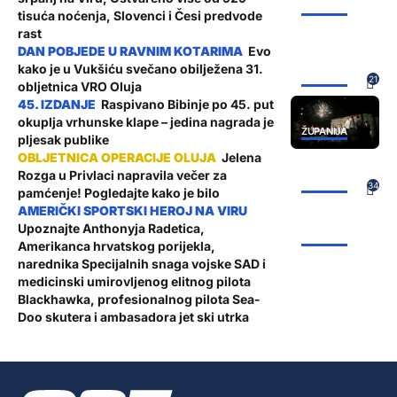
ŽUPANIJA
tisuća noćenja, Slovenci i Česi predvode
rast
Evo
kako je u Vukšiću svečano obilježena 31.
ŽUPANIJA
21
obljetnica VRO Oluja
Raspivano Bibinje po 45. put
okuplja vrhunske klape – jedina nagrada je
ŽUPANIJA
pljesak publike
Jelena
Rozga u Privlaci napravila večer za
ŽUPANIJA
34
pamćenje! Pogledajte kako je bilo
Upoznajte Anthonyja Radetica,
ŽUPANIJA
Amerikanca hrvatskog porijekla,
narednika Specijalnih snaga vojske SAD i
medicinski umirovljenog elitnog pilota
Blackhawka, profesionalnog pilota Sea-
Doo skutera i ambasadora jet ski utrka