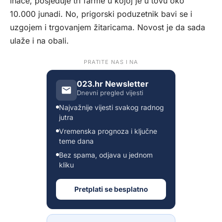
inače, posjeduje tri farme u kojoj je u tovu oko
10.000 junadi. No, prigorski poduzetnik bavi se i
uzgojem i trgovanjem žitaricama. Novost je da sada
ulaže i na obali.
PRATITE NAS I NA
023.hr Newsletter
Dnevni pregled vijesti
Najvažnije vijesti svakog radnog
jutra
Vremenska prognoza i ključne
teme dana
Bez spama, odjava u jednom
kliku
Pretplati se besplatno