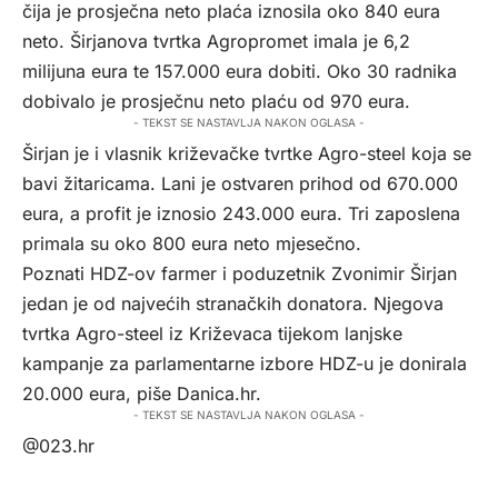
čija je prosječna neto plaća iznosila oko 840 eura
neto. Širjanova tvrtka Agropromet imala je 6,2
milijuna eura te 157.000 eura dobiti. Oko 30 radnika
dobivalo je prosječnu neto plaću od 970 eura.
- TEKST SE NASTAVLJA NAKON OGLASA -
Širjan je i vlasnik križevačke tvrtke Agro-steel koja se
bavi žitaricama. Lani je ostvaren prihod od 670.000
eura, a profit je iznosio 243.000 eura. Tri zaposlena
primala su oko 800 eura neto mjesečno.
Poznati HDZ-ov farmer i poduzetnik Zvonimir Širjan
jedan je od najvećih stranačkih donatora. Njegova
tvrtka Agro-steel iz Križevaca tijekom lanjske
kampanje za parlamentarne izbore HDZ-u je donirala
20.000 eura, piše Danica.hr.
- TEKST SE NASTAVLJA NAKON OGLASA -
@023.hr