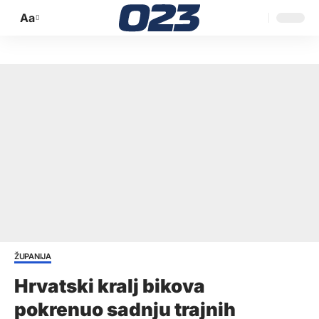
Aa
Promijeni
veličinu
slova
ŽUPANIJA
Hrvatski kralj bikova
pokrenuo sadnju trajnih