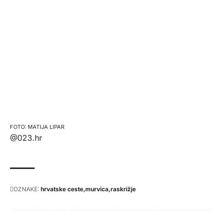
MATIJA LIPAR
@023.hr
OZNAKE:
hrvatske ceste
murvica
raskrižje