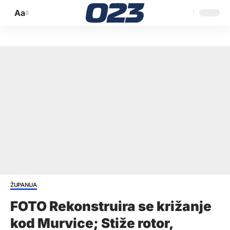
Aa
Promijeni
veličinu
slova
ŽUPANIJA
FOTO Rekonstruira se križanje
kod Murvice; Stiže rotor,