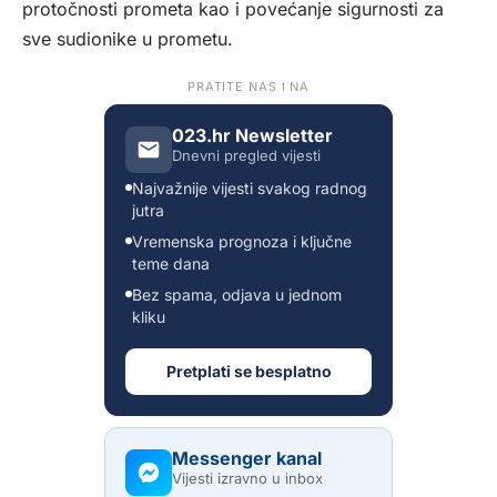
protočnosti prometa kao i povećanje sigurnosti za
sve sudionike u prometu.
PRATITE NAS I NA
023.hr Newsletter
Dnevni pregled vijesti
Najvažnije vijesti svakog radnog
jutra
Vremenska prognoza i ključne
teme dana
Bez spama, odjava u jednom
kliku
Pretplati se besplatno
Messenger kanal
Vijesti izravno u inbox