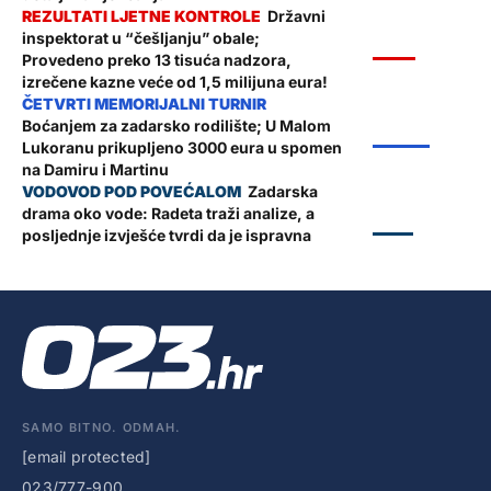
Državni
inspektorat u “češljanju” obale;
VIJESTI
Provedeno preko 13 tisuća nadzora,
izrečene kazne veće od 1,5 milijuna eura!
Boćanjem za zadarsko rodilište; U Malom
ŽUPANIJA
Lukoranu prikupljeno 3000 eura u spomen
na Damiru i Martinu
Zadarska
drama oko vode: Radeta traži analize, a
ZADAR
posljednje izvješće tvrdi da je ispravna
SAMO BITNO. ODMAH.
[email protected]
023/777-900