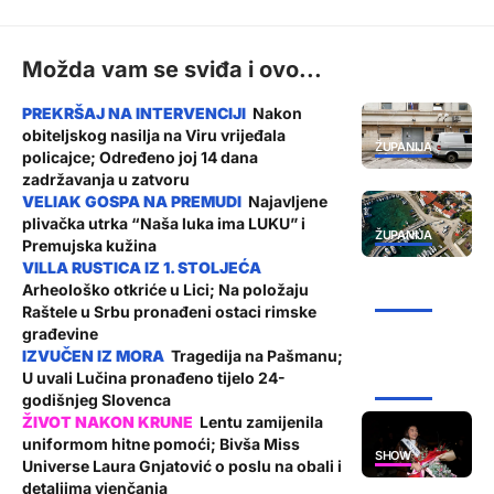
Možda vam se sviđa i ovo...
Nakon
obiteljskog nasilja na Viru vrijeđala
ŽUPANIJA
policajce; Određeno joj 14 dana
zadržavanja u zatvoru
Najavljene
plivačka utrka “Naša luka ima LUKU” i
ŽUPANIJA
Premujska kužina
Arheološko otkriće u Lici; Na položaju
ŽUPANIJA
Raštele u Srbu pronađeni ostaci rimske
građevine
Tragedija na Pašmanu;
U uvali Lučina pronađeno tijelo 24-
ŽUPANIJA
godišnjeg Slovenca
Lentu zamijenila
uniformom hitne pomoći; Bivša Miss
SHOW
Universe Laura Gnjatović o poslu na obali i
detaljima vjenčanja