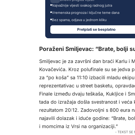
Najvažnije vijesti svakog radnog jutra
Vremenska prognoza i ključne teme dana
Bez spama, odjava u jednom kliku
Pretplati se besplatno
Poraženi Smiljevac: “Brate, bolji s
Smiljevac je za završni dan braći Karlu i 
Kovačevića. Kroz polufinale su se jedva pr
za “po koša” sa 11:10 izbacili mladu ekipu 
reprezentativac u street basketu, opravdao
Finale između dvaju teškaša, Kukljice i Smil
tada do izražaja došla svestranost i veća k
rezultatom 20:12. Zadovoljni s 800 eura na
najavili dolazak i iduće godine: “Brate, bol
i momcima iz Vrsi na organizaciji.”
- TEKST SE