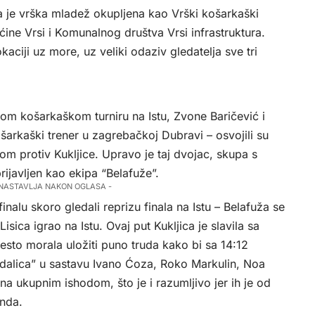
la je vrška mladež okupljena kao Vrški košarkaški
ćine Vrsi i Komunalnog društva Vrsi infrastruktura.
kaciji uz more, uz veliki odaziv gledatelja sve tri
kom košarkaškom turniru na Istu, Zvone Baričević i
ošarkaški trener u zagrebačkoj Dubravi – osvojili su
om protiv Kukljice. Upravo je taj dvojac, skupa s
ijavljen kao ekipa “Belafuže”.
 NASTAVLJA NAKON OGLASA -
nalu skoro gledali reprizu finala na Istu – Belafuža se
Lisica igrao na Istu. Ovaj put Kukljica je slavila sa
jesto morala uložiti puno truda kako bi sa 14:12
adalica” u sastavu Ivano Ćoza, Roko Markulin, Noa
ana ukupnim ishodom, što je i razumljivo jer ih je od
unda.