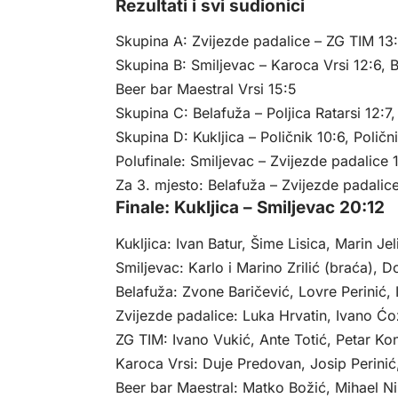
Rezultati i svi sudionici
Skupina A: Zvijezde padalice – ZG TIM 13:
Skupina B: Smiljevac – Karoca Vrsi 12:6, B
Beer bar Maestral Vrsi 15:5
Skupina C: Belafuža – Poljica Ratarsi 12:7,
Skupina D: Kukljica – Poličnik 10:6, Poličn
Polufinale: Smiljevac – Zvijezde padalice 1
Za 3. mjesto: Belafuža – Zvijezde padalic
Finale: Kukljica – Smiljevac 20:12
Kukljica: Ivan Batur, Šime Lisica, Marin Je
Smiljevac: Karlo i Marino Zrilić (braća), 
Belafuža: Zvone Baričević, Lovre Perinić, 
Zvijezde padalice: Luka Hrvatin, Ivano Ćo
ZG TIM: Ivano Vukić, Ante Totić, Petar Kon
Karoca Vrsi: Duje Predovan, Josip Perini
Beer bar Maestral: Matko Božić, Mihael N