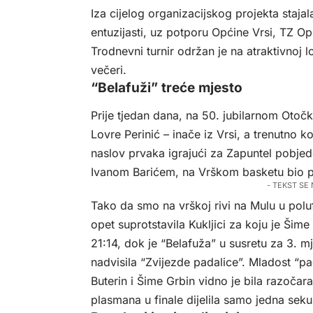
Iza cijelog organizacijskog projekta staja
entuzijasti, uz potporu Općine Vrsi, TZ Op
Trodnevni turnir održan je na atraktivnoj lo
večeri.
“Belafuži” treće mjesto
Prije tjedan dana, na 50. jubilarnom Otoč
Lovre Perinić – inače iz Vrsi, a trenutno k
naslov prvaka igrajući za Zapuntel pobjed
Ivanom Barićem, na Vrškom basketu bio pr
- TEKST SE
Tako da smo na vrškoj rivi na Mulu u polufi
opet suprotstavila Kukljici za koju je Šime 
21:14, dok je “Belafuža” u susretu za 3. m
nadvisila “Zvijezde padalice”. Mladost “p
Buterin i Šime Grbin vidno je bila razočar
plasmana u finale dijelila samo jedna sek