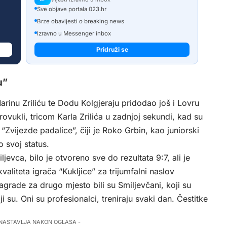
Sve objave portala 023.hr
Brze obavijesti o breaking news
Izravno u Messenger inbox
Pridruži se
u”
Marinu Zriliću te Dodu Kolgjeraju pridodao još i Lovru
ovukli, tricom Karla Zrilića u zadnjoj sekundi, kad su
“Zvijezde padalice”, čiji je Roko Grbin, kao juniorski
 svoj status.
jevca, bilo je otvoreno sve do rezultata 9:7, ali je
valiteta igrača “Kukljice” za trijumfalni naslov
grade za drugo mjesto bili su Smiljevčani, koji su
ji su. Oni su profesionalci, treniraju svaki dan. Čestitke
 NASTAVLJA NAKON OGLASA -