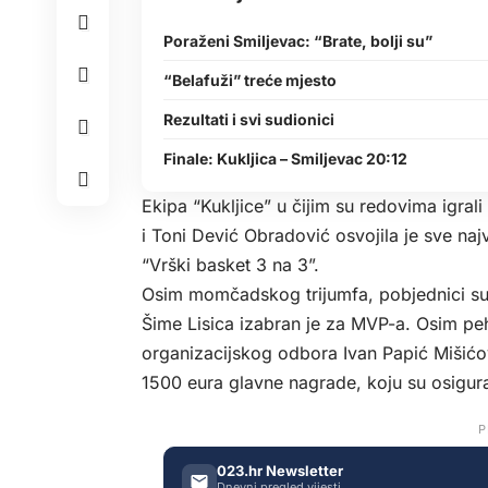
Poraženi Smiljevac: “Brate, bolji su”
“Belafuži” treće mjesto
Rezultati i svi sudionici
Finale: Kukljica – Smiljevac 20:12
Ekipa “Kukljice” u čijim su redovima igrali 
i Toni Dević Obradović osvojila je sve naj
“Vrški basket 3 na 3”.
Osim momčadskog trijumfa, pobjednici su u
Šime Lisica izabran je za MVP-a. Osim peh
organizacijskog odbora Ivan Papić Mišićov, 
1500 eura glavne nagrade, koju su osigural
P
023.hr Newsletter
Dnevni pregled vijesti