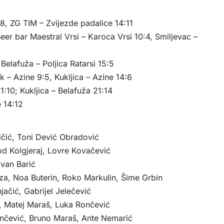
8, ZG TIM – Zvijezde padalice 14:11
eer bar Maestral Vrsi – Karoca Vrsi 10:4, Smiljevac –
 Belafuža – Poljica Ratarsi 15:5
ik – Azine 9:5, Kukljica – Azine 14:6
1:10; Kukljica – Belafuža 21:14
e 14:12
ličić, Toni Dević Obradović
Dod Kolgjeraj, Lovre Kovačević
Ivan Barić
za, Noa Buterin, Roko Markulin, Šime Grbin
jačić, Gabrijel Jelečević
ć, Matej Maraš, Luka Rončević
inčević, Bruno Maraš, Ante Nemarić