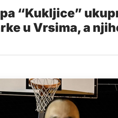
a “Kukljice” ukupn
rke u Vrsima, a njih