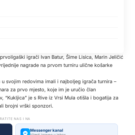
prvoligaški igrači Ivan Batur, Šime Lisica, Marin Jeličić
vrijednije nagrade na prvom turniru ulične košarke
 svojim redovima imali i najboljeg igrača turnira –
ara za prvo mjesto, koje im je uručio član
“Kukljica” je s Rive iz Vrsi Mula otišla i bogatija za
i brojni vrški sponzori.
RATITE NAS I NA
Messenger kanal
Vijesti izravno u inbox