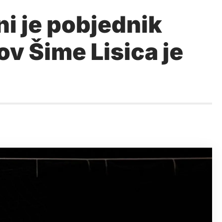
i je pobjednik
ov Šime Lisica je