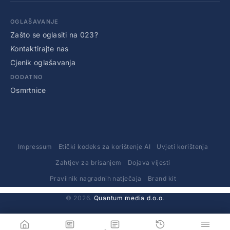
OGLAŠAVANJE
Zašto se oglasiti na 023?
Kontaktirajte nas
Cjenik oglašavanja
DODATNO
Osmrtnice
Impressum
Etički kodeks za korištenje AI
Uvjeti korištenja
Zahtjev za brisanjem
Dojava vijesti
Pravilnik nagradnih natječaja
Brand kit
© 2026.
Quantum media d.o.o.