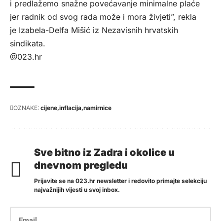
i predlažemo snažne povećavanje minimalne plaće
jer radnik od svog rada može i mora živjeti”, rekla
je Izabela-Delfa Mišić iz Nezavisnih hrvatskih
sindikata.
@023.hr
OZNAKE:
cijene
inflacija
namirnice
Sve bitno iz Zadra i okolice u
dnevnom pregledu
Prijavite se na 023.hr newsletter i redovito primajte selekciju
najvažnijih vijesti u svoj inbox.