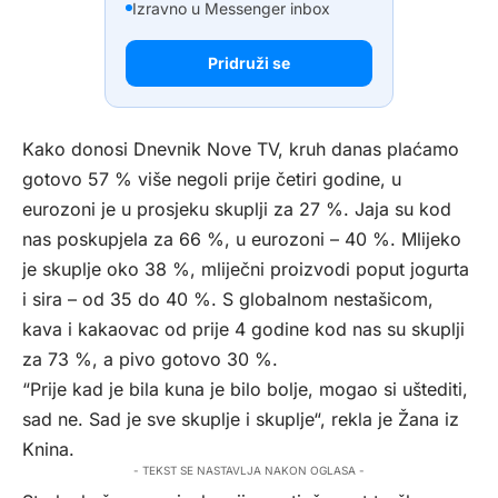
Izravno u Messenger inbox
Pridruži se
Kako donosi
Dnevnik Nove TV
, kruh danas plaćamo
gotovo 57 % više negoli prije četiri godine, u
eurozoni je u prosjeku skuplji za 27 %. Jaja su kod
nas poskupjela za 66 %, u eurozoni – 40 %. Mlijeko
je skuplje oko 38 %, mliječni proizvodi poput jogurta
i sira – od 35 do 40 %. S globalnom nestašicom,
kava i kakaovac od prije 4 godine kod nas su skuplji
za 73 %, a pivo gotovo 30 %.
“Prije kad je bila kuna je bilo bolje, mogao si uštediti,
sad ne. Sad je sve skuplje i skuplje“, rekla je Žana iz
Knina.
- TEKST SE NASTAVLJA NAKON OGLASA -