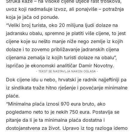
Struka kaže – na visoke cijene utječe rast troškova,
uvoz koji nadmašuje izvoz, ali ponajviše – potražnja
koja je jača od ponude.
“Veliki broj turista, oko 20 milijuna ljudi dolaze na
jadransku obalu, spremno je platiti više cijene, to jest
cijene koje su nešto manje niže nego zemlje iz kojih
dolaze i to zovemo približavanje jadranskih cijena
cijenama zemalja iz kojih turisti dolaze na obalu”,
ispričao je ekonomski analitičar Damir Novotny.
- TEKST SE NASTAVLJA NAKON OGLASA -
Dok cijene idu u nebo, hrvatski je radnik najjeftiniji pa
iz sindikata traže hitno rješenje i povećanje minimalne
plaće.
“Minimalna plaća iznosi 970 eura bruto, ako
pogledamo neto to je nekih 750 eura. Postavlja se
pitanje da li je ta minimalna plaća dostatna i
dostojanstvena za život. Upravo iz tog razloga idemo