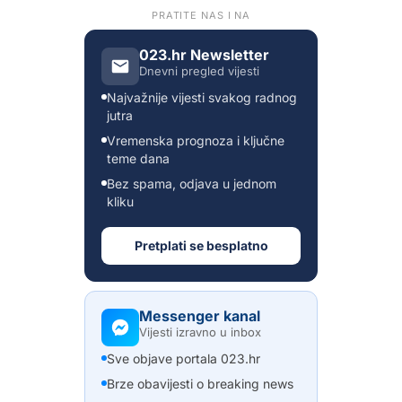
PRATITE NAS I NA
023.hr Newsletter
Dnevni pregled vijesti
Najvažnije vijesti svakog radnog
jutra
Vremenska prognoza i ključne
teme dana
Bez spama, odjava u jednom
kliku
Pretplati se besplatno
Messenger kanal
Vijesti izravno u inbox
Sve objave portala 023.hr
Brze obavijesti o breaking news