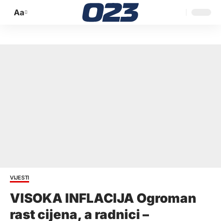
Aa
Promijeni
veličinu
slova
VIJESTI
VISOKA INFLACIJA Ogroman
rast cijena, a radnici –