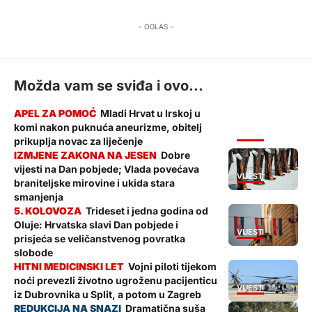
- OGLAS -
Možda vam se sviđa i ovo...
Mladi Hrvat u Irskoj u
komi nakon puknuća aneurizme, obitelj
VIJESTI
prikuplja novac za liječenje
Dobre
vijesti na Dan pobjede; Vlada povećava
VIJESTI
braniteljske mirovine i ukida stara
smanjenja
Trideset i jedna godina od
Oluje: Hrvatska slavi Dan pobjede i
VIJESTI
prisjeća se veličanstvenog povratka
slobode
Vojni piloti tijekom
noći prevezli životno ugroženu pacijenticu
VIJESTI
iz Dubrovnika u Split, a potom u Zagreb
Dramatična suša