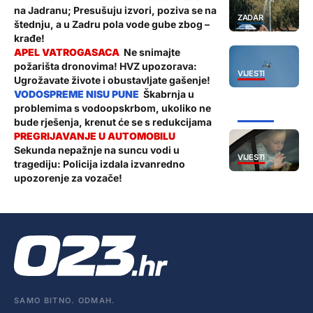
na Jadranu; Presušuju izvori, poziva se na
ZADAR
štednju, a u Zadru pola vode gube zbog –
krađe!
Ne snimajte
požarišta dronovima! HVZ upozorava:
VIJESTI
Ugrožavate živote i obustavljate gašenje!
Škabrnja u
problemima s vodoopskrbom, ukoliko ne
ŽUPANIJA
bude rješenja, krenut će se s redukcijama
Sekunda nepažnje na suncu vodi u
VIJESTI
tragediju: Policija izdala izvanredno
upozorenje za vozače!
SAMO BITNO. ODMAH.