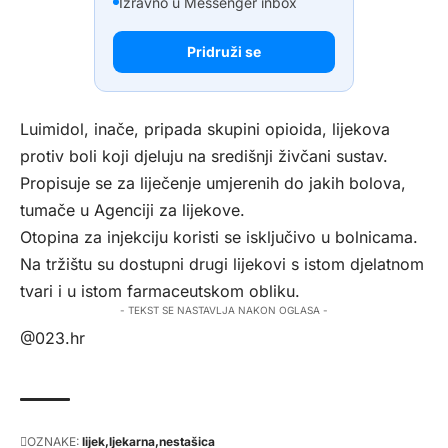
Izravno u Messenger inbox
Pridruži se
Luimidol, inače, pripada skupini opioida, lijekova
protiv boli koji djeluju na središnji živčani sustav.
Propisuje se za liječenje umjerenih do jakih bolova,
tumače u Agenciji za lijekove.
Otopina za injekciju koristi se isključivo u bolnicama.
Na tržištu su dostupni drugi lijekovi s istom djelatnom
tvari i u istom farmaceutskom obliku.
- TEKST SE NASTAVLJA NAKON OGLASA -
@023.hr
OZNAKE:
lijek
ljekarna
nestašica