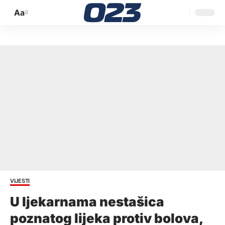
Aa
Promijeni
veličinu
slova
VIJESTI
U ljekarnama nestašica
poznatog lijeka protiv bolova,