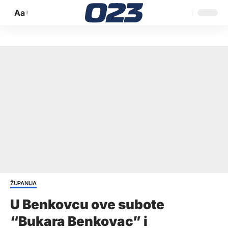
Aa
Promijeni
veličinu
slova
ŽUPANIJA
U Benkovcu ove subote
“Bukara Benkovac” i