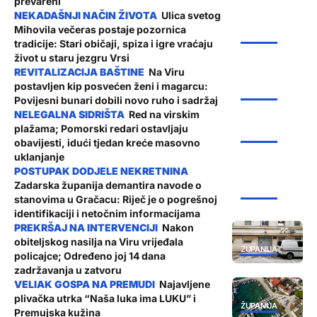
prevareni
Ulica svetog
Mihovila večeras postaje pozornica
ŽUPANIJA
tradicije: Stari običaji, spiza i igre vraćaju
život u staru jezgru Vrsi
Na Viru
postavljen kip posvećen ženi i magarcu:
ŽUPANIJA
Povijesni bunari dobili novo ruho i sadržaj
Red na virskim
plažama; Pomorski redari ostavljaju
ŽUPANIJA
obavijesti, idući tjedan kreće masovno
uklanjanje
Zadarska županija demantira navode o
ŽUPANIJA
stanovima u Gračacu: Riječ je o pogrešnoj
identifikaciji i netočnim informacijama
Nakon
obiteljskog nasilja na Viru vrijeđala
ŽUPANIJA
policajce; Određeno joj 14 dana
zadržavanja u zatvoru
Najavljene
plivačka utrka “Naša luka ima LUKU” i
ŽUPANIJA
Premujska kužina