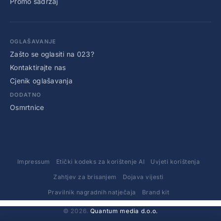
Promo sadržaj
OGLAŠAVANJE
Zašto se oglasiti na 023?
Kontaktirajte nas
Cjenik oglašavanja
DODATNO
Osmrtnice
Impressum
Etički kodeks za korištenje AI
Uvjeti korištenja
Zahtjev za brisanjem
Dojava vijesti
Pravilnik nagradnih natječaja
Brand kit
© 2026.
Quantum media d.o.o.