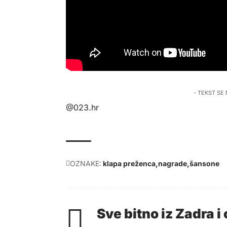
- TEKST SE
@023.hr
OZNAKE:
klapa preženca
nagrade
šansone
Sve bitno iz Zadra 