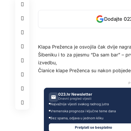
Dodajte 023
Klapa Preženca je osvojila čak dvije nag
Šibeniku i to za pjesmu “Da sam bar” – p
izvedbu,
Članice klape Preženca su nakon pobjede i
P
023.hr Newsletter
Dnevni pregled vijesti
Najvažnije vijesti svakog radnog jutra
Vremenska prognoza i ključne teme dana
Bez spama, odjava u jednom kliku
Pretplati se besplatno