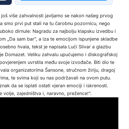
 još više zahvalnosti javljamo se nakon našeg prvog
a smo prvi put stali na tu čarobnu pozornicu, nego
duboko dirnule: Nagradu za najbolju klapsku izvedbu i
mom „Da sam bar”, a iza te emocijom ispunjene skladbe
osebno hvala, tekst je napisala Lući Slivar a glazbu
je Domazet. Veliku zahvalu upućujemo i diskografskoj
povjerenjem uvrstila među svoje izvođače. Biti dio te
. Hvala organizatorima Šansone, stručnom žiriju, dragoj
vima, te svima koji su nas podržavali na ovom putu.
k da se isplati ostati vjeran emociji i iskrenosti.
e volje, zajedništva i, naravno, prežence!”.