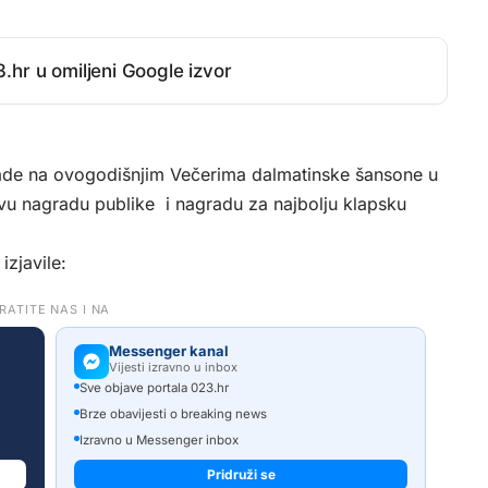
.hr u omiljeni Google izvor
rade na ovogodišnjim Večerima dalmatinske šansone u
rvu nagradu publike i nagradu za najbolju klapsku
zjavile:
RATITE NAS I NA
Messenger kanal
Vijesti izravno u inbox
Sve objave portala 023.hr
Brze obavijesti o breaking news
Izravno u Messenger inbox
Pridruži se