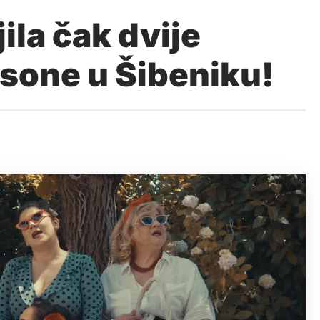
la čak dvije
sone u Šibeniku!