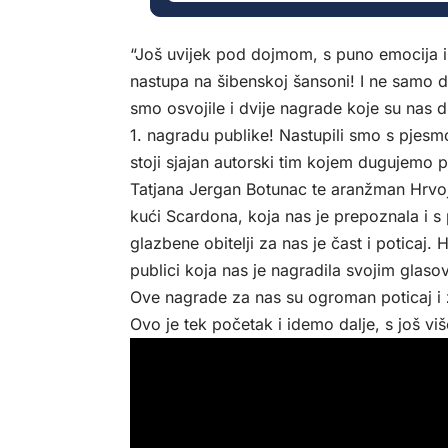
“Još uvijek pod dojmom, s puno emocija i
nastupa na šibenskoj šansoni! I ne samo d
smo osvojile i dvije nagrade koje su nas 
1. nagradu publike! Nastupili smo s pjes
stoji sjajan autorski tim kojem dugujemo p
Tatjana Jergan Botunac te aranžman Hrvo
kući Scardona, koja nas je prepoznala i s 
glazbene obitelji za nas je čast i poticaj
publici koja nas je nagradila svojim glaso
Ove nagrade za nas su ogroman poticaj i zna
Ovo je tek početak i idemo dalje, s još viš