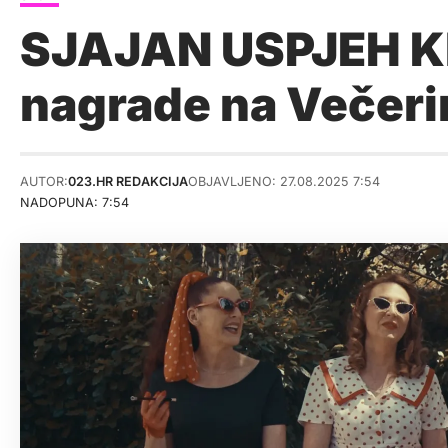
SJAJAN USPJEH Kla
nagrade na Večeri
AUTOR:
023.HR REDAKCIJA
OBJAVLJENO: 27.08.2025 7:54
NADOPUNA: 7:54