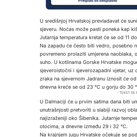
Pretplati se besplatno
U središnjoj Hrvatskoj prevladavat će s
sjeveru. Noćas može pasti poneka kap kiš
Jutarnja temperatura kretat će se od 11 d
Na zapadu će često biti vedro, posebno n
povremeno prolaziti umjerena naoblaka, 
suho. U kotlinama Gorske Hrvatske moguća
sjeveroistočni i sjeverozapadni vjetar, uz
zraka na sjevernom Jadranu iznosit će od 
dnevna kreće se od 23 °C u gorju do 30 
- TEKST SE
U Dalmaciji će u prvim satima dana biti u
unutrašnjosti pretvoriti u slabiji razvoj o
najizraženiji oko Šibenika. Jutarnje tempe
otocima, a dnevne između 29 i 32 °C.
Na krajnjem jugu Hrvatske očekuje se pod