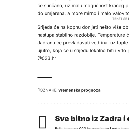
će sunčano, uz malu mogućnost kraćeg po
do umjerena, a more mirno i malo valovit
- TEKST SE
Srijeda će na kopnu donijeti nešto više o
nastupa stabilno razdoblje. Temperature ć
Jadranu će prevladavati vedrina, uz tople 
ujutro, koja će u srijedu lokalno biti i vrlo 
@023.hr
OZNAKE:
vremenska prognoza
Sve bitno iz Zadra 
Prijavite se na 023.hr newsletter i redovito pr