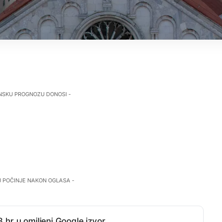
NSKU PROGNOZU DONOSI -
J POČINJE NAKON OGLASA -
.hr u omiljeni Google izvor