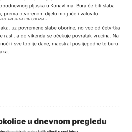
podnevnog pljuska u Konavlima. Bura će biti slaba
o, prema otvorenom dijelu moguće i valovito.
 NASTAVLJA NAKON OGLASA -
blaka, uz povremene slabe oborine, no već od četvrtka
e rasti, a do vikenda se očekuje povratak vrućina. Na
noći i sve toplije dane, maestral poslijepodne te buru
jaka.
i okolice u dnevnom pregledu
imajte selekciju najvažnijih vijesti u svoj inbox.