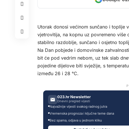
Utorak donosi većinom sunčano i toplije vr
vjetrovitija, na kopnu uz povremeno više o
stabilno razdoblje, sunčano i osjetno topli
Na Dan pobjede i domovinske zahvalnosti te
bit će pod vedrim nebom, uz tek slab dnev
pojedine dijelove biti svježije, s tempera
između 26 i 28 °C.
P
023.hr Newsletter
Dnevni pregled vijesti
Najvažnije vijesti svakog radnog jutra
Vremenska prognoza i ključne teme dana
Bez spama, odjava u jednom kliku