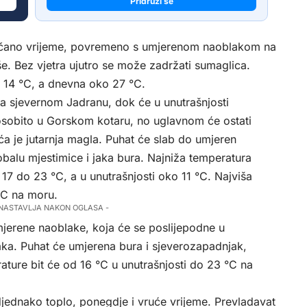
Pridruži se
unčano vrijeme, povremeno s umjerenom naoblakom na
e. Bez vjetra ujutro se može zadržati sumaglica.
o 14 °C, a dnevna oko 27 °C.
a sjevernom Jadranu, dok će u unutrašnjosti
osobito u Gorskom kotaru, no uglavnom će ostati
 je jutarnja magla. Puhat će slab do umjeren
 obalu mjestimice i jaka bura. Najniža temperatura
17 do 23 °C, a u unutrašnjosti oko 11 °C. Najviša
°C na moru.
 NASTAVLJA NAKON OGLASA -
mjerene naoblake, koja će se poslijepodne u
blaka. Puhat će umjerena bura i sjeverozapadnjak,
rature bit će od 16 °C u unutrašnjosti do 23 °C na
jednako toplo, ponegdje i vruće vrijeme. Prevladavat