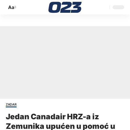
Aa
Promijeni
veličinu
slova
ZADAR
Jedan Canadair HRZ-a iz
Zemunika upućen u pomoć u