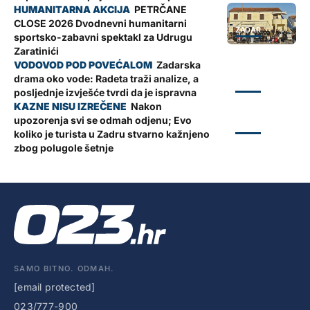
PETRČANE
CLOSE 2026 Dvodnevni humanitarni
ZADAR
sportsko-zabavni spektakl za Udrugu
Zaratinići
Zadarska
drama oko vode: Radeta traži analize, a
ZADAR
posljednje izvješće tvrdi da je ispravna
Nakon
upozorenja svi se odmah odjenu; Evo
ZADAR
koliko je turista u Zadru stvarno kažnjeno
zbog polugole šetnje
SAMO BITNO. ODMAH.
[email protected]
023/777-900