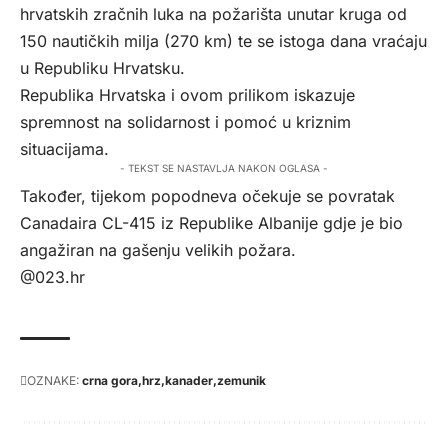
hrvatskih zračnih luka na požarišta unutar kruga od
150 nautičkih milja (270 km) te se istoga dana vraćaju
u Republiku Hrvatsku.
Republika Hrvatska i ovom prilikom iskazuje
spremnost na solidarnost i pomoć u kriznim
situacijama.
- TEKST SE NASTAVLJA NAKON OGLASA -
Također, tijekom popodneva očekuje se povratak
Canadaira CL-415 iz Republike Albanije gdje je bio
angažiran na gašenju velikih požara.
@023.hr
OZNAKE:
crna gora
hrz
kanader
zemunik