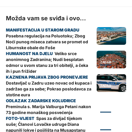
Možda vam se sviđa i ovo...
Posebna regulacija na Poluotoku; Zbog
ZADAR
Noći punog miseca zatvara se promet od
Liburnske obale do Foše
Veliko srce
anonimnog Zadranina; Nudi besplatan
ZADAR
odmor u svom stanu za tri obitelji, a čeka
ih i pun frižider
Dostavljač u Zadru uzeo novac od kupaca i
ZADAR
zadržao ga za sebe; Pokrao poslodavca za
stotine eura
Preminula s. Marija Valburga Petani nakon
ZADAR
73 godine monaškog posvećenja
Spas za divljač tijekom
suše; Članovi Lovačke udruge Diana
ZADAR
napunili lokve i pojilišta na Musapstanu