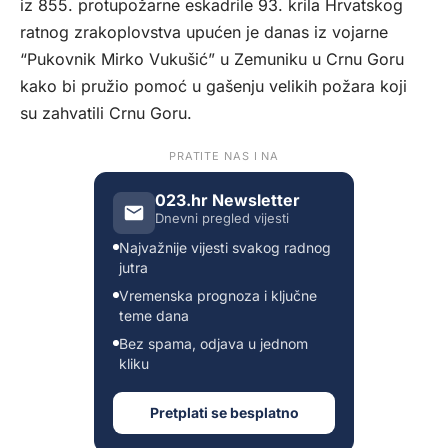
iz 855. protupožarne eskadrile 93. krila Hrvatskog
ratnog zrakoplovstva upućen je danas iz vojarne
“Pukovnik Mirko Vukušić” u Zemuniku u Crnu Goru
kako bi pružio pomoć u gašenju velikih požara koji
su zahvatili Crnu Goru.
PRATITE NAS I NA
023.hr Newsletter
Dnevni pregled vijesti
Najvažnije vijesti svakog radnog
jutra
Vremenska prognoza i ključne
teme dana
Bez spama, odjava u jednom
kliku
Pretplati se besplatno