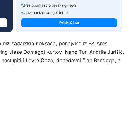
Brze obavijesti o breaking news
Izravno u Messenger inbox
Pridruži se
i za niz zadarskih boksača, ponajviše iz BK Ares
ring ulaze Domagoj Kurtov, Ivano Tur, Andrija Jurišić,
 nastupiti i Lovre Čoza, donedavni član Bandoga, a