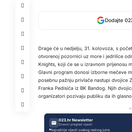
Dodajte 023
Drage će u nedjelju, 31. kolovoza, s poče
otvorenoj pozornici uz more i jedrilice od
Knights, koji će se u izravnom prijenosu moć
Glavni program donosi izborne mečeve ml
posebnu pažnju privlače nastupi dvojice 
Franka Pedisića iz BK Bandog. Njih dvoji
organizatori pozivaju publiku da ih glasno
P
023.hr Newsletter
Dnevni pregled vijesti
Najvažnije vijesti svakog radnog jutra