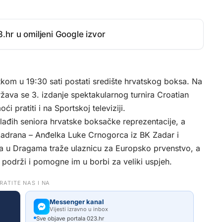
.hr u omiljeni Google izvor
tkom u 19:30 sati postati središte hrvatskog boksa. Na
ržava se 3. izdanje spektakularnog turnira Croatian
i pratiti i na Sportskoj televiziji.
ađih seniora hrvatske boksačke reprezentacije, a
Zadrana – Anđelka Luke Crnogorca iz BK Zadar i
ca u Dragama traže ulaznicu za Europsko prvenstvo, a
 podrži i pomogne im u borbi za veliki uspjeh.
RATITE NAS I NA
Messenger kanal
Vijesti izravno u inbox
Sve objave portala 023.hr