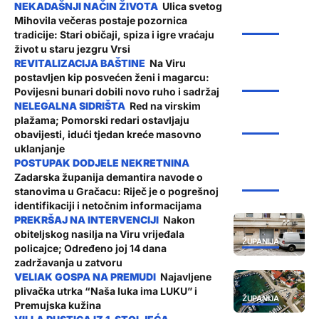
Ulica svetog
Mihovila večeras postaje pozornica
ŽUPANIJA
tradicije: Stari običaji, spiza i igre vraćaju
život u staru jezgru Vrsi
Na Viru
postavljen kip posvećen ženi i magarcu:
ŽUPANIJA
Povijesni bunari dobili novo ruho i sadržaj
Red na virskim
plažama; Pomorski redari ostavljaju
ŽUPANIJA
obavijesti, idući tjedan kreće masovno
uklanjanje
Zadarska županija demantira navode o
ŽUPANIJA
stanovima u Gračacu: Riječ je o pogrešnoj
identifikaciji i netočnim informacijama
Nakon
obiteljskog nasilja na Viru vrijeđala
ŽUPANIJA
policajce; Određeno joj 14 dana
zadržavanja u zatvoru
Najavljene
plivačka utrka “Naša luka ima LUKU” i
ŽUPANIJA
Premujska kužina