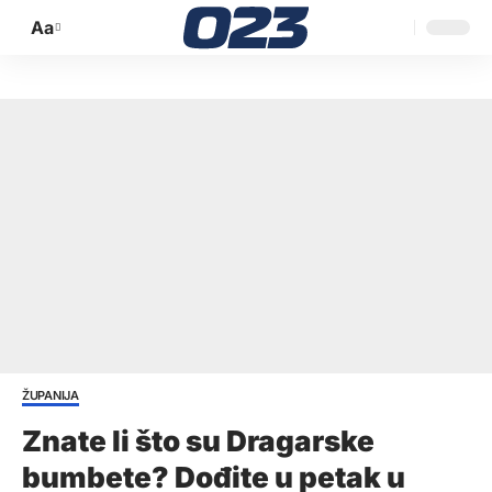
Aa
Promijeni
veličinu
slova
ŽUPANIJA
Znate li što su Dragarske
bumbete? Dođite u petak u