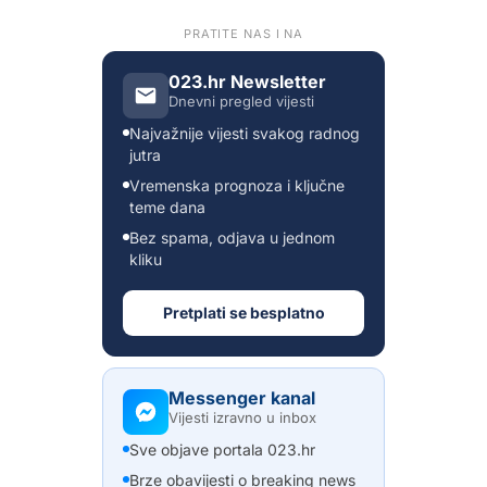
PRATITE NAS I NA
023.hr Newsletter
Dnevni pregled vijesti
Najvažnije vijesti svakog radnog
jutra
Vremenska prognoza i ključne
teme dana
Bez spama, odjava u jednom
kliku
Pretplati se besplatno
Messenger kanal
Vijesti izravno u inbox
Sve objave portala 023.hr
Brze obavijesti o breaking news