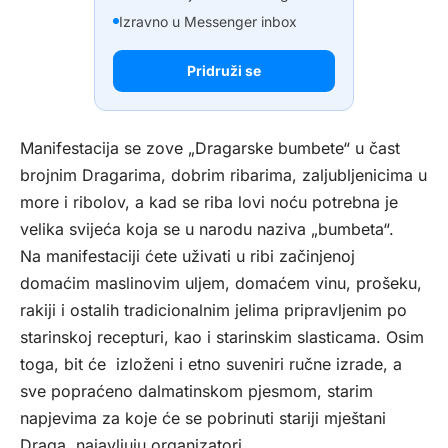
Izravno u Messenger inbox
Pridruži se
Manifestacija se zove „Dragarske bumbete“ u čast
brojnim Dragarima, dobrim ribarima, zaljubljenicima u
more i ribolov, a kad se riba lovi noću potrebna je
velika svijeća koja se u narodu naziva „bumbeta“.
Na manifestaciji ćete uživati u ribi začinjenoj
domaćim maslinovim uljem, domaćem vinu, prošeku,
rakiji i ostalih tradicionalnim jelima pripravljenim po
starinskoj recepturi, kao i starinskim slasticama. Osim
toga, bit će izloženi i etno suveniri ručne izrade, a
sve popraćeno dalmatinskom pjesmom, starim
napjevima za koje će se pobrinuti stariji mještani
Draga, najavljuju organizatori.