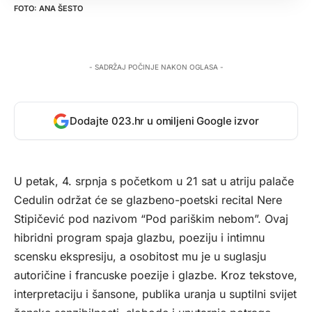
ANA ŠESTO
- SADRŽAJ POČINJE NAKON OGLASA -
Dodajte 023.hr u omiljeni Google izvor
U petak, 4. srpnja s početkom u 21 sat u atriju palače
Cedulin održat će se glazbeno-poetski recital Nere
Stipičević pod nazivom “Pod pariškim nebom”. Ovaj
hibridni program spaja glazbu, poeziju i intimnu
scensku ekspresiju, a osobitost mu je u suglasju
autoričine i francuske poezije i glazbe. Kroz tekstove,
interpretaciju i šansone, publika uranja u suptilni svijet