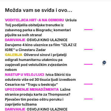
Možda vam se sviđa i ovo...
Uršula
Tolj podijelila obiteljske trenutke iz
SHOW
zabavnog parka u Biogradu; komentari
pljušte sa svih strana!
OSVOJI KINO ULAZNICE
Darujemo 4 kino ulaznice za film “IZLAZ IZ
SHOW
IGRE” u Cinestaru Zadar
Oliverovi sinovi i prijatelji
odigrali humanitarnu utakmicu pa
SHOW
14
zapjevali pod velolučkim zvjezdanim
nebom
Ivica Sikirić Ićo
oduševio više od 30 tisuća ljudi izvedbom
SHOW
Cesarice na “Tragu u beskraju”
Lažne
stranice prodaju karte za Thompsona?
SHOW
Pjevačev tim poslao oštru poruku i
zaprijetio tužbama
OSVOJI KINO ULAZNICE