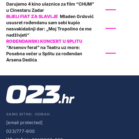
Darujemo 4 kino ulaznice za film “CHUM”
SHOW
u Cinestaru Zadar
Mladen Grdović
ususret rođendanu sam sebi kupio
SHOW
nesvakidašnji dar: „Moj Tropolino će me
nadživjeti“
“Arsenov feral” na Teatru uz more:
SHOW
Posebna večer u Splitu za rođendan
Arsena Dedića
SAMO BITNO. ODMAH.
[email protected]
023/777-900