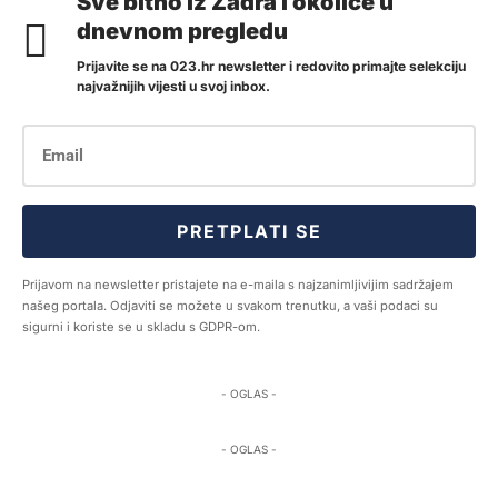
Sve bitno iz Zadra i okolice u
dnevnom pregledu
Prijavite se na 023.hr newsletter i redovito primajte selekciju
najvažnijih vijesti u svoj inbox.
PRETPLATI SE
Prijavom na newsletter pristajete na e-maila s najzanimljivijim sadržajem
našeg portala. Odjaviti se možete u svakom trenutku, a vaši podaci su
sigurni i koriste se u skladu s GDPR-om.
- OGLAS -
- OGLAS -