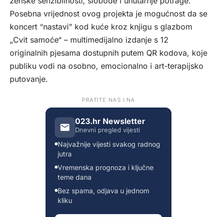
ženske senzibilnosti, slobode i unutarnje potrage.
Posebna vrijednost ovog projekta je mogućnost da se
koncert “nastavi” kod kuće kroz knjigu s glazbom
„Cvit samoće“ – multimedijalno izdanje s 12
originalnih pjesama dostupnih putem QR kodova, koje
publiku vodi na osobno, emocionalno i art-terapijsko
putovanje.
PRATITE NAS I NA
023.hr Newsletter
Dnevni pregled vijesti
Najvažnije vijesti svakog radnog
jutra
Vremenska prognoza i ključne
teme dana
Bez spama, odjava u jednom
kliku