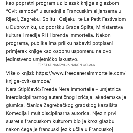
kao popratni program uz izlazak knjige s glazbom
“Cvit samoće” u suradnji s Francuskim alijansama u
Rijeci, Zagrebu, Splitu i Osijeku, te Le Petit Festivalom
u Dubrovniku, uz podršku Grada Splita, Ministarstva
kulture i medija RH i brenda Immortella. Nakon
programa, publika ima priliku nabaviti potpisani
primjerak knjige kao osobnu uspomenu na ovo
jedinstveno umjetničko iskustvo.
- TEKST SE NASTAVLJA NAKON OGLASA -
Više o knjizi:
https://www.
freedaneraimmortelle.com/
knjiga-cvit-samoce/
Nera Stipičević/Freeda Nera Immortelle – umjetnica
interdisciplinarnog autentičnog izričaja, akademska je
glumica, članica Zagrebačkog gradskog kazališta
Komedija i multidisciplinarna autorica. Njezin prvi
susret s francuskom kulturom bio je kroz glazbu
nakon čega je francuski jezik učila u Francuskoj