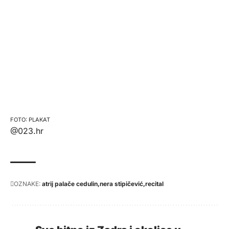
PLAKAT
@023.hr
OZNAKE:
atrij palače cedulin
nera stipičević
recital