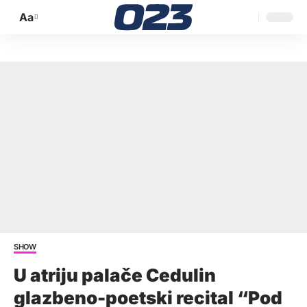
Aa
Promijeni
veličinu
slova
SHOW
U atriju palače Cedulin
glazbeno-poetski recital “Pod