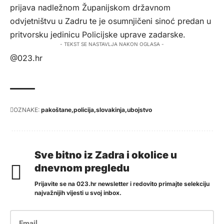
prijava nadležnom Županijskom državnom
odvjetništvu u Zadru te je osumnjičeni sinoć predan u
pritvorsku jedinicu Policijske uprave zadarske.
- TEKST SE NASTAVLJA NAKON OGLASA -
@023.hr
OZNAKE:
pakoštane
policija
slovakinja
ubojstvo
Sve bitno iz Zadra i okolice u
dnevnom pregledu
Prijavite se na 023.hr newsletter i redovito primajte selekciju
najvažnijih vijesti u svoj inbox.