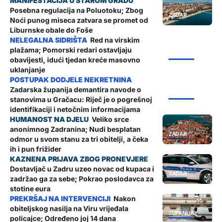
Posebna regulacija na Poluotoku; Zbog
ZADAR
Noći punog miseca zatvara se promet od
Liburnske obale do Foše
Red na virskim
plažama; Pomorski redari ostavljaju
ŽUPANIJA
obavijesti, idući tjedan kreće masovno
uklanjanje
Zadarska županija demantira navode o
ŽUPANIJA
stanovima u Gračacu: Riječ je o pogrešnoj
identifikaciji i netočnim informacijama
Veliko srce
anonimnog Zadranina; Nudi besplatan
ZADAR
odmor u svom stanu za tri obitelji, a čeka
ih i pun frižider
Dostavljač u Zadru uzeo novac od kupaca i
ZADAR
zadržao ga za sebe; Pokrao poslodavca za
stotine eura
Nakon
obiteljskog nasilja na Viru vrijeđala
ŽUPANIJA
policajce; Određeno joj 14 dana