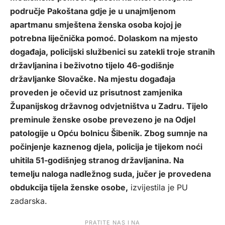
područje Pakoštana gdje je u unajmljenom
apartmanu smještena ženska osoba kojoj je
potrebna liječnička pomoć. Dolaskom na mjesto
događaja, policijski službenici su zatekli troje stranih
državljanina i beživotno tijelo 46-godišnje
državljanke Slovačke. Na mjestu događaja
proveden je očevid uz prisutnost zamjenika
Županijskog državnog odvjetništva u Zadru. Tijelo
preminule ženske osobe prevezeno je na Odjel
patologije u Opću bolnicu Šibenik. Zbog sumnje na
počinjenje kaznenog djela, policija je tijekom noći
uhitila 51-godišnjeg stranog državljanina. Na
temelju naloga nadležnog suda, jučer je provedena
obdukcija tijela ženske osobe,
izvijestila je PU
zadarska.
PRATITE NAS I NA