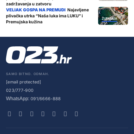
zadržavanja u zatvoru
Najavljene
plivačka utrka “Naša luka ima LUKU” i
ŽUPANIJA
Premujska kužina
SAMO BITNO. ODMAH.
[email protected]
023/777-900
WhatsApp:
091/6666-888