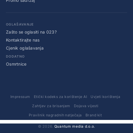
Promo sadržaj
OGLAŠAVANJE
Zašto se oglasiti na 023?
Kontaktirajte nas
Cjenik oglašavanja
DODATNO
Osmrtnice
Impressum
Etički kodeks za korištenje AI
Uvjeti korištenja
Zahtjev za brisanjem
Dojava vijesti
Pravilnik nagradnih natječaja
Brand kit
© 2026.
Quantum media d.o.o.