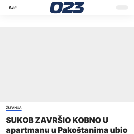
Aa
Promijeni
veličinu
slova
ŽUPANIJA
SUKOB ZAVRŠIO KOBNO U
apartmanu u Pakoštanima ubio