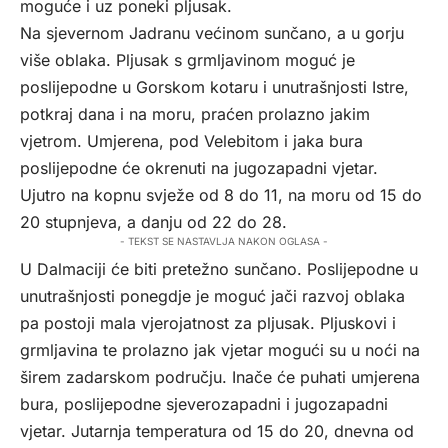
moguće i uz poneki pljusak.
Na sjevernom Jadranu većinom sunčano, a u gorju
više oblaka. Pljusak s grmljavinom moguć je
poslijepodne u Gorskom kotaru i unutrašnjosti Istre,
potkraj dana i na moru, praćen prolazno jakim
vjetrom. Umjerena, pod Velebitom i jaka bura
poslijepodne će okrenuti na jugozapadni vjetar.
Ujutro na kopnu svježe od 8 do 11, na moru od 15 do
20 stupnjeva, a danju od 22 do 28.
- TEKST SE NASTAVLJA NAKON OGLASA -
U Dalmaciji će biti pretežno sunčano. Poslijepodne u
unutrašnjosti ponegdje je moguć jači razvoj oblaka
pa postoji mala vjerojatnost za pljusak. Pljuskovi i
grmljavina te prolazno jak vjetar mogući su u noći na
širem zadarskom području. Inače će puhati umjerena
bura, poslijepodne sjeverozapadni i jugozapadni
vjetar. Jutarnja temperatura od 15 do 20, dnevna od