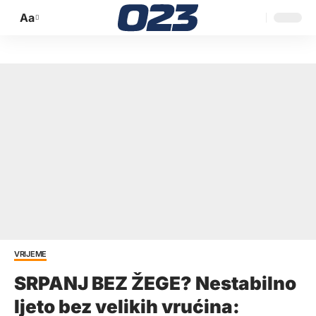
Aa
Promijeni
veličinu
slova
VRIJEME
SRPANJ BEZ ŽEGE? Nestabilno
ljeto bez velikih vrućina: