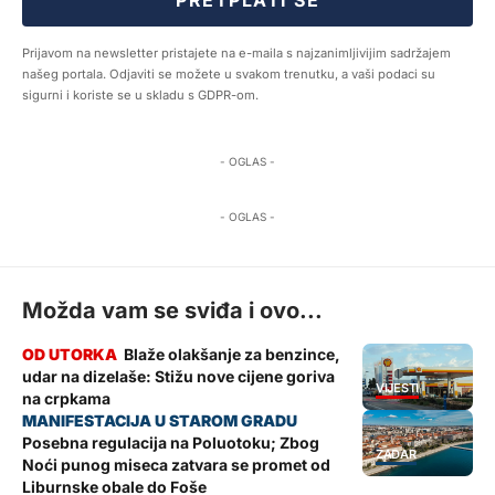
Prijavom na newsletter pristajete na e-maila s najzanimljivijim sadržajem
našeg portala. Odjaviti se možete u svakom trenutku, a vaši podaci su
sigurni i koriste se u skladu s GDPR-om.
- OGLAS -
- OGLAS -
Možda vam se sviđa i ovo...
Blaže olakšanje za benzince,
udar na dizelaše: Stižu nove cijene goriva
VIJESTI
na crpkama
Posebna regulacija na Poluotoku; Zbog
ZADAR
Noći punog miseca zatvara se promet od
Liburnske obale do Foše