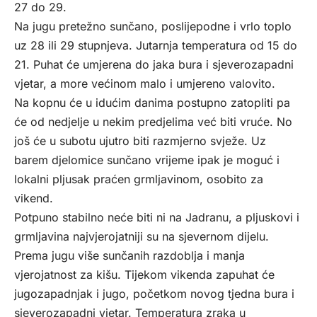
27 do 29.
Na jugu pretežno sunčano, poslijepodne i vrlo toplo
uz 28 ili 29 stupnjeva. Jutarnja temperatura od 15 do
21. Puhat će umjerena do jaka bura i sjeverozapadni
vjetar, a more većinom malo i umjereno valovito.
Na kopnu će u idućim danima postupno zatopliti pa
će od nedjelje u nekim predjelima već biti vruće. No
još će u subotu ujutro biti razmjerno svježe. Uz
barem djelomice sunčano vrijeme ipak je moguć i
lokalni pljusak praćen grmljavinom, osobito za
vikend.
Potpuno stabilno neće biti ni na Jadranu, a pljuskovi i
grmljavina najvjerojatniji su na sjevernom dijelu.
Prema jugu više sunčanih razdoblja i manja
vjerojatnost za kišu. Tijekom vikenda zapuhat će
jugozapadnjak i jugo, početkom novog tjedna bura i
sjeverozapadni vjetar. Temperatura zraka u