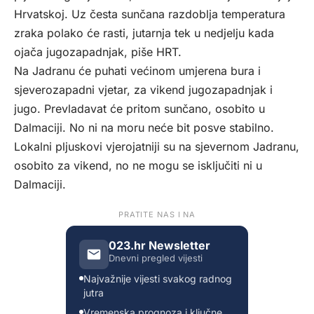
Hrvatskoj. Uz česta sunčana razdoblja temperatura
zraka polako će rasti, jutarnja tek u nedjelju kada
ojača jugozapadnjak, piše
HRT
.
Na Jadranu će puhati većinom umjerena bura i
sjeverozapadni vjetar, za vikend jugozapadnjak i
jugo. Prevladavat će pritom sunčano, osobito u
Dalmaciji. No ni na moru neće bit posve stabilno.
Lokalni pljuskovi vjerojatniji su na sjevernom Jadranu,
osobito za vikend, no ne mogu se isključiti ni u
Dalmaciji.
PRATITE NAS I NA
023.hr Newsletter
Dnevni pregled vijesti
Najvažnije vijesti svakog radnog
jutra
Vremenska prognoza i ključne