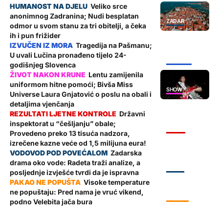
Veliko srce
anonimnog Zadranina; Nudi besplatan
ZADAR
odmor u svom stanu za tri obitelji, a čeka
ih i pun frižider
Tragedija na Pašmanu;
U uvali Lučina pronađeno tijelo 24-
ŽUPANIJA
godišnjeg Slovenca
Lentu zamijenila
uniformom hitne pomoći; Bivša Miss
SHOW
Universe Laura Gnjatović o poslu na obali i
detaljima vjenčanja
Državni
inspektorat u “češljanju” obale;
VIJESTI
Provedeno preko 13 tisuća nadzora,
izrečene kazne veće od 1,5 milijuna eura!
Zadarska
drama oko vode: Radeta traži analize, a
ZADAR
posljednje izvješće tvrdi da je ispravna
Visoke temperature
ne popuštaju: Pred nama je vruć vikend,
VRIJEME
podno Velebita jača bura