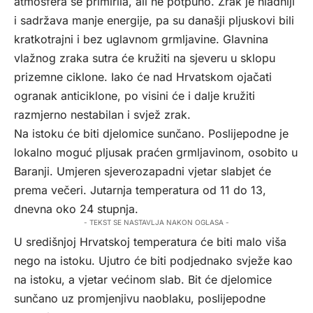
atmosfera se primirila, ali ne potpuno. Zrak je hladniji
i sadržava manje energije, pa su današji pljuskovi bili
kratkotrajni i bez uglavnom grmljavine. Glavnina
vlažnog zraka sutra će kružiti na sjeveru u sklopu
prizemne ciklone. Iako će nad Hrvatskom ojačati
ogranak anticiklone, po visini će i dalje kružiti
razmjerno nestabilan i svjež zrak.
Na istoku će biti djelomice sunčano. Poslijepodne je
lokalno moguć pljusak praćen grmljavinom, osobito u
Baranji. Umjeren sjeverozapadni vjetar slabjet će
prema večeri. Jutarnja temperatura od 11 do 13,
dnevna oko 24 stupnja.
- TEKST SE NASTAVLJA NAKON OGLASA -
U središnjoj Hrvatskoj temperatura će biti malo viša
nego na istoku. Ujutro će biti podjednako svježe kao
na istoku, a vjetar većinom slab. Bit će djelomice
sunčano uz promjenjivu naoblaku, poslijepodne