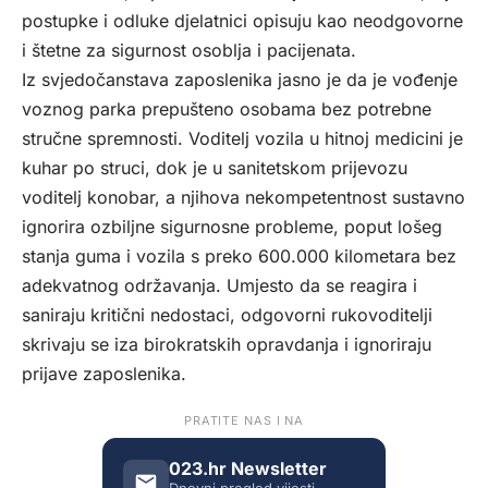
postupke i odluke djelatnici opisuju kao neodgovorne
i štetne za sigurnost osoblja i pacijenata.
Iz svjedočanstava zaposlenika jasno je da je vođenje
voznog parka prepušteno osobama bez potrebne
stručne spremnosti. Voditelj vozila u hitnoj medicini je
kuhar po struci, dok je u sanitetskom prijevozu
voditelj konobar, a njihova nekompetentnost sustavno
ignorira ozbiljne sigurnosne probleme, poput lošeg
stanja guma i vozila s preko 600.000 kilometara bez
adekvatnog održavanja. Umjesto da se reagira i
saniraju kritični nedostaci, odgovorni rukovoditelji
skrivaju se iza birokratskih opravdanja i ignoriraju
prijave zaposlenika.
PRATITE NAS I NA
023.hr Newsletter
Dnevni pregled vijesti