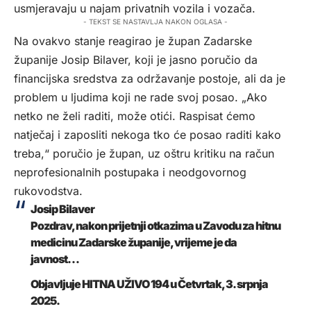
usmjeravaju u najam privatnih vozila i vozača.
- TEKST SE NASTAVLJA NAKON OGLASA -
Na ovakvo stanje reagirao je župan Zadarske
županije Josip Bilaver, koji je jasno poručio da
financijska sredstva za održavanje postoje, ali da je
problem u ljudima koji ne rade svoj posao. „Ako
netko ne želi raditi, može otići. Raspisat ćemo
natječaj i zaposliti nekoga tko će posao raditi kako
treba,“ poručio je župan, uz oštru kritiku na račun
neprofesionalnih postupaka i neodgovornog
rukovodstva.
Josip Bilaver
Pozdrav, nakon prijetnji otkazima u Zavodu za hitnu
medicinu Zadarske županije, vrijeme je da
javnost…
Objavljuje
HITNA UŽIVO 194
u
Četvrtak, 3. srpnja
2025.