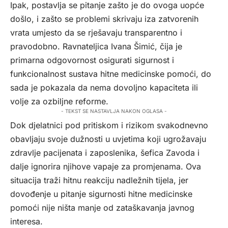
Ipak, postavlja se pitanje zašto je do ovoga uopće
došlo, i zašto se problemi skrivaju iza zatvorenih
vrata umjesto da se rješavaju transparentno i
pravodobno. Ravnateljica Ivana Šimić, čija je
primarna odgovornost osigurati sigurnost i
funkcionalnost sustava hitne medicinske pomoći, do
sada je pokazala da nema dovoljno kapaciteta ili
volje za ozbiljne reforme.
- TEKST SE NASTAVLJA NAKON OGLASA -
Dok djelatnici pod pritiskom i rizikom svakodnevno
obavljaju svoje dužnosti u uvjetima koji ugrožavaju
zdravlje pacijenata i zaposlenika, šefica Zavoda i
dalje ignorira njihove vapaje za promjenama. Ova
situacija traži hitnu reakciju nadležnih tijela, jer
dovođenje u pitanje sigurnosti hitne medicinske
pomoći nije ništa manje od zataškavanja javnog
interesa.