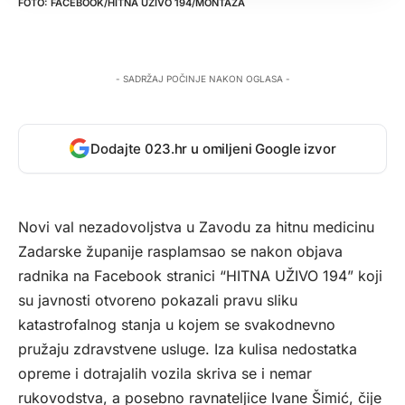
FACEBOOK/HITNA UŽIVO 194/MONTAŽA
- SADRŽAJ POČINJE NAKON OGLASA -
Dodajte 023.hr u omiljeni Google izvor
Novi val nezadovoljstva u Zavodu za hitnu medicinu
Zadarske županije rasplamsao se nakon objava
radnika na Facebook stranici “HITNA UŽIVO 194” koji
su javnosti otvoreno pokazali pravu sliku
katastrofalnog stanja u kojem se svakodnevno
pružaju zdravstvene usluge. Iza kulisa nedostatka
opreme i dotrajalih vozila skriva se i nemar
rukovodstva, a posebno ravnateljice Ivane Šimić, čije