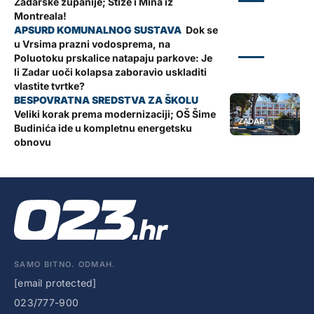
Zadarske županije; Stiže i Mina iz
Montreala!
Dok se
u Vrsima prazni vodosprema, na
ZADAR
Poluotoku prskalice natapaju parkove: Je
li Zadar uoči kolapsa zaboravio uskladiti
vlastite tvrtke?
Veliki korak prema modernizaciji; OŠ Šime
ZADAR
Budinića ide u kompletnu energetsku
obnovu
SAMO BITNO. ODMAH.
[email protected]
023/777-900