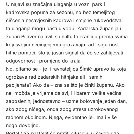
U najavi su značajna ulaganja u vozni park i
kadrovska popuna za sezonu, no bez temeljitog
čišćenja nesavjesnih kadrova i smjene rukovodstva,
ta ulaganja mogu pasti u vodu. Zadarska županija i
župan Bilaver najavili su nultu toleranciju prema svima
koji svojim nečinjenjem ugrožavaju rad i sigurnost
hitne pomoći, što je jasan signal da će se zahtijevati
odgovornost i promjene do kraja.
No, pitamo se – je li ravnateljica Šimić upravo ta koja
ugrožava rad zadarskih hitnjaka ali i samih
pacijenata? Ako da – zna se što je činiti županu. Ako
ne, možda je vrijeme da svi, ili barem velika većina
zaposlenih, jednostavno – uzme bolovanje jedan dan,
ako zbog ničega, onda zbog stresa uzrokovanog
radnom okolinom. Njega, evidentno je, ima i više
nego dovoljno.
Portal 023 nastavit će pratiti situaciju u Zavodu za