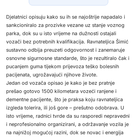
Djelatnici opisuju kako su ih se najoštrije napadalo i
sankcioniralo za prozivke vezane uz stanje voznog
parka, dok su u isto vrijeme na dužnosti ostajali
vozači bez potrebnih kvalifikacija. Ravnateljica Šimić
sustavno odbija preuzeti odgovornost i zanemaruje
osnovne sigurnosne standarde, što je rezultiralo čak i
pucanjem guma tijekom prijevoza teško bolesnih
pacijenata, ugrožavajući njihove živote.
Jedan od vozača opisao je kako je bez pratnje
prešao gotovo 1500 kilometara vozeći ranjene i
dementne pacijente, što je praksa koju ravnateljica
izgleda tolerira, ili još gore – prešutno odobrava. U
isto vrijeme, radnici tvrde da su rasporedi nepravedni
i neprofesionalno organizirani, a održavanje vozila je
na najnižoj mogućoj razini, dok se novac i energija