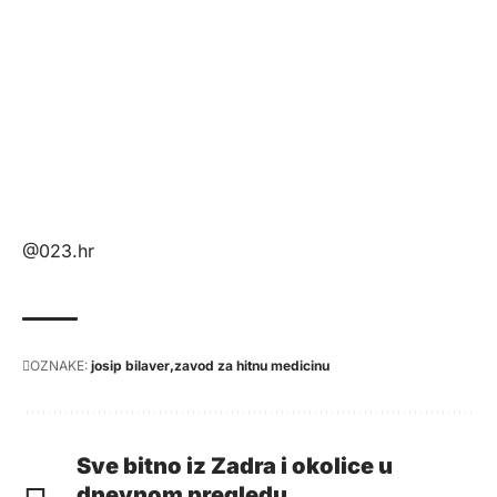
@023.hr
OZNAKE:
josip bilaver
zavod za hitnu medicinu
Sve bitno iz Zadra i okolice u
dnevnom pregledu