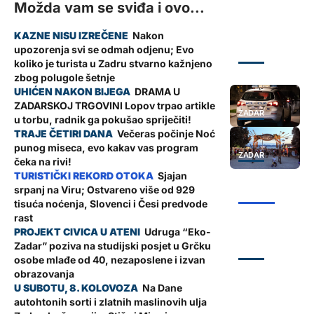
Možda vam se sviđa i ovo...
Nakon
upozorenja svi se odmah odjenu; Evo
ZADAR
koliko je turista u Zadru stvarno kažnjeno
zbog polugole šetnje
DRAMA U
ZADARSKOJ TRGOVINI Lopov trpao artikle
ZADAR
u torbu, radnik ga pokušao spriječiti!
Večeras počinje Noć
punog miseca, evo kakav vas program
ZADAR
čeka na rivi!
Sjajan
srpanj na Viru; Ostvareno više od 929
ŽUPANIJA
tisuća noćenja, Slovenci i Česi predvode
rast
Udruga “Eko-
Zadar” poziva na studijski posjet u Grčku
ZADAR
osobe mlađe od 40, nezaposlene i izvan
obrazovanja
Na Dane
autohtonih sorti i zlatnih maslinovih ulja
ZADAR