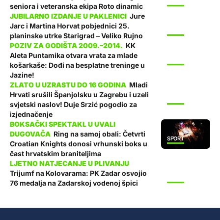
SPORT
seniora i veteranska ekipa Roto dinamic
Jure
Jarc i Martina Horvat pobjednici 25.
SPORT
planinske utrke Starigrad – Veliko Rujno
KK
Aleta Puntamika otvara vrata za mlade
SPORT
košarkaše: Dođi na besplatne treninge u
Jazine!
Mladi
Hrvati srušili Španjolsku u Zagrebu i uzeli
SPORT
svjetski naslov! Duje Srzić pogodio za
izjednačenje
Ring na samoj obali: Četvrti
SPORT
Croatian Knights donosi vrhunski boks u
čast hrvatskim braniteljima
Trijumf na Kolovarama: PK Zadar osvojio
SPORT
76 medalja na Zadarskoj vodenoj špici