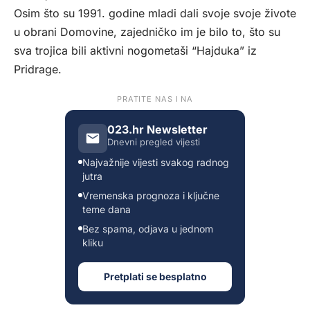
Osim što su 1991. godine mladi dali svoje svoje živote
u obrani Domovine, zajedničko im je bilo to, što su
sva trojica bili aktivni nogometaši “Hajduka” iz
Pridrage.
PRATITE NAS I NA
023.hr Newsletter
Dnevni pregled vijesti
Najvažnije vijesti svakog radnog
jutra
Vremenska prognoza i ključne
teme dana
Bez spama, odjava u jednom
kliku
Pretplati se besplatno