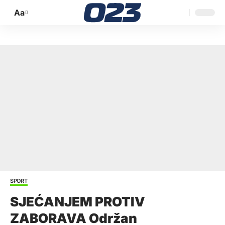
Aa
Promijeni
veličinu
slova
SPORT
SJEĆANJEM PROTIV
ZABORAVA Održan