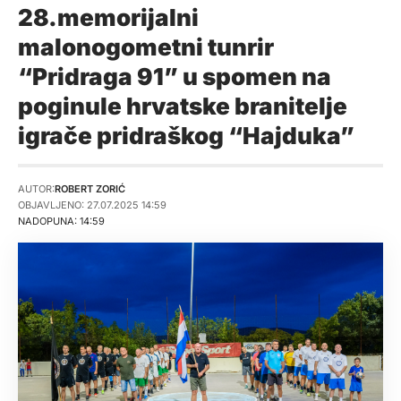
28.memorijalni
malonogometni tunrir
“Pridraga 91” u spomen na
poginule hrvatske branitelje
igrače pridraškog “Hajduka”
AUTOR:
ROBERT ZORIĆ
OBJAVLJENO: 27.07.2025 14:59
NADOPUNA: 14:59