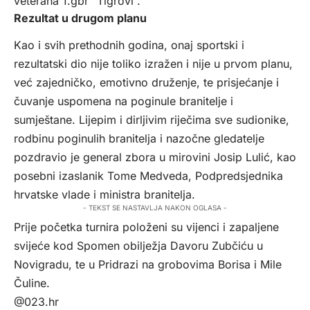
veterana 1.gbr “Tigrovi”.
Rezultat u drugom planu
Kao i svih prethodnih godina, onaj sportski i
rezultatski dio nije toliko izražen i nije u prvom planu,
već zajedničko, emotivno druženje, te prisjećanje i
čuvanje uspomena na poginule branitelje i
sumještane. Lijepim i dirljivim riječima sve sudionike,
rodbinu poginulih branitelja i nazočne gledatelje
pozdravio je general zbora u mirovini Josip Lulić, kao
posebni izaslanik Tome Medveda, Podpredsjednika
hrvatske vlade i ministra branitelja.
- TEKST SE NASTAVLJA NAKON OGLASA -
Prije početka turnira položeni su vijenci i zapaljene
svijeće kod Spomen obilježja Davoru Zubčiću u
Novigradu, te u Pridrazi na grobovima Borisa i Mile
Čuline.
@023.hr