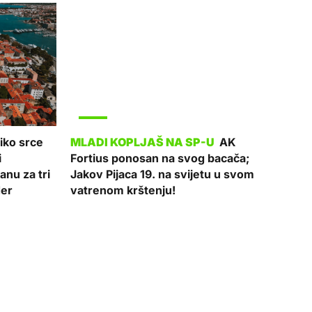
SPORT
iko srce
AK
i
Fortius ponosan na svog bacača;
nu za tri
Jakov Pijaca 19. na svijetu u svom
der
vatrenom krštenju!
SPORT