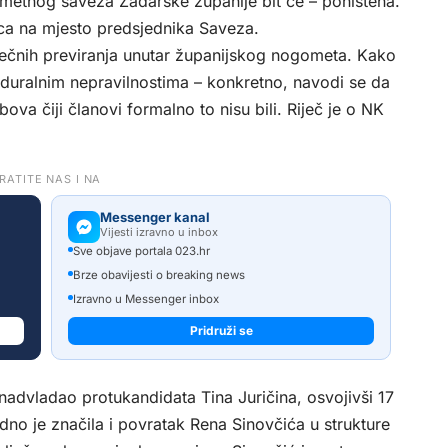
etnog saveza Zadarske županije bit će – poništena.
ca na mjesto predsjednika Saveza.
ečnih previranja unutar županijskog nogometa. Kako
eduralnim nepravilnostima – konkretno, navodi se da
va čiji članovi formalno to nisu bili. Riječ je o NK
RATITE NAS I NA
Messenger kanal
Vijesti izravno u inbox
Sve objave portala 023.hr
Brze obavijesti o breaking news
Izravno u Messenger inbox
Pridruži se
 nadvladao protukandidata Tina Juričina, osvojivši 17
no je značila i povratak Rena Sinovčića u strukture