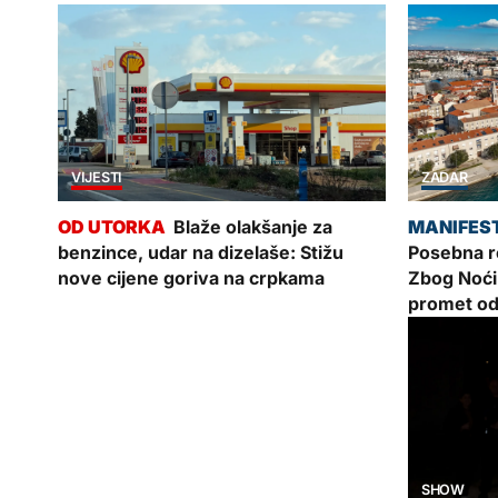
VIJESTI
ZADAR
Blaže olakšanje za
benzince, udar na dizelaše: Stižu
Posebna re
nove cijene goriva na crpkama
Zbog Noći
promet od
ŽUPANIJA
SHOW