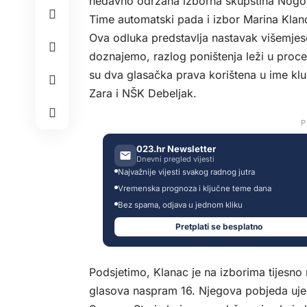
nedavno održana izborna skupština Nogom
Time automatski pada i izbor Marina Klan
Ova odluka predstavlja nastavak višemjes
doznajemo, razlog poništenja leži u proc
su dva glasačka prava korištena u ime klubo
Zara i NŠK Debeljak.
P
023.hr Newsletter
Dnevni pregled vijesti
Najvažnije vijesti svakog radnog jutra
Vremenska prognoza i ključne teme dana
Bez spama, odjava u jednom kliku
Pretplati se besplatno
Podsjetimo, Klanac je na izborima tijesno
glasova naspram 16. Njegova pobjeda ujed