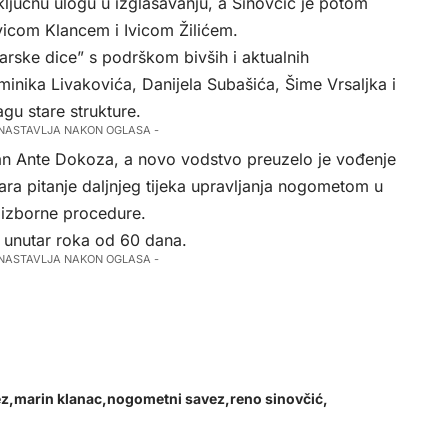
ključnu ulogu u izglasavanju, a Sinovčić je potom
vicom Klancem i Ivicom Žilićem.
arske dice” s podrškom bivših i aktualnih
inika Livakovića, Danijela Subašića, Šime Vrsaljka i
agu stare strukture.
 NASTAVLJA NAKON OGLASA -
an Ante Dokoza, a novo vodstvo preuzelo je vođenje
ara pitanje daljnjeg tijeka upravljanja nogometom u
 izborne procedure.
 unutar roka od 60 dana.
 NASTAVLJA NAKON OGLASA -
ez
marin klanac
nogometni savez
reno sinovčić