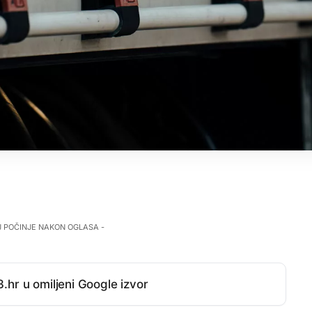
J POČINJE NAKON OGLASA -
.hr u omiljeni Google izvor