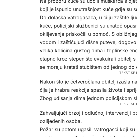
Na prozoru kuće su uočili muškarca s dj
koji je ispunio unutrašnjost kuće gdje su se 
Do dolaska vatrogasaca, u cilju zaštite lj
kuće, policijski službenici su unatoč opa
oklijevanja priskočili u pomoć. S obližnjeg
vodom i zaštićujući dišne puteve, dogovor
velika količina gustog dima i toplinske e
etapno kroz stepenište evakuirali obitelj 
se moraju kretati stubištem od jednog do 
- TEKST SE
Nakon što je četveročlana obitelj izašla na 
čija je hrabra reakcija spasila živote i spr
Zbog udisanja dima jednom policijskom sl
- TEKST SE
Zahvaljujući brzoj i odlučnoj intervenciji p
ozlijeđenih osoba.
Požar su potom ugasili vatrogasci koji su