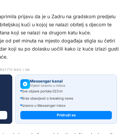
 zaprimila prijavu da je u Zadru na gradskom predjelu
iteljskoj kući u kojoj se nalazi obitelj s djecom te
tana koji se nalazi na drugom katu kuće.
 od pet minuta na mjesto događaja stigla su četiri
dar koji su po dolasku uočili kako iz kuće izlazi gusti
uće.
RATITE NAS I NA
Messenger kanal
Vijesti izravno u inbox
Sve objave portala 023.hr
Brze obavijesti o breaking news
Izravno u Messenger inbox
Pridruži se