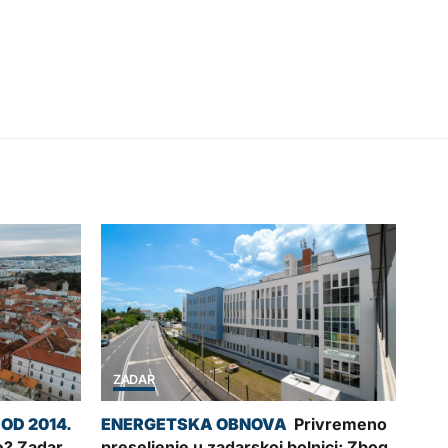
ZADAR
Privremeno
je? Zadar
preseljenje u zadarskoj bolnici; Zbog