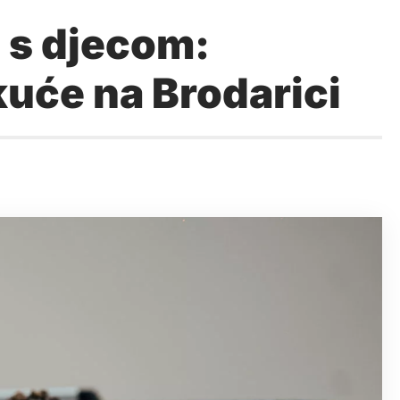
j s djecom:
kuće na Brodarici