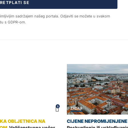
RETPLATI SE
nimljivijim sadržajem našeg portala. Odjaviti se možete u svakom
ladu s GDPR-om.
8
ZADAR
Veličanstvena večer
Poskupljenje ili usklađivan