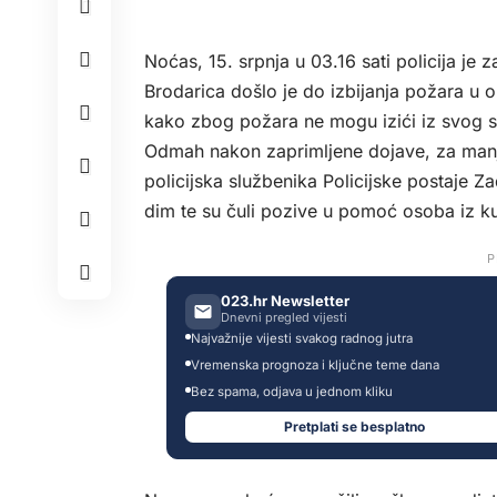
Noćas, 15. srpnja u 03.16 sati policija je
Brodarica došlo je do izbijanja požara u ob
kako zbog požara ne mogu izići iz svog s
Odmah nakon zaprimljene dojave, za manje
policijska službenika Policijske postaje Za
dim te su čuli pozive u pomoć osoba iz k
P
023.hr Newsletter
Dnevni pregled vijesti
Najvažnije vijesti svakog radnog jutra
Vremenska prognoza i ključne teme dana
Bez spama, odjava u jednom kliku
Pretplati se besplatno