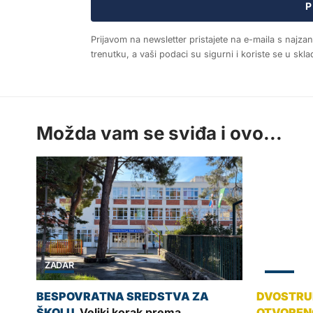
P
Prijavom na newsletter pristajete na e-maila s najza
trenutku, a vaši podaci su sigurni i koriste se u sk
Možda vam se sviđa i ovo...
ZADAR
ZADAR
Veliki korak prema