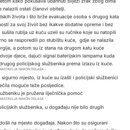
etetom kako pokušava udahnuti svježi zrak zbog dima
nalazili ostali članovi obitelji.
udskih života i što brže evakuacije osoba s drugog kata
snosti za svoj život bez ikakve dodatne opreme i bez
 sušila rublja uz kuću uzeli su ručnike koje su natopili
no se rasporedili po stubištu kuće, gdje se nalazila
nergije, a potom su iz stana na drugom katu kuće
s dvoje djece, dajući signal baterijskim lampama kuda
drugog policijskog službenika prema izlazu iz kuće.
 NASTAVLJA NAKON OGLASA -
sigurno mjesto, iz kuće su izašli i policijski službenici
iječila moguće teže posljedice.
užbeniku je pružena liječnička pomoć
 NASTAVLJA NAKON OGLASA -
olicijskih službenika, u događaju nije bilo drugih
 došli na mjesto događaja. Nakon što su osigurani