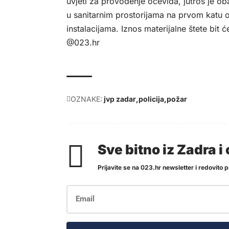
uvjeti za provođenje očevida, jutros je o
u sanitarnim prostorijama na prvom katu o
instalacijama. Iznos materijalne štete bit
@023.hr
OZNAKE:
jvp zadar
policija
požar
Sve bitno iz Zadra 
Prijavite se na 023.hr newsletter i redovito pr