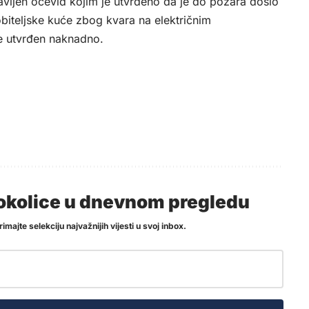
bavljen očevid kojim je utvrđeno da je do požara došlo
biteljske kuće zbog kvara na električnim
 će utvrđen naknadno.
i okolice u dnevnom pregledu
imajte selekciju najvažnijih vijesti u svoj inbox.