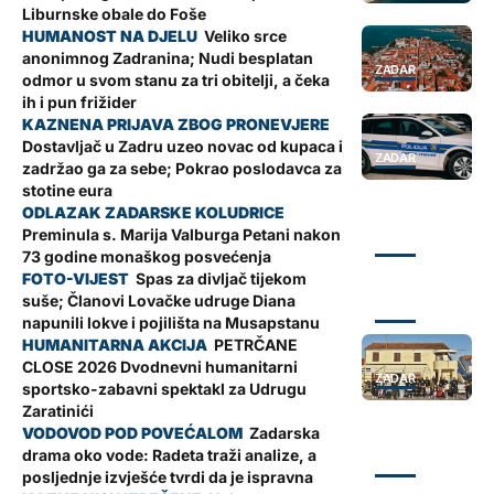
Liburnske obale do Foše
Veliko srce
anonimnog Zadranina; Nudi besplatan
ZADAR
odmor u svom stanu za tri obitelji, a čeka
ih i pun frižider
Dostavljač u Zadru uzeo novac od kupaca i
ZADAR
zadržao ga za sebe; Pokrao poslodavca za
stotine eura
Preminula s. Marija Valburga Petani nakon
ZADAR
73 godine monaškog posvećenja
Spas za divljač tijekom
suše; Članovi Lovačke udruge Diana
ZADAR
napunili lokve i pojilišta na Musapstanu
PETRČANE
CLOSE 2026 Dvodnevni humanitarni
ZADAR
sportsko-zabavni spektakl za Udrugu
Zaratinići
Zadarska
drama oko vode: Radeta traži analize, a
ZADAR
posljednje izvješće tvrdi da je ispravna