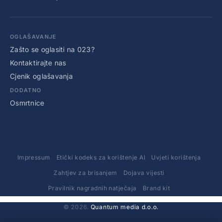
OGLAŠAVANJE
Zašto se oglasiti na 023?
Kontaktirajte nas
Cjenik oglašavanja
DODATNO
Osmrtnice
Impressum
Etički kodeks za korištenje AI
Uvjeti korištenja
Zahtjev za brisanjem
Dojava vijesti
Pravilnik nagradnih natječaja
Brand kit
© 2026.
Quantum media d.o.o.