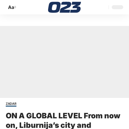
Aa
Promijeni
veličinu
slova
ZADAR
ON A GLOBAL LEVEL From now
on, Liburnija’s city and