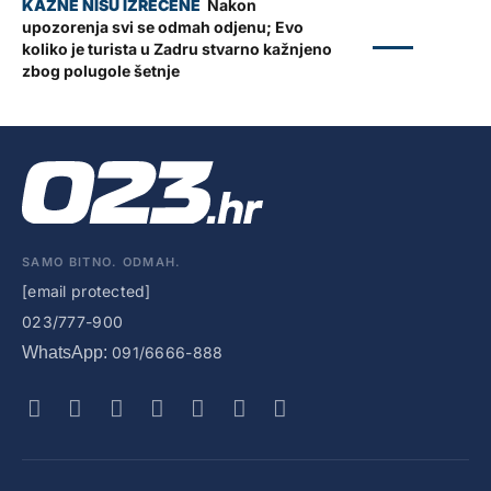
Nakon
upozorenja svi se odmah odjenu; Evo
ZADAR
koliko je turista u Zadru stvarno kažnjeno
zbog polugole šetnje
SAMO BITNO. ODMAH.
[email protected]
023/777-900
WhatsApp:
091/6666-888