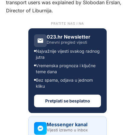
transport users was explained by Slobodan Erslan,
Director of Liburnija.
PRATITE NAS I NA
023.hr Newsletter
Dnevni pregled vijesti
Najvažnije vijesti svakog radnog
jutra
Vremenska prognoza i ključne
teme dana
Bez spama, odjava u jednom
kliku
Pretplati se besplatno
Messenger kanal
Vijesti izravno u inbox