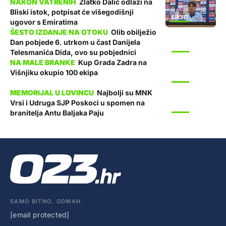
Zlatko Dalić odlazi na
Bliski istok, potpisat će višegodišnji
SPORT
ugovor s Emiratima
Olib obilježio
Dan pobjede 6. utrkom u čast Danijela
SPORT
Telesmanića Dida, ovo su pobjednici
Kup Grada Zadra na
Višnjiku okupio 100 ekipa
SPORT
Najbolji su MNK
Vrsi i Udruga SJP Poskoci u spomen na
SPORT
branitelja Antu Baljaka Paju
SAMO BITNO. ODMAH.
[email protected]