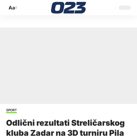
Aa
Promijeni
veličinu
slova
SPORT
Odlični rezultati Streličarskog
kluba Zadar na 3D turniru Pila