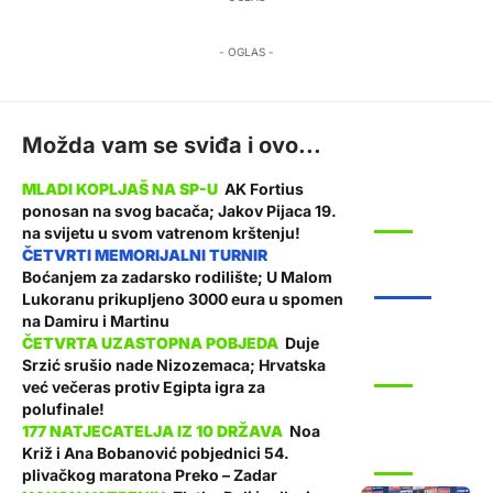
- OGLAS -
Možda vam se sviđa i ovo...
AK Fortius
ponosan na svog bacača; Jakov Pijaca 19.
SPORT
na svijetu u svom vatrenom krštenju!
Boćanjem za zadarsko rodilište; U Malom
ŽUPANIJA
Lukoranu prikupljeno 3000 eura u spomen
na Damiru i Martinu
Duje
Srzić srušio nade Nizozemaca; Hrvatska
SPORT
već večeras protiv Egipta igra za
polufinale!
Noa
Križ i Ana Bobanović pobjednici 54.
SPORT
plivačkog maratona Preko – Zadar