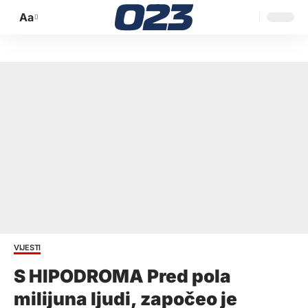
Aa
Promijeni
veličinu
slova
VIJESTI
S HIPODROMA Pred pola
milijuna ljudi, započeo je