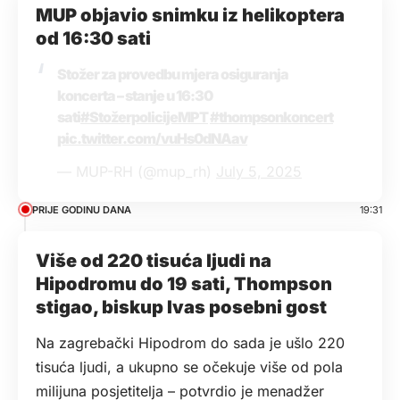
MUP objavio snimku iz helikoptera
od 16:30 sati
Stožer za provedbu mjera osiguranja
koncerta – stanje u 16:30
sati
#StožerpolicijeMPT
#thompsonkoncert
pic.twitter.com/vuHs0dNAav
— MUP-RH (@mup_rh)
July 5, 2025
PRIJE GODINU DANA
19:31
Više od 220 tisuća ljudi na
Hipodromu do 19 sati, Thompson
stigao, biskup Ivas posebni gost
Na zagrebački Hipodrom do sada je ušlo 220
tisuća ljudi, a ukupno se očekuje više od pola
milijuna posjetitelja – potvrdio je menadžer