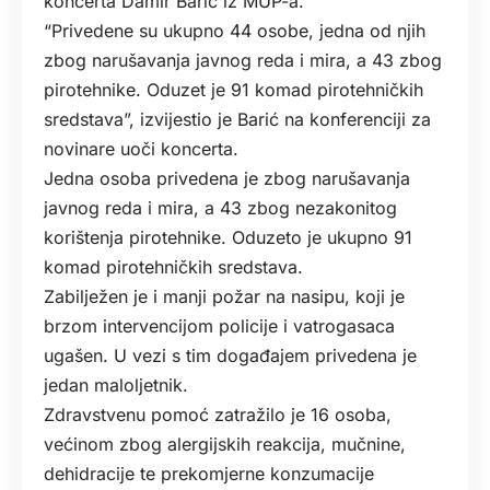
koncerta Damir Barić iz MUP-a.
“Privedene su ukupno 44 osobe, jedna od njih
zbog narušavanja javnog reda i mira, a 43 zbog
pirotehnike. Oduzet je 91 komad pirotehničkih
sredstava”, izvijestio je Barić na konferenciji za
novinare uoči koncerta.
Jedna osoba privedena je zbog narušavanja
javnog reda i mira, a 43 zbog nezakonitog
korištenja pirotehnike. Oduzeto je ukupno 91
komad pirotehničkih sredstava.
Zabilježen je i manji požar na nasipu, koji je
brzom intervencijom policije i vatrogasaca
ugašen. U vezi s tim događajem privedena je
jedan maloljetnik.
Zdravstvenu pomoć zatražilo je 16 osoba,
većinom zbog alergijskih reakcija, mučnine,
dehidracije te prekomjerne konzumacije