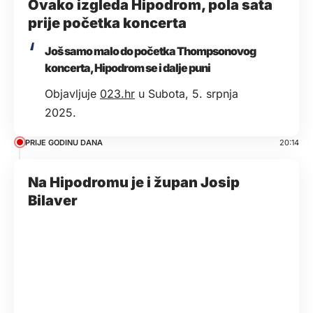
Ovako izgleda Hipodrom, pola sata
prije početka koncerta
Još samo malo do početka Thompsonovog
koncerta, Hipodrom se i dalje puni
Objavljuje
023.hr
u Subota, 5. srpnja
2025.
PRIJE GODINU DANA
20:14
Na Hipodromu je i župan Josip
Bilaver