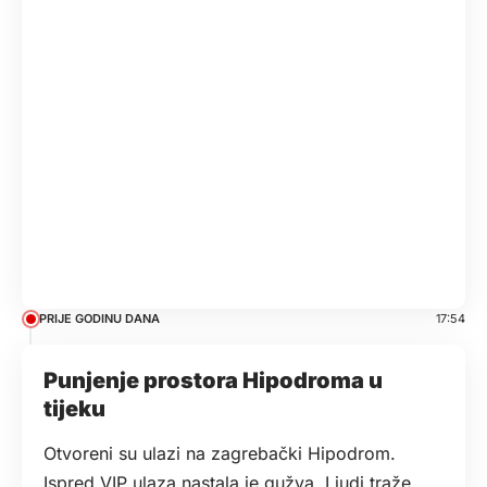
PRIJE GODINU DANA
17:54
Punjenje prostora Hipodroma u
tijeku
Otvoreni su ulazi na zagrebački Hipodrom.
Ispred VIP ulaza nastala je gužva. Ljudi traže