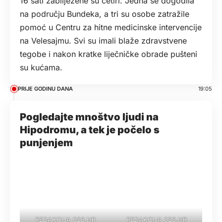
16 sati zabilježene su četiri. Jedna se dogodila
na području Bundeka, a tri su osobe zatražile
pomoć u Centru za hitne medicinske intervencije
na Velesajmu. Svi su imali blaže zdravstvene
tegobe i nakon kratke liječničke obrade pušteni
su kućama.
PRIJE GODINU DANA
19:05
Pogledajte mnoštvo ljudi na
Hipodromu, a tek je počelo s
punjenjem
REDAKCIJA 023.HR
REDAKCIJA 023.HR