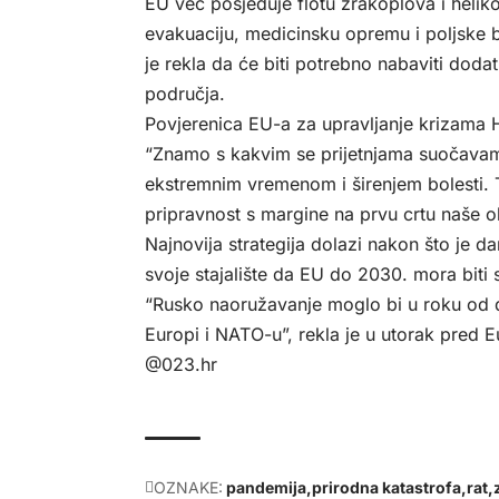
EU već posjeduje flotu zrakoplova i heli
evakuaciju, medicinsku opremu i poljske 
je rekla da će biti potrebno nabaviti dodat
područja.
Povjerenica EU-a za upravljanje krizama H
“Znamo s kakvim se prijetnjama suočavam
ekstremnim vremenom i širenjem bolesti. T
pripravnost s margine na prvu crtu naše ob
Najnovija strategija dolazi nakon što je 
svoje stajalište da EU do 2030. mora biti 
“Rusko naoružavanje moglo bi u roku od dv
Europi i NATO-u”, rekla je u utorak pred
@023.hr
OZNAKE:
pandemija
prirodna katastrofa
rat