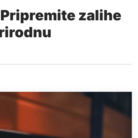
ipremite zalihe
prirodnu