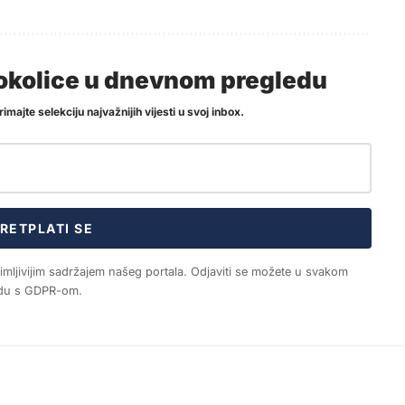
i okolice u dnevnom pregledu
imajte selekciju najvažnijih vijesti u svoj inbox.
RETPLATI SE
nimljivijim sadržajem našeg portala. Odjaviti se možete u svakom
ladu s GDPR-om.