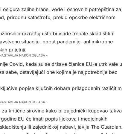
i osigura zalihe hrane, vode i osnovnih potrepština za
ad, prirodnu katastrofu, prekid opskrbe električnom
žnosnici razrađuju što bi vlade trebale skladištiti i
avstvenu situaciju, poput pandemije, antimikrobne
kih prijetnji.
 NASTAVLJA NAKON OGLASA -
mije Covid, kada su se države članice EU-a utrkivale u
 sebe, ostavljajući one kojima je najpotrebnije bez
sključive popise ključnih dobara prilagođenih različitim
 NASTAVLJA NAKON OGLASA -
za kritične sirovine kako bi zajednički kupovao takva
e godine EU će imati popis lijekova i medicinskih
skladištenju ili zajedničkoj nabavi, javlja
The Guardian
.