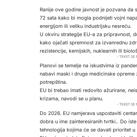
Ranije ove godine javnost je pozvana da s
72 sata kako bi mogla podnijeti vojni nap
energijom ili veliku industrijsku nesreću.
U okviru strategije EU-a za pripravnost, du
kako ojačati spremnost za izvanrednu zdr
rezistencije, kemijskih, nuklearnih ili biološ
- TEKST SE
Planovi se temelje na iskustvima iz pande
nabavi maski i druge medicinske opreme za
potrepština.
EU bi trebao imati redovito ažurirane, nei
krizama, navodi se u planu.
- TEKST SE
Do 2026. EU namjerava uspostaviti centar 
dobra u ime zainteresiranih tvrtki.. Do ist
tehnologija kojima će se davati prioritet u 