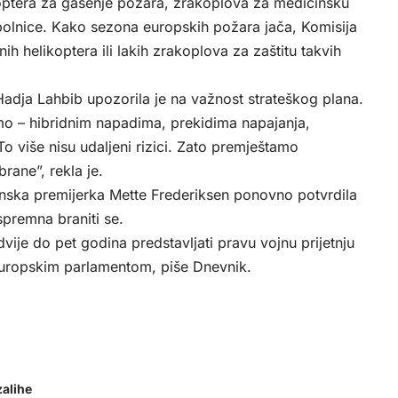
koptera za gašenje požara, zrakoplova za medicinsku
bolnice. Kako sezona europskih požara jača, Komisija
nih helikoptera ili lakih zrakoplova za zaštitu takvih
adja Lahbib upozorila je na važnost strateškog plana.
o – hibridnim napadima, prekidima napajanja,
o više nisu udaljeni rizici. Zato premještamo
rane”, rekla je.
danska premijerka Mette Frederiksen ponovno potvrdila
spremna braniti se.
ije do pet godina predstavljati pravu vojnu prijetnju
 Europskim parlamentom, piše
Dnevnik
.
zalihe