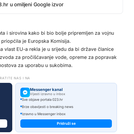
.hr u omiljeni Google izvor
ata i sirovina kako bi bio bolje pripremljen za vojnu
, priopćila je Europska Komisija.
na vlast EU-a rekla je u srijedu da bi države članice
proizvoda za pročišćavanje vode, opreme za popravak
mostova za uporabu u sukobima.
RATITE NAS I NA
Messenger kanal
Vijesti izravno u inbox
Sve objave portala 023.hr
Brze obavijesti o breaking news
Izravno u Messenger inbox
Pridruži se