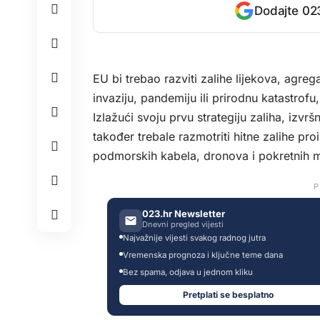
Dodajte 023
EU bi trebao razviti zalihe lijekova, agreg
invaziju, pandemiju ili prirodnu katastrofu
Izlažući svoju prvu strategiju zaliha, izvrš
također trebale razmotriti hitne zalihe 
podmorskih kabela, dronova i pokretnih 
P
023.hr Newsletter
Dnevni pregled vijesti
Najvažnije vijesti svakog radnog jutra
Vremenska prognoza i ključne teme dana
Bez spama, odjava u jednom kliku
Pretplati se besplatno