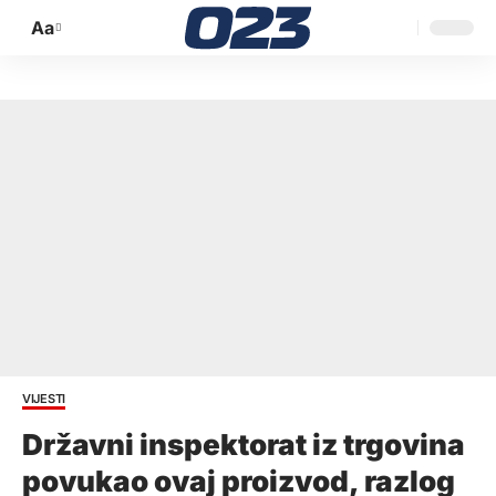
Aa
Promijeni
veličinu
slova
VIJESTI
Državni inspektorat iz trgovina
povukao ovaj proizvod, razlog