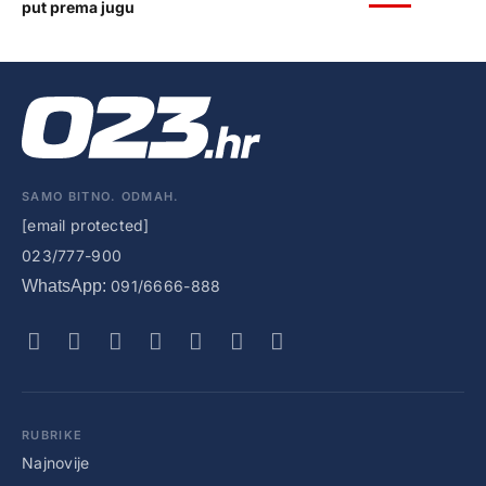
put prema jugu
SAMO BITNO. ODMAH.
[email protected]
023/777-900
WhatsApp:
091/6666-888
RUBRIKE
Najnovije