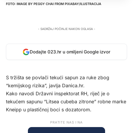
IMAGE BY
PEGGY CHAI
FROM
PIXABAY
/ILUSTRACIJA
- SADRŽAJ POČINJE NAKON OGLASA -
Dodajte 023.hr u omiljeni Google izvor
S tržišta se povlači tekući sapun za ruke zbog
“kemijskog rizika”, javlja
Danica.hr.
Kako navodi Državni inspektorat RH, riječ je o
tekućem sapunu “Litsea cubeba zitrone” robne marke
Kneipp u plastičnoj boci s dozatorom.
PRATITE NAS I NA