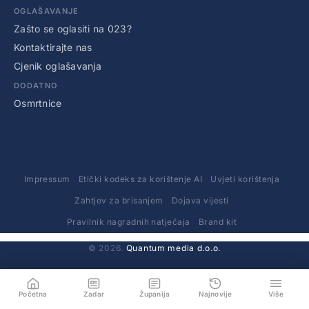
OGLAŠAVANJE
Zašto se oglasiti na 023?
Kontaktirajte nas
Cjenik oglašavanja
DODATNO
Osmrtnice
Impressum
Etički kodeks za korištenje AI
Uvjeti korištenja
Zahtjev za brisanjem
Dojava vijesti
Pravilnik nagradnih natječaja
Brand kit
© 2026.
Quantum media d.o.o.
Početna
Zadar
Županija
Najnovije
Više