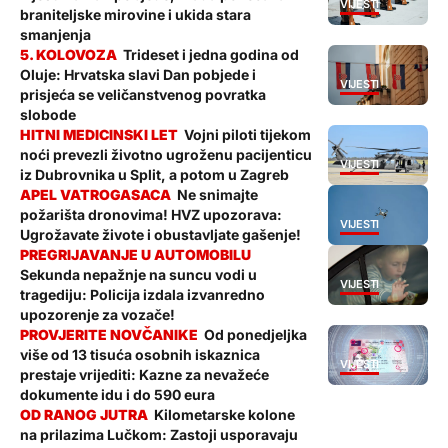
VIJESTI
braniteljske mirovine i ukida stara
smanjenja
Trideset i jedna godina od
Oluje: Hrvatska slavi Dan pobjede i
VIJESTI
prisjeća se veličanstvenog povratka
slobode
Vojni piloti tijekom
noći prevezli životno ugroženu pacijenticu
VIJESTI
iz Dubrovnika u Split, a potom u Zagreb
Ne snimajte
požarišta dronovima! HVZ upozorava:
VIJESTI
Ugrožavate živote i obustavljate gašenje!
Sekunda nepažnje na suncu vodi u
VIJESTI
tragediju: Policija izdala izvanredno
upozorenje za vozače!
Od ponedjeljka
više od 13 tisuća osobnih iskaznica
VIJESTI
prestaje vrijediti: Kazne za nevažeće
dokumente idu i do 590 eura
Kilometarske kolone
na prilazima Lučkom: Zastoji usporavaju
VIJESTI