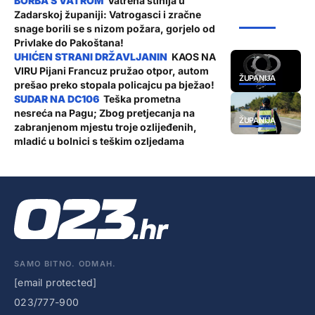
Vatrena stihija u
Zadarskoj županiji: Vatrogasci i zračne
ŽUPANIJA
snage borili se s nizom požara, gorjelo od
Privlake do Pakoštana!
KAOS NA
VIRU Pijani Francuz pružao otpor, autom
ŽUPANIJA
prešao preko stopala policajcu pa bježao!
Teška prometna
nesreća na Pagu; Zbog pretjecanja na
ŽUPANIJA
zabranjenom mjestu troje ozlijeđenih,
mladić u bolnici s teškim ozljedama
SAMO BITNO. ODMAH.
[email protected]
023/777-900