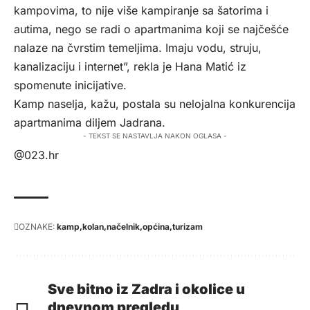
kampovima, to nije više kampiranje sa šatorima i
autima, nego se radi o apartmanima koji se najčešće
nalaze na čvrstim temeljima. Imaju vodu, struju,
kanalizaciju i internet”, rekla je Hana Matić iz
spomenute inicijative.
Kamp naselja, kažu, postala su nelojalna konkurencija
apartmanima diljem Jadrana.
- TEKST SE NASTAVLJA NAKON OGLASA -
@023.hr
OZNAKE:
kamp
kolan
načelnik
općina
turizam
Sve bitno iz Zadra i okolice u
dnevnom pregledu