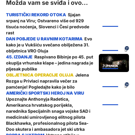
Možda vam se sviđa i ovo...
Sjajan
srpanj na Viru; Ostvareno više od 929
ŽUPANIJA
tisuća noćenja, Slovenci i Česi predvode
rast
Evo
kako je u Vukšiću svečano obilježena 31.
ŽUPANIJA
21
obljetnica VRO Oluja
Raspivano Bibinje po 45. put
okuplja vrhunske klape – jedina nagrada je
ŽUPANIJA
pljesak publike
Jelena
Rozga u Privlaci napravila večer za
ŽUPANIJA
34
pamćenje! Pogledajte kako je bilo
Upoznajte Anthonyja Radetica,
ŽUPANIJA
Amerikanca hrvatskog porijekla,
narednika Specijalnih snaga vojske SAD i
medicinski umirovljenog elitnog pilota
Blackhawka, profesionalnog pilota Sea-
Doo skutera i ambasadora jet ski utrka