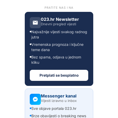
PRATITE NAS I NA
023.hr Newsletter
Dnevni pregled vijesti
Najvažnije vijesti svakog radnog
jutra
Vremenska prognoza i ključne
teme dana
Bez spama, odjava u jednom
kliku
Pretplati se besplatno
Messenger kanal
Vijesti izravno u inbox
Sve objave portala 023.hr
Brze obavijesti o breaking news