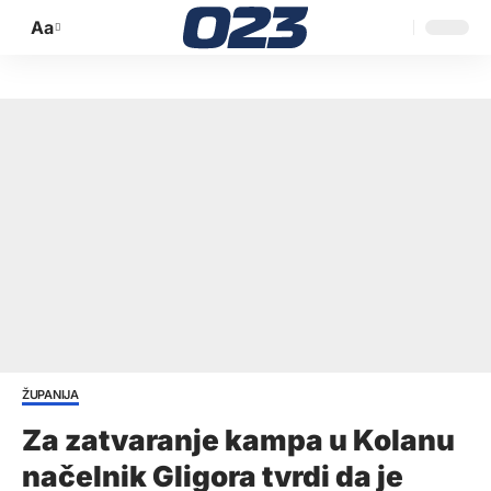
Aa
Promijeni
veličinu
slova
ŽUPANIJA
Za zatvaranje kampa u Kolanu
načelnik Gligora tvrdi da je