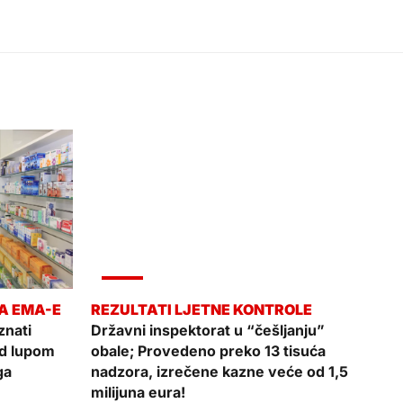
VIJESTI
nati
Državni inspektorat u “češljanju”
od lupom
obale; Provedeno preko 13 tisuća
ga
nadzora, izrečene kazne veće od 1,5
milijuna eura!