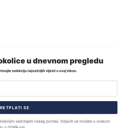
i okolice u dnevnom pregledu
imajte selekciju najvažnijih vijesti u svoj inbox.
RETPLATI SE
nimljivijim sadržajem našeg portala. Odjaviti se možete u svakom
ladu s GDPR-om.