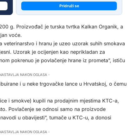
Pridruži se
00 g. Proizvođač je turska tvrtka Kalkan Organik, a
rjan voće.
 veterinarstvo i hranu je uzeo uzorak suhih smokava
ijesni. Uzorak je ocijenjen kao neprikladan za
nom pokrenuo je povlačenje hrane iz prometa”, ističu
 NASTAVLJA NAKON OGLASA -
ribuirane i u neke trgovačke lance u Hrvatskoj, o čemu
ce i smokve) kupili na prodajnim mjestima KTC-a,
sto. Povlačenje se odnosi samo na proizvode
e navodi u obavijesti”, tumače u KTC-u, a donosi
 NASTAVLJA NAKON OGLASA -