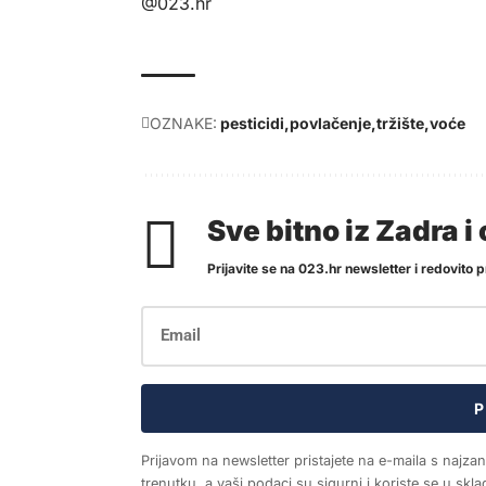
@023.hr
OZNAKE:
pesticidi
povlačenje
tržište
voće
Sve bitno iz Zadra 
Prijavite se na 023.hr newsletter i redovito pr
P
Prijavom na newsletter pristajete na e-maila s najza
trenutku, a vaši podaci su sigurni i koriste se u sk