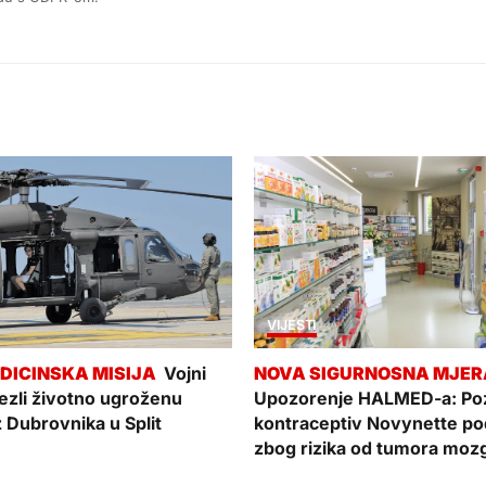
VIJESTI
Vojni
vezli životno ugroženu
Upozorenje HALMED-a: Poz
z Dubrovnika u Split
kontraceptiv Novynette p
zbog rizika od tumora moz