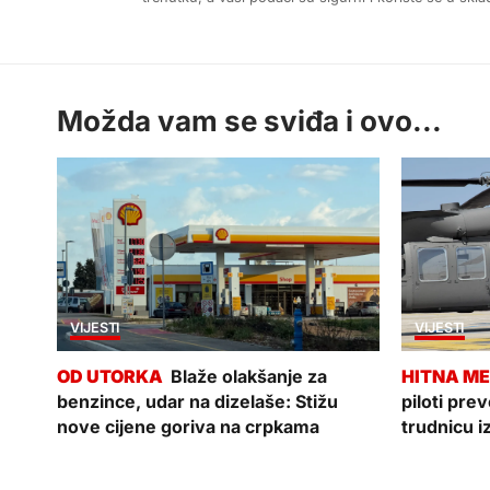
Možda vam se sviđa i ovo...
VIJESTI
VIJESTI
Blaže olakšanje za
benzince, udar na dizelaše: Stižu
piloti pre
nove cijene goriva na crpkama
trudnicu i