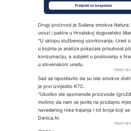
Pretplati se besplatno
Drugi proizvod je Sušena smokva Natura 2
uvozi i pakira u Hrvatskoj dugoselsko Ma
“U sklopu službenog uzorkovanja, Ured za
u kojima je analiza pokazala prisutnost pl
konzumaciju, a subjekt u poslovanju s hra
u slovenskom uredu.
- TEKST SE
Sad se ispostavilo da su iste smokve dist
je prvi izvijestio KTC.
“Ukoliko ste spomenute proizvode (grožđi
molimo da nam se javite na prodajno mje
navedenog roka trajanja i lot broja koji s
Danica.hr.
- TEKST SE