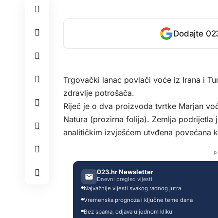
Dodajte 023
Trgovački lanac povlači voće iz Irana i Tu
zdravlje potrošača.
Riječ je o dva proizvoda tvrtke Marjan v
Natura (prozirna folija). Zemlja podrijetla
analitičkim izvješćem utvđena povećana k
P
023.hr Newsletter
Dnevni pregled vijesti
Najvažnije vijesti svakog radnog jutra
Vremenska prognoza i ključne teme dana
Bez spama, odjava u jednom kliku