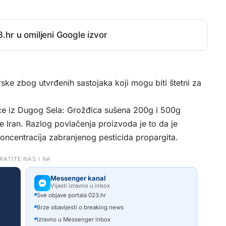
.hr u omiljeni Google izvor
rske zbog utvrđenih sastojaka koji mogu biti štetni za
oće iz Dugog Sela: Grožđica sušena 200g i 500g
 je Iran. Razlog povlačenja proizvoda je to da je
oncentracija zabranjenog pesticida propargita.
RATITE NAS I NA
Messenger kanal
Vijesti izravno u inbox
Sve objave portala 023.hr
Brze obavijesti o breaking news
Izravno u Messenger inbox