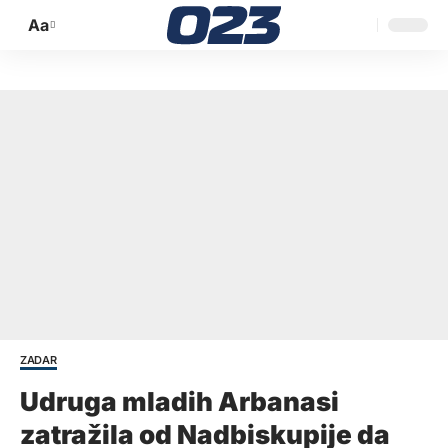
Aa
Promijeni
veličinu
slova
ZADAR
Udruga mladih Arbanasi
zatražila od Nadbiskupije da