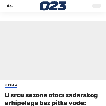
Aa
Promijeni
veličinu
slova
ŽUPANIJA
U srcu sezone otoci zadarskog
arhipelaga bez pitke vode: