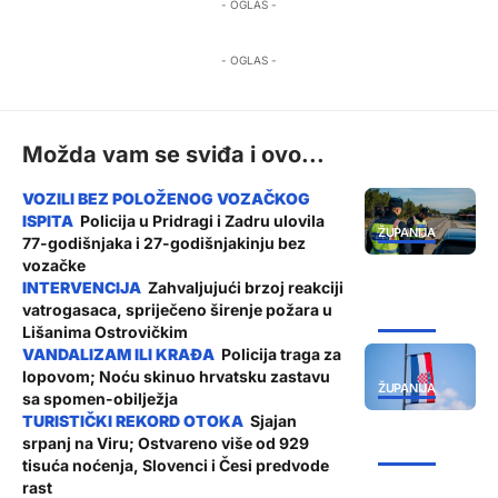
- OGLAS -
- OGLAS -
Možda vam se sviđa i ovo...
Policija u Pridragi i Zadru ulovila
ŽUPANIJA
77-godišnjaka i 27-godišnjakinju bez
vozačke
Zahvaljujući brzoj reakciji
vatrogasaca, spriječeno širenje požara u
ŽUPANIJA
Lišanima Ostrovičkim
Policija traga za
lopovom; Noću skinuo hrvatsku zastavu
ŽUPANIJA
sa spomen-obilježja
Sjajan
srpanj na Viru; Ostvareno više od 929
ŽUPANIJA
tisuća noćenja, Slovenci i Česi predvode
rast