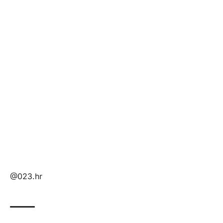
@023.hr