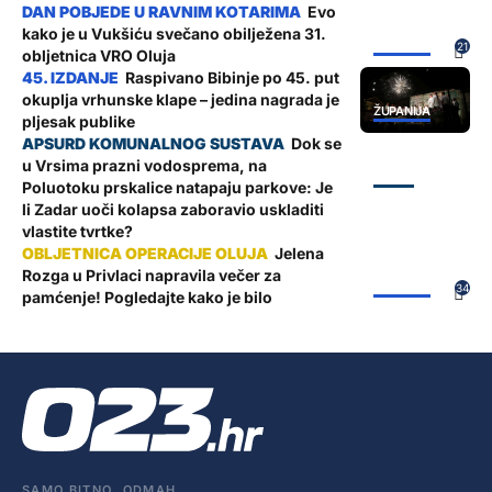
Evo
kako je u Vukšiću svečano obilježena 31.
ŽUPANIJA
21
obljetnica VRO Oluja
Raspivano Bibinje po 45. put
okuplja vrhunske klape – jedina nagrada je
ŽUPANIJA
pljesak publike
Dok se
u Vrsima prazni vodosprema, na
ZADAR
Poluotoku prskalice natapaju parkove: Je
li Zadar uoči kolapsa zaboravio uskladiti
vlastite tvrtke?
Jelena
Rozga u Privlaci napravila večer za
ŽUPANIJA
34
pamćenje! Pogledajte kako je bilo
SAMO BITNO. ODMAH.