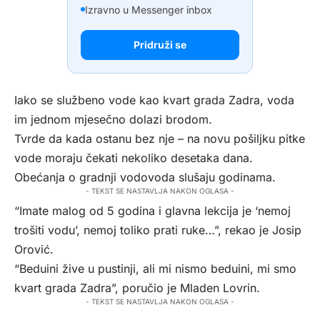
Izravno u Messenger inbox
Pridruži se
Iako se službeno vode kao kvart grada Zadra, voda
im jednom mjesečno dolazi brodom.
Tvrde da kada ostanu bez nje – na novu pošiljku pitke
vode moraju čekati nekoliko desetaka dana.
Obećanja o gradnji vodovoda slušaju godinama.
- TEKST SE NASTAVLJA NAKON OGLASA -
“Imate malog od 5 godina i glavna lekcija je ‘nemoj
trošiti vodu’, nemoj toliko prati ruke…”, rekao je Josip
Orović.
“Beduini žive u pustinji, ali mi nismo beduini, mi smo
kvart grada Zadra”, poručio je Mladen Lovrin.
- TEKST SE NASTAVLJA NAKON OGLASA -