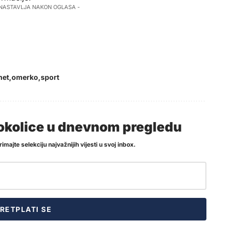
 NASTAVLJA NAKON OGLASA -
met
omerko
sport
i okolice u dnevnom pregledu
imajte selekciju najvažnijih vijesti u svoj inbox.
RETPLATI SE