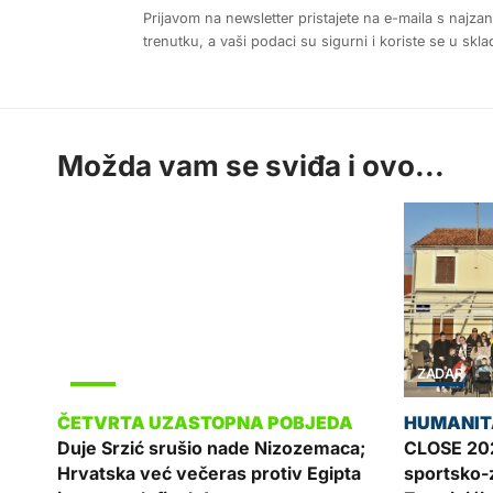
Prijavom na newsletter pristajete na e-maila s najza
trenutku, a vaši podaci su sigurni i koriste se u sk
Možda vam se sviđa i ovo...
SPORT
ZADAR
Duje Srzić srušio nade Nizozemaca;
CLOSE 202
Hrvatska već večeras protiv Egipta
sportsko-