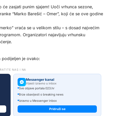
 će zasjati punim sjajem! Uoči vrhunca sezone,
 branke “Marko Barešić – Omer”, koji će se ove godine
erko” vraća se u velikom stilu – s dosad najvećim
ogramom. Organizatori najavljuju vrhunsku
ćenje.
 podijeljen je ovako:
RATITE NAS I NA
Messenger kanal
Vijesti izravno u inbox
Sve objave portala 023.hr
Brze obavijesti o breaking news
Izravno u Messenger inbox
Pridruži se