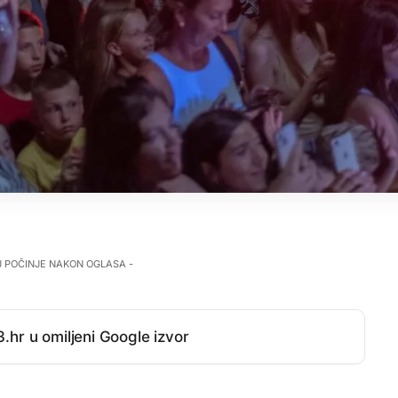
J POČINJE NAKON OGLASA -
.hr u omiljeni Google izvor