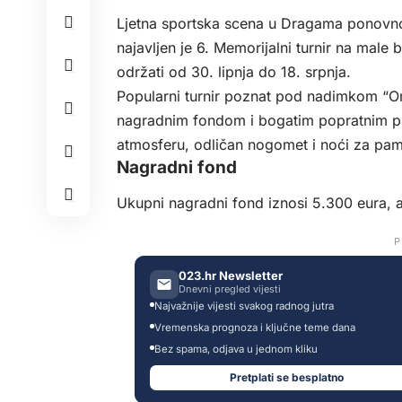
Ljetna sportska scena u Dragama ponovno
najavljen je 6. Memorijalni turnir na male
održati od 30. lipnja do 18. srpnja.
Popularni turnir poznat pod nadimkom “Om
nagradnim fondom i bogatim popratnim pr
atmosferu, odličan nogomet i noći za pam
Nagradni fond
Ukupni nagradni fond iznosi 5.300 eura, a
P
023.hr Newsletter
Dnevni pregled vijesti
Najvažnije vijesti svakog radnog jutra
Vremenska prognoza i ključne teme dana
Bez spama, odjava u jednom kliku
Pretplati se besplatno