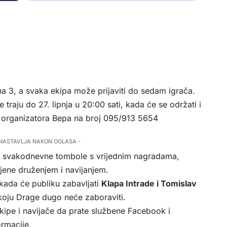
3 na 3, a svaka ekipa može prijaviti do sedam igrača.
e traju do 27. lipnja u 20:00 sati, kada će se održati i
od organizatora Bepa na broj 095/913 5654
 NASTAVLJA NAKON OGLASA -
 – svakodnevne tombole s vrijednim nagradama,
njene druženjem i navijanjem.
kada će publiku zabavljati
Klapa Intrade i Tomislav
koju Drage dugo neće zaboraviti.
ekipe i navijače da prate službene Facebook i
ormacije.