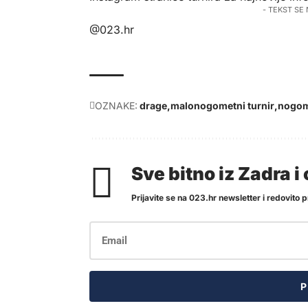
- TEKST SE
@023.hr
OZNAKE:
drage
malonogometni turnir
nogo
Sve bitno iz Zadra 
Prijavite se na 023.hr newsletter i redovito pr
P