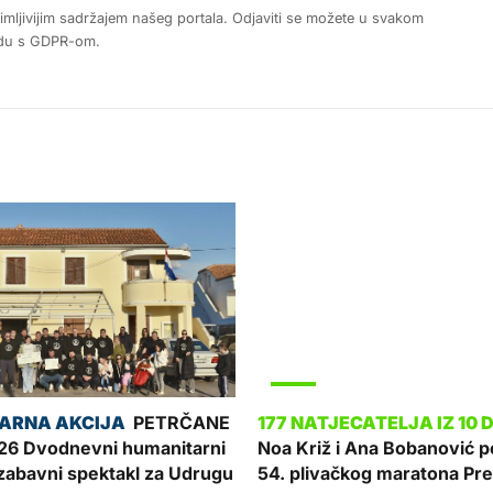
nimljivijim sadržajem našeg portala. Odjaviti se možete u svakom
ladu s GDPR-om.
SPORT
PETRČANE
6 Dvodnevni humanitarni
Noa Križ i Ana Bobanović p
zabavni spektakl za Udrugu
54. plivačkog maratona Pre