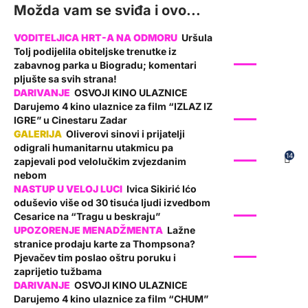
Možda vam se sviđa i ovo...
Uršula
Tolj podijelila obiteljske trenutke iz
SHOW
zabavnog parka u Biogradu; komentari
pljušte sa svih strana!
OSVOJI KINO ULAZNICE
Darujemo 4 kino ulaznice za film “IZLAZ IZ
SHOW
IGRE” u Cinestaru Zadar
Oliverovi sinovi i prijatelji
odigrali humanitarnu utakmicu pa
SHOW
14
zapjevali pod velolučkim zvjezdanim
nebom
Ivica Sikirić Ićo
oduševio više od 30 tisuća ljudi izvedbom
SHOW
Cesarice na “Tragu u beskraju”
Lažne
stranice prodaju karte za Thompsona?
SHOW
Pjevačev tim poslao oštru poruku i
zaprijetio tužbama
OSVOJI KINO ULAZNICE
Darujemo 4 kino ulaznice za film “CHUM”
SHOW