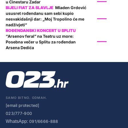
u Cinestaru Zadar
Mladen Grdović
ususret rođendanu sam sebi kupio
SHOW
nesvakidašnji dar: „Moj Tropolino će me
nadživjeti“
“Arsenov feral” na Teatru uz more:
SHOW
Posebna večer u Splitu za rođendan
Arsena Dedića
SAMO BITNO. ODMAH.
[email protected]
023/777-900
WhatsApp:
091/6666-888