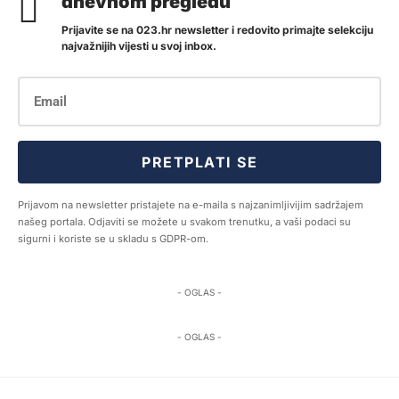
dnevnom pregledu
Prijavite se na 023.hr newsletter i redovito primajte selekciju
najvažnijih vijesti u svoj inbox.
PRETPLATI SE
Prijavom na newsletter pristajete na e-maila s najzanimljivijim sadržajem
našeg portala. Odjaviti se možete u svakom trenutku, a vaši podaci su
sigurni i koriste se u skladu s GDPR-om.
- OGLAS -
- OGLAS -