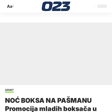
Aa
Promijeni
veličinu
slova
SPORT
NOĆ BOKSA NA PAŠMANU
Promocija mladih boksača u