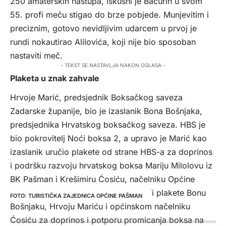
250 amaterskih nastupa, iskusni je Bačurin u svom
55. profi meču stigao do brze pobjede. Munjevitim i
preciznim, gotovo nevidljivim udarcem u prvoj je
rundi nokautirao Alilovića, koji nije bio sposoban
nastaviti meč.
- TEKST SE NASTAVLJA NAKON OGLASA -
Plaketa u znak zahvale
Hrvoje Marić, predsjednik Boksačkog saveza
Zadarske županije, bio je izaslanik Bona Bošnjaka,
predsjednika Hrvatskog boksačkog saveza. HBS je
bio pokrovitelj Noći boksa 2, a upravo je Marić kao
izaslanik uručio plakete od strane HBS-a za doprinos
i podršku razvoju hrvatskog boksa Mariju Milolovu iz
BK Pašman i Krešimiru Ćosiću, načelniku Općine
Pašman. Ujedno su i domaćini predali plakete Bonu
TURISTIČKA ZAJEDNICA OPĆINE PAŠMAN
Bošnjaku, Hrvoju Mariću i općinskom načelniku
Ćosiću za doprinos i potporu promicanja boksa na