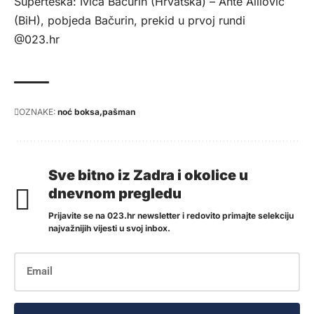
Superteška: Ivica Bačurin (Hrvatska) – Ante Alilović
(BiH), pobjeda Bačurin, prekid u prvoj rundi
@023.hr
OZNAKE:
noć boksa
pašman
Sve bitno iz Zadra i okolice u
dnevnom pregledu
Prijavite se na 023.hr newsletter i redovito primajte selekciju
najvažnijih vijesti u svoj inbox.