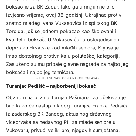
boksao je za BK Zadar. Iako ga u ringu nije bilo
izvjesno vrijeme, ovaj 38-godišnji Ukrajinac protiv
znatno mlađeg Ivana Vukasovića iz splitskog BK
Torcida, još se jednom pokazao kao školovani i
kvalitetni boksač. U Vukasoviću, prošlogodišnjem
doprvaku Hrvatske kod mlađih seniora, Klyusa je
imao dostojnog protivnika u poluteškoj kategoriji.
Zasluženo su mu pripale glavne nagrade za najboljeg
boksača i najboljeg tehničara.
- TEKST SE NASTAVLJA NAKON OGLASA -
Turanjac Pedišić – najborbeniji boksač
Obzirom na blizinu Turnja i Pašmana, za očekivati je
bilo kako će nastup mladog Turanjca Franka Pedišića
iz zadarskog BK Bandog, aktualnog državnog
viceprvaka sa nedavnog PH za mlađe seniore u
Vukovaru, privući veliki broj njegovih sumještana.