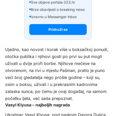
Sve objave portala 023.hr
Brze obavijesti o breaking news
Izravno u Messenger inbox
Pridruži se
Ujedno, kao novost i korak više u boksačkoj ponudi,
otočka publika i njihovi gosti po prvi su put mogli
uživati u dvije profi borbe. Njihove mečeve na
otvorenom, na rivi u mjestu Pašman, pratio je puno
veći broj gledatelja nego prošle godine – koji su,
osim u boksu, uživali i u prekrasnim kadrovima
zalaska sunca, po čemu je ovaj događaj, na samom
početku ljeta, već sada prepoznat.
Vasyl Klyusa – najboljih nagrada
Ukrajinac Vasyl Klyusa, pod paskom Davora Dujića,