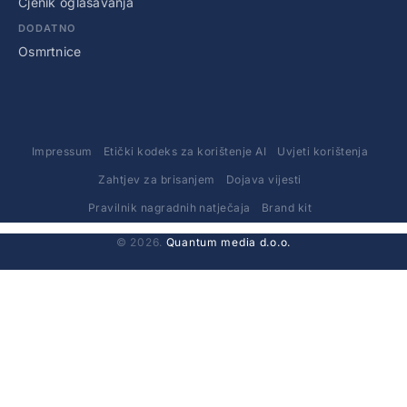
Cjenik oglašavanja
DODATNO
Osmrtnice
Impressum
Etički kodeks za korištenje AI
Uvjeti korištenja
Zahtjev za brisanjem
Dojava vijesti
Pravilnik nagradnih natječaja
Brand kit
© 2026.
Quantum media d.o.o.