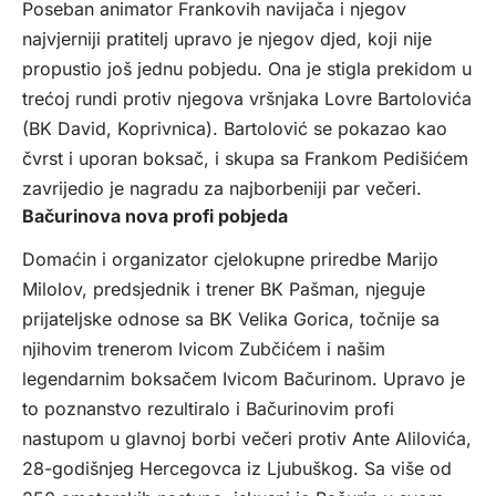
Poseban animator Frankovih navijača i njegov
najvjerniji pratitelj upravo je njegov djed, koji nije
propustio još jednu pobjedu. Ona je stigla prekidom u
trećoj rundi protiv njegova vršnjaka Lovre Bartolovića
(BK David, Koprivnica). Bartolović se pokazao kao
čvrst i uporan boksač, i skupa sa Frankom Pedišićem
zavrijedio je nagradu za najborbeniji par večeri.
Bačurinova nova profi pobjeda
Domaćin i organizator cjelokupne priredbe Marijo
Milolov, predsjednik i trener BK Pašman, njeguje
prijateljske odnose sa BK Velika Gorica, točnije sa
njihovim trenerom Ivicom Zubčićem i našim
legendarnim boksačem Ivicom Bačurinom. Upravo je
to poznanstvo rezultiralo i Bačurinovim profi
nastupom u glavnoj borbi večeri protiv Ante Alilovića,
28-godišnjeg Hercegovca iz Ljubuškog. Sa više od