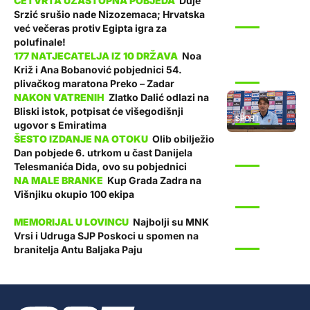
Duje
Srzić srušio nade Nizozemaca; Hrvatska
SPORT
već večeras protiv Egipta igra za
polufinale!
Noa
Križ i Ana Bobanović pobjednici 54.
SPORT
plivačkog maratona Preko – Zadar
Zlatko Dalić odlazi na
Bliski istok, potpisat će višegodišnji
SPORT
ugovor s Emiratima
Olib obilježio
Dan pobjede 6. utrkom u čast Danijela
SPORT
Telesmanića Dida, ovo su pobjednici
Kup Grada Zadra na
Višnjiku okupio 100 ekipa
SPORT
Najbolji su MNK
Vrsi i Udruga SJP Poskoci u spomen na
SPORT
branitelja Antu Baljaka Paju