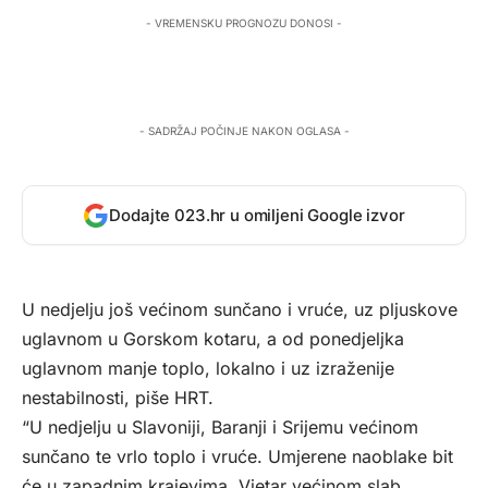
- VREMENSKU PROGNOZU DONOSI -
- SADRŽAJ POČINJE NAKON OGLASA -
Dodajte 023.hr u omiljeni Google izvor
U nedjelju još većinom sunčano i vruće, uz pljuskove
uglavnom u Gorskom kotaru, a od ponedjeljka
uglavnom manje toplo, lokalno i uz izraženije
nestabilnosti, piše
HRT
.
“U nedjelju u Slavoniji, Baranji i Srijemu većinom
sunčano te vrlo toplo i vruće. Umjerene naoblake bit
će u zapadnim krajevima. Vjetar većinom slab.