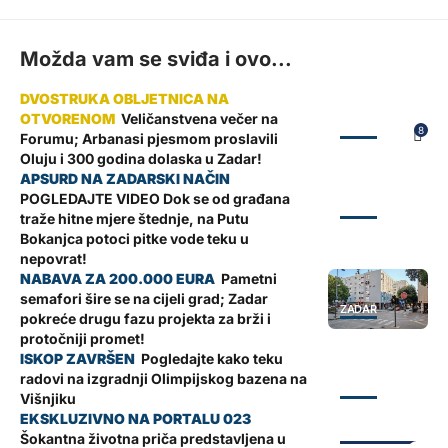
Možda vam se sviđa i ovo...
Veličanstvena večer na
ZADAR
8
Forumu; Arbanasi pjesmom proslavili
Oluju i 300 godina dolaska u Zadar!
POGLEDAJTE VIDEO Dok se od građana
ZADAR
traže hitne mjere štednje, na Putu
Bokanjca potoci pitke vode teku u
nepovrat!
Pametni
semafori šire se na cijeli grad; Zadar
ZADAR
pokreće drugu fazu projekta za brži i
protočniji promet!
Pogledajte kako teku
radovi na izgradnji Olimpijskog bazena na
ZADAR
Višnjiku
*NASLOVNICA*
Šokantna životna priča predstavljena u