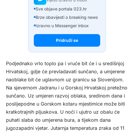
Vijesti izravno u inbox
Sve objave portala 023.hr
Brze obavijesti o breaking news
Izravno u Messenger inbox
Pridruži se
Podjednako vrlo toplo pa i vruće bit će i u središnjoj
Hrvatskoj, gdje će prevladavati sunčano, a umjerene
naoblake bit će uglavnom uz granicu sa Slovenijom.
Na sjevernom Jadranu i u Gorskoj Hrvatskoj pretežno
sunčano. Uz umjeren razvoj oblaka, sredinom dana i
poslijepodne u Gorskom kotaru mjestimice može biti
kratkotrajnih pljuskova. U noći i ujutro uz obalu će
puhati slaba do umjerena bura, a tijekom dana
jugozapadni vjetar. Jutarnja temperatura zraka od 11