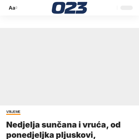
Aa
Promijeni
veličinu
slova
VRIJEME
Nedjelja sunčana i vruća, od
ponedjeljka pljuskovi,