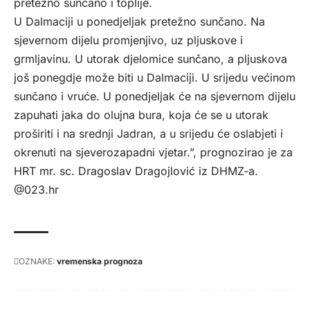
pretežno sunčano i toplije.
U Dalmaciji u ponedjeljak pretežno sunčano. Na
sjevernom dijelu promjenjivo, uz pljuskove i
grmljavinu. U utorak djelomice sunčano, a pljuskova
još ponegdje može biti u Dalmaciji. U srijedu većinom
sunčano i vruće. U ponedjeljak će na sjevernom dijelu
zapuhati jaka do olujna bura, koja će se u utorak
proširiti i na srednji Jadran, a u srijedu će oslabjeti i
okrenuti na sjeverozapadni vjetar.”, prognozirao je za
HRT
mr. sc. Dragoslav Dragojlović iz DHMZ-a.
@023.hr
OZNAKE:
vremenska prognoza