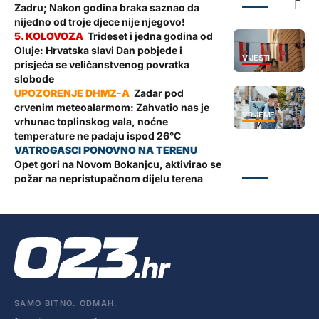
ZADAR
Zadru; Nakon godina braka saznao da
nijedno od troje djece nije njegovo!
Trideset i jedna godina od
Oluje: Hrvatska slavi Dan pobjede i
VIJESTI
prisjeća se veličanstvenog povratka
slobode
Zadar pod
crvenim meteoalarmom: Zahvatio nas je
VRIJEME
vrhunac toplinskog vala, noćne
temperature ne padaju ispod 26°C
Opet gori na Novom Bokanjcu, aktivirao se
ZADAR
požar na nepristupačnom dijelu terena
SAMO BITNO. ODMAH.