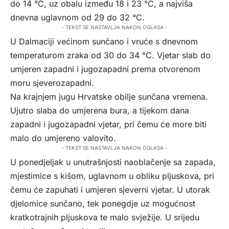
do 14 °C, uz obalu između 18 i 23 °C, a najviša
dnevna uglavnom od 29 do 32 °C.
- TEKST SE NASTAVLJA NAKON OGLASA -
U Dalmaciji većinom sunčano i vruće s dnevnom
temperaturom zraka od 30 do 34 °C. Vjetar slab do
umjeren zapadni i jugozapadni prema otvorenom
moru sjeverozapadni.
Na krajnjem jugu Hrvatske obilje sunčana vremena.
Ujutro slaba do umjerena bura, a tijekom dana
zapadni i jugozapadni vjetar, pri čemu će more biti
malo do umjereno valovito.
- TEKST SE NASTAVLJA NAKON OGLASA -
U ponedjeljak u unutrašnjosti naoblačenje sa zapada,
mjestimice s kišom, uglavnom u obliku pljuskova, pri
čemu će zapuhati i umjeren sjeverni vjetar. U utorak
djelomice sunčano, tek ponegdje uz mogućnost
kratkotrajnih pljuskova te malo svježije. U srijedu