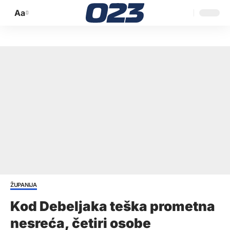
Aa
Promijeni
veličinu
slova
ŽUPANIJA
Kod Debeljaka teška prometna
nesreća, četiri osobe