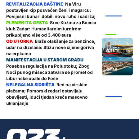
Na Viru
postavljen kip posvećen ženi i magarcu:
ŽUPANIJA
Povijesni bunari dobili novo ruho i sadržaj
Srce Kožina za Boccia
klub Zadar: Humanitarnim turnirom
SPORT
prikupljeno više od 3.400 eura
Blaže olakšanje za benzince,
udar na dizelaše: Stižu nove cijene goriva
VIJESTI
na crpkama
Posebna regulacija na Poluotoku; Zbog
ZADAR
Noći punog miseca zatvara se promet od
Liburnske obale do Foše
Red na virskim
plažama; Pomorski redari ostavljaju
ŽUPANIJA
obavijesti, idući tjedan kreće masovno
uklanjanje