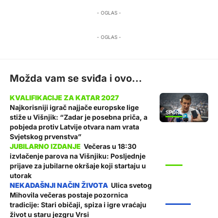
- OGLAS -
- OGLAS -
Možda vam se sviđa i ovo...
Najkorisniji igrač najjače europske lige
SPORT
stiže u Višnjik: “Zadar je posebna priča, a
pobjeda protiv Latvije otvara nam vrata
Svjetskog prvenstva”
Večeras u 18:30
izvlačenje parova na Višnjiku: Posljednje
SPORT
prijave za jubilarne okršaje koji startaju u
utorak
Ulica svetog
Mihovila večeras postaje pozornica
ŽUPANIJA
tradicije: Stari običaji, spiza i igre vraćaju
život u staru jezgru Vrsi