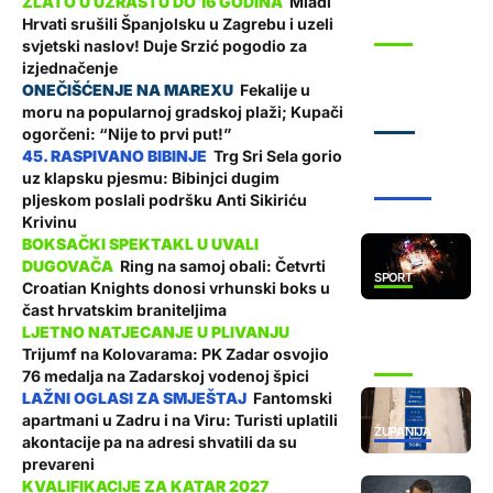
Mladi
Hrvati srušili Španjolsku u Zagrebu i uzeli
SPORT
svjetski naslov! Duje Srzić pogodio za
izjednačenje
Fekalije u
moru na popularnoj gradskoj plaži; Kupači
ZADAR
ogorčeni: “Nije to prvi put!”
Trg Sri Sela gorio
uz klapsku pjesmu: Bibinjci dugim
ŽUPANIJA
pljeskom poslali podršku Anti Sikiriću
Krivinu
Ring na samoj obali: Četvrti
SPORT
Croatian Knights donosi vrhunski boks u
čast hrvatskim braniteljima
Trijumf na Kolovarama: PK Zadar osvojio
SPORT
76 medalja na Zadarskoj vodenoj špici
Fantomski
apartmani u Zadru i na Viru: Turisti uplatili
ŽUPANIJA
akontacije pa na adresi shvatili da su
prevareni