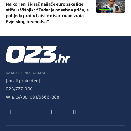
Najkorisniji igrač najjače europske lige
SPORT
stiže u Višnjik: “Zadar je posebna priča, a
pobjeda protiv Latvije otvara nam vrata
Svjetskog prvenstva”
SAMO BITNO. ODMAH.
[email protected]
023/777-900
WhatsApp:
091/6666-888