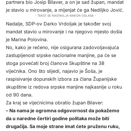
partnera bio Josip Bilaver, a on je sad župan, mandat
je stavio u mirovanje, a mijenjat će ga Nediljko Jović.
- TEKST SE NASTAVLJA NAKON OGLASA -
Nadalje, SDP-ov Darko Vrdoljak je također svoj
mandat stavio u mirovanje i na njegovo mjesto došla
je Marina Polovina.
No, kako je rečeno, nije osigurana zadovoljavajuća
zastupljenost srpske nacionalne manjine, pa će se
stoga povećati broj članova Skupštine na 38
vijećnika. Ono što slijedi, najavio je Šoša, je
raspisivanje dopunskih izbora za člana Županijske
skupštine iz redova srpske manjine najkasnije u roku
od 90 dana.
Za kraj se vijećnicima obratio župan Bilaver:
– Na nama je ogromna odgovornost da pokažemo
da u naredne čertiri godine politaka može biti
drugačija. Sa moje strane imat ćete pruženu ruku,