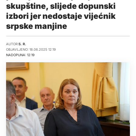
skupštine, slijede dopunski
izbori jer nedostaje vijećnik
srpske manjine
AUTOR:
S. R.
OBJAVLJENO: 18.06.2025 12:19
NADOPUNA: 12:19