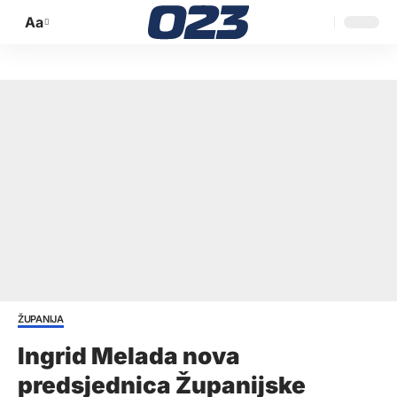
Aa
Promijeni
veličinu
slova
ŽUPANIJA
Ingrid Melada nova
predsjednica Županijske