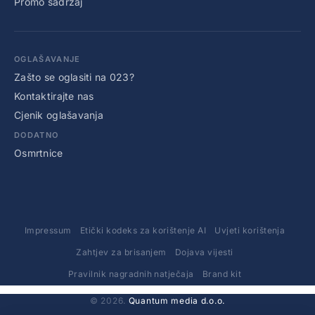
Promo sadržaj
OGLAŠAVANJE
Zašto se oglasiti na 023?
Kontaktirajte nas
Cjenik oglašavanja
DODATNO
Osmrtnice
Impressum
Etički kodeks za korištenje AI
Uvjeti korištenja
Zahtjev za brisanjem
Dojava vijesti
Pravilnik nagradnih natječaja
Brand kit
© 2026.
Quantum media d.o.o.