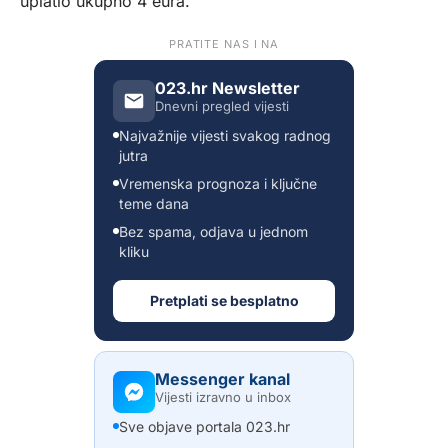
uplatio ukupno 4 eura.
PRATITE NAS I NA
023.hr Newsletter
Dnevni pregled vijesti
Najvažnije vijesti svakog radnog
jutra
Vremenska prognoza i ključne
teme dana
Bez spama, odjava u jednom
kliku
Pretplati se besplatno
Messenger kanal
Vijesti izravno u inbox
Sve objave portala 023.hr