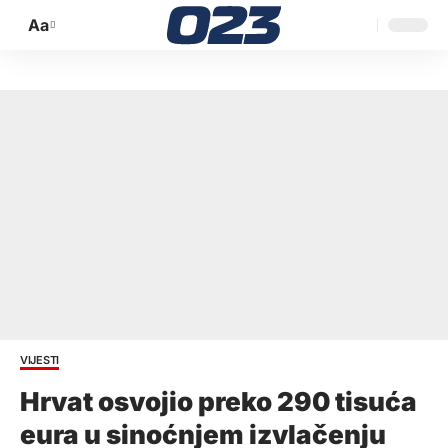
Aa
Promijeni
veličinu
slova
VIJESTI
Hrvat osvojio preko 290 tisuća
eura u sinoćnjem izvlačenju