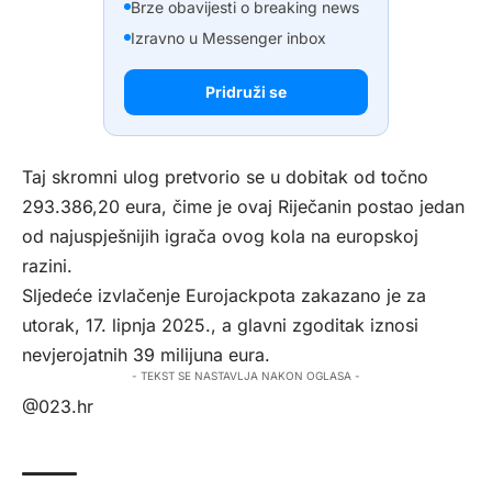
Brze obavijesti o breaking news
Izravno u Messenger inbox
Pridruži se
Taj skromni ulog pretvorio se u dobitak od točno
293.386,20 eura, čime je ovaj Riječanin postao jedan
od najuspješnijih igrača ovog kola na europskoj
razini.
Sljedeće izvlačenje Eurojackpota zakazano je za
utorak, 17. lipnja 2025., a glavni zgoditak iznosi
nevjerojatnih 39 milijuna eura.
- TEKST SE NASTAVLJA NAKON OGLASA -
@023.hr