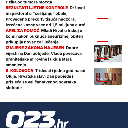
rizika od tumora mozga
Državni
inspektorat u “češljanju” obale;
VIJESTI
Provedeno preko 13 tisuća nadzora,
izrečene kazne veće od 1,5 milijuna eura!
Mladi Hrvat u Irskoj u
komi nakon puknuća aneurizme, obitelj
VIJESTI
prikuplja novac za liječenje
Dobre
vijesti na Dan pobjede; Vlada povećava
VIJESTI
braniteljske mirovine i ukida stara
smanjenja
Trideset i jedna godina od
Oluje: Hrvatska slavi Dan pobjede i
VIJESTI
prisjeća se veličanstvenog povratka
slobode