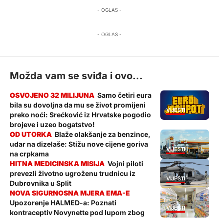
- OGLAS -
- OGLAS -
Možda vam se sviđa i ovo...
Samo četiri eura
bila su dovoljna da mu se život promijeni
VIJESTI
preko noći: Srećković iz Hrvatske pogodio
brojeve i uzeo bogatstvo!
Blaže olakšanje za benzince,
udar na dizelaše: Stižu nove cijene goriva
VIJESTI
na crpkama
Vojni piloti
prevezli životno ugroženu trudnicu iz
VIJESTI
Dubrovnika u Split
Upozorenje HALMED-a: Poznati
VIJESTI
kontraceptiv Novynette pod lupom zbog