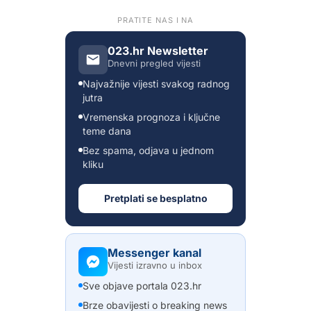
PRATITE NAS I NA
023.hr Newsletter
Dnevni pregled vijesti
Najvažnije vijesti svakog radnog
jutra
Vremenska prognoza i ključne
teme dana
Bez spama, odjava u jednom
kliku
Pretplati se besplatno
Messenger kanal
Vijesti izravno u inbox
Sve objave portala 023.hr
Brze obavijesti o breaking news