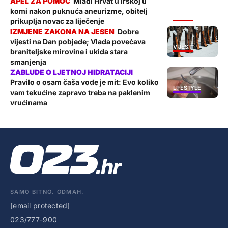
Mladi Hrvat u Irskoj u
komi nakon puknuća aneurizme, obitelj
VIJESTI
prikuplja novac za liječenje
Dobre
vijesti na Dan pobjede; Vlada povećava
VIJESTI
braniteljske mirovine i ukida stara
smanjenja
Pravilo o osam čaša vode je mit: Evo koliko
LIFESTYLE
vam tekućine zapravo treba na paklenim
vrućinama
SAMO BITNO. ODMAH.
[email protected]
023/777-900