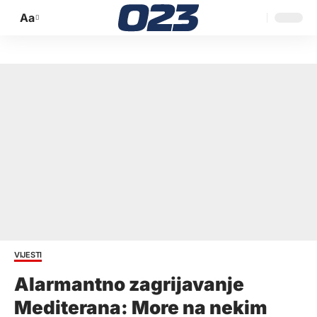
Aa
Promijeni
veličinu
slova
VIJESTI
Alarmantno zagrijavanje
Mediterana: More na nekim