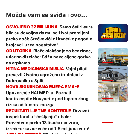
Možda vam se sviđa i ovo...
Samo četiri eura
bila su dovoljna da mu se život promijeni
VIJESTI
preko noći: Srećković iz Hrvatske pogodio
brojeve i uzeo bogatstvo!
Blaže olakšanje za benzince,
udar na dizelaše: Stižu nove cijene goriva
VIJESTI
na crpkama
Vojni piloti
prevezli životno ugroženu trudnicu iz
VIJESTI
Dubrovnika u Split
Upozorenje HALMED-a: Poznati
VIJESTI
kontraceptiv Novynette pod lupom zbog
rizika od tumora mozga
Državni
inspektorat u “češljanju” obale;
VIJESTI
Provedeno preko 13 tisuća nadzora,
izrečene kazne veće od 1,5 milijuna eura!