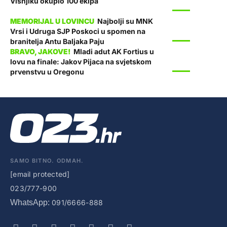
Višnjiku okupio 100 ekipa
SPORT
Najbolji su MNK
Vrsi i Udruga SJP Poskoci u spomen na
SPORT
branitelja Antu Baljaka Paju
Mladi adut AK Fortius u
lovu na finale: Jakov Pijaca na svjetskom
SPORT
prvenstvu u Oregonu
SAMO BITNO. ODMAH.
[email protected]
023/777-900
WhatsApp:
091/6666-888