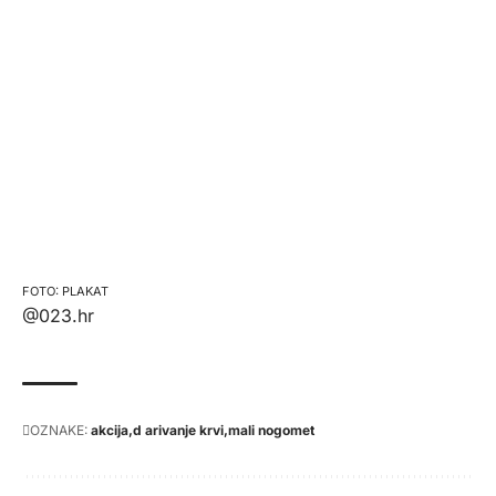
PLAKAT
@023.hr
OZNAKE:
akcija
d arivanje krvi
mali nogomet