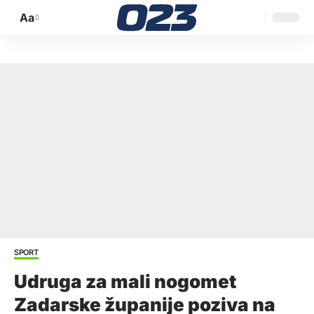
Aa
Promijeni
veličinu
slova
SPORT
Udruga za mali nogomet
Zadarske županije poziva na