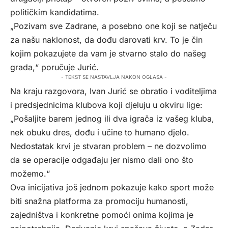
političkim kandidatima.
„Pozivam sve Zadrane, a posebno one koji se natječu
za našu naklonost, da dođu darovati krv. To je čin
kojim pokazujete da vam je stvarno stalo do našeg
grada,“ poručuje Jurić.
- TEKST SE NASTAVLJA NAKON OGLASA -
Na kraju razgovora, Ivan Jurić se obratio i voditeljima
i predsjednicima klubova koji djeluju u okviru lige:
„Pošaljite barem jednog ili dva igrača iz vašeg kluba,
nek obuku dres, dođu i učine to humano djelo.
Nedostatak krvi je stvaran problem – ne dozvolimo
da se operacije odgađaju jer nismo dali ono što
možemo.“
Ova inicijativa još jednom pokazuje kako sport može
biti snažna platforma za promociju humanosti,
zajedništva i konkretne pomoći onima kojima je