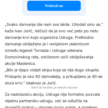
Pridruži se
„Svako darivanje ide nam sve lakše. Uhodali smo se,“
kaže Ivan Jurić, ističući da je ovo već peto po redu
darivanje krvi koje organizira Udruga. Prethodno
darivanje obilježeno je i revijalnom utakmicom
između legendi Tornada i Udruge veterana
Domovinskog rata, održanom uoči obilježavanja
akcije Maslenica.
„Bilo je lijepo vidjeti ekipu koja se nije dugo okupila.
Pristupilo je oko 60 darivatelja, a prikupljeno je 40-ak
doza krvi,“ istaknuo je Jurić.
- TEKST SE NASTAVLJA NAKON OGLASA -
Za nadolazeću akciju, Udruga nije formalno pozvala
nijednu partnersku udrugu, već se odlučila na
drugačiji pristup – otvoren poziv svima, a posebno