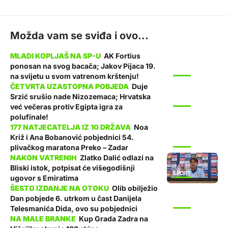
Možda vam se sviđa i ovo...
AK Fortius
ponosan na svog bacača; Jakov Pijaca 19.
SPORT
na svijetu u svom vatrenom krštenju!
Duje
Srzić srušio nade Nizozemaca; Hrvatska
SPORT
već večeras protiv Egipta igra za
polufinale!
Noa
Križ i Ana Bobanović pobjednici 54.
SPORT
plivačkog maratona Preko – Zadar
Zlatko Dalić odlazi na
Bliski istok, potpisat će višegodišnji
SPORT
ugovor s Emiratima
Olib obilježio
Dan pobjede 6. utrkom u čast Danijela
SPORT
Telesmanića Dida, ovo su pobjednici
Kup Grada Zadra na