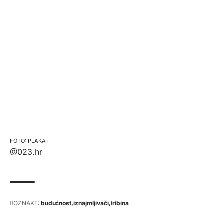
PLAKAT
@023.hr
OZNAKE:
budućnost
iznajmljivači
tribina