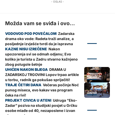
- OGLAS -
Možda vam se sviđa i ovo...
Zadarska
drama oko vode: Radeta traži analize, a
ZADAR
posljednje izvješće tvrdi da je ispravna
Nakon
upozorenja svi se odmah odjenu; Evo
ZADAR
koliko je turista u Zadru stvarno kažnjeno
zbog polugole šetnje
DRAMA U
ZADARSKOJ TRGOVINI Lopov trpao artikle
ZADAR
u torbu, radnik ga pokušao spriječiti!
Večeras počinje Noć
punog miseca, evo kakav vas program
ZADAR
čeka na rivi!
Udruga “Eko-
Zadar” poziva na studijski posjet u Grčku
ZADAR
osobe mlađe od 40, nezaposlene i izvan