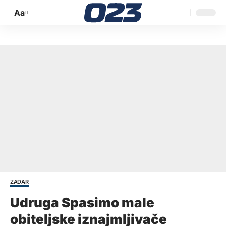
Aa
Promijeni
veličinu
slova
ZADAR
Udruga Spasimo male
obiteljske iznajmljivače