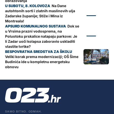
obrazovanja
Na Dane
autohtonih sorti i zlatnih maslinovih ulja
ZADAR
Zadarske županije; Stiže i Mina iz
Montreala!
Dok se
u Vrsima prazni vodosprema, na
ZADAR
Poluotoku prskalice natapaju parkove: Je
li Zadar uoči kolapsa zaboravio uskladiti
vlastite tvrtke?
Veliki korak prema modernizaciji; OŠ Šime
ZADAR
Budinića ide u kompletnu energetsku
obnovu
SAMO BITNO. ODMAH.