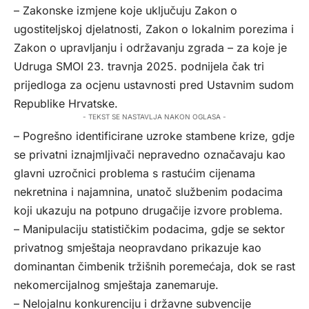
– Zakonske izmjene koje uključuju Zakon o
ugostiteljskoj djelatnosti, Zakon o lokalnim porezima i
Zakon o upravljanju i održavanju zgrada – za koje je
Udruga SMOI 23. travnja 2025. podnijela čak tri
prijedloga za ocjenu ustavnosti pred Ustavnim sudom
Republike Hrvatske.
- TEKST SE NASTAVLJA NAKON OGLASA -
– Pogrešno identificirane uzroke stambene krize, gdje
se privatni iznajmljivači nepravedno označavaju kao
glavni uzročnici problema s rastućim cijenama
nekretnina i najamnina, unatoč službenim podacima
koji ukazuju na potpuno drugačije izvore problema.
– Manipulaciju statističkim podacima, gdje se sektor
privatnog smještaja neopravdano prikazuje kao
dominantan čimbenik tržišnih poremećaja, dok se rast
nekomercijalnog smještaja zanemaruje.
– Nelojalnu konkurenciju i državne subvencije