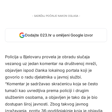
- SADRŽAJ POČINJE NAKON OGLASA -
Dodajte 023.hr u omiljeni Google izvor
Policija u Bjelovaru provela je obradu slučaja
vezanog uz jedan komentar na društvenoj mreži,
objavljen ispod članka lokalnog portala koji je
govorio o radu djelatnika u javnoj službi.
“Komentar je sadržavao skraćenicu koja se često
tumači kao uvredljiva prema policiji i drugim
službenim osobama, a objavljen je tako da je bio
dostupan široj javnosti. Zbog takvog javnog
izražavanja, protiv 36-godišnjakinje koja je objavila