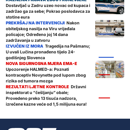
Dostavljač u Zadru uzeo novac od kupaca i
ZADAR
zadržao ga za sebe; Pokrao poslodavca za
stotine eura
Nakon
obiteljskog nasilja na Viru vrijeđala
ŽUPANIJA
policajce; Određeno joj 14 dana
zadržavanja u zatvoru
Tragedija na Pašmanu;
U uvali Lučina pronađeno tijelo 24-
ŽUPANIJA
godišnjeg Slovenca
Upozorenje HALMED-a: Poznati
VIJESTI
kontraceptiv Novynette pod lupom zbog
rizika od tumora mozga
Državni
inspektorat u “češljanju” obale;
VIJESTI
Provedeno preko 13 tisuća nadzora,
izrečene kazne veće od 1,5 milijuna eura!