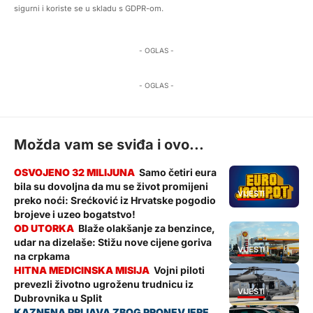
sigurni i koriste se u skladu s GDPR-om.
- OGLAS -
- OGLAS -
Možda vam se sviđa i ovo...
Samo četiri eura
bila su dovoljna da mu se život promijeni
VIJESTI
preko noći: Srećković iz Hrvatske pogodio
brojeve i uzeo bogatstvo!
Blaže olakšanje za benzince,
udar na dizelaše: Stižu nove cijene goriva
VIJESTI
na crpkama
Vojni piloti
prevezli životno ugroženu trudnicu iz
VIJESTI
Dubrovnika u Split