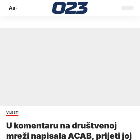
Aa
Promijeni
veličinu
slova
VIJESTI
U komentaru na društvenoj
mreži napisala ACAB, prijeti joj