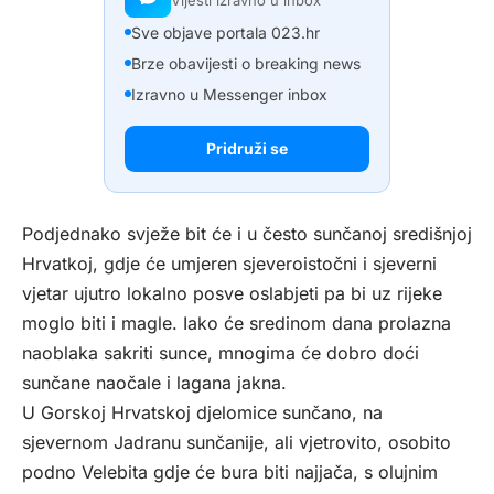
Vijesti izravno u inbox
Sve objave portala 023.hr
Brze obavijesti o breaking news
Izravno u Messenger inbox
Pridruži se
Podjednako svježe bit će i u često sunčanoj središnjoj
Hrvatkoj, gdje će umjeren sjeveroistočni i sjeverni
vjetar ujutro lokalno posve oslabjeti pa bi uz rijeke
moglo biti i magle. Iako će sredinom dana prolazna
naoblaka sakriti sunce, mnogima će dobro doći
sunčane naočale i lagana jakna.
U Gorskoj Hrvatskoj djelomice sunčano, na
sjevernom Jadranu sunčanije, ali vjetrovito, osobito
podno Velebita gdje će bura biti najjača, s olujnim