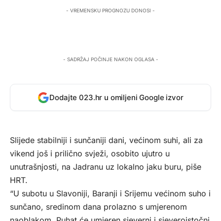
- VREMENSKU PROGNOZU DONOSI -
- SADRŽAJ POČINJE NAKON OGLASA -
Dodajte 023.hr u omiljeni Google izvor
Slijede stabilniji i sunčaniji dani, većinom suhi, ali za
vikend još i prilično svježi, osobito ujutro u
unutrašnjosti, na Jadranu uz lokalno jaku buru, piše
HRT
.
“U subotu u Slavoniji, Baranji i Srijemu većinom suho i
sunčano, sredinom dana prolazno s umjerenom
naoblakom. Puhat će umjeren sjeverni i sjeveroistočni