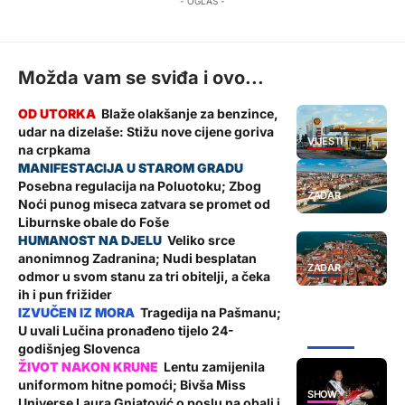
- OGLAS -
Možda vam se sviđa i ovo...
Blaže olakšanje za benzince,
udar na dizelaše: Stižu nove cijene goriva
VIJESTI
na crpkama
Posebna regulacija na Poluotoku; Zbog
ZADAR
Noći punog miseca zatvara se promet od
Liburnske obale do Foše
Veliko srce
anonimnog Zadranina; Nudi besplatan
ZADAR
odmor u svom stanu za tri obitelji, a čeka
ih i pun frižider
Tragedija na Pašmanu;
U uvali Lučina pronađeno tijelo 24-
ŽUPANIJA
godišnjeg Slovenca
Lentu zamijenila
uniformom hitne pomoći; Bivša Miss
SHOW
Universe Laura Gnjatović o poslu na obali i