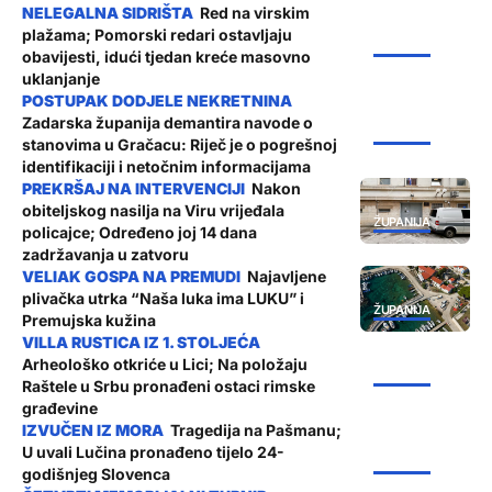
Red na virskim
plažama; Pomorski redari ostavljaju
ŽUPANIJA
obavijesti, idući tjedan kreće masovno
uklanjanje
Zadarska županija demantira navode o
ŽUPANIJA
stanovima u Gračacu: Riječ je o pogrešnoj
identifikaciji i netočnim informacijama
Nakon
obiteljskog nasilja na Viru vrijeđala
ŽUPANIJA
policajce; Određeno joj 14 dana
zadržavanja u zatvoru
Najavljene
plivačka utrka “Naša luka ima LUKU” i
ŽUPANIJA
Premujska kužina
Arheološko otkriće u Lici; Na položaju
ŽUPANIJA
Raštele u Srbu pronađeni ostaci rimske
građevine
Tragedija na Pašmanu;
U uvali Lučina pronađeno tijelo 24-
ŽUPANIJA
godišnjeg Slovenca