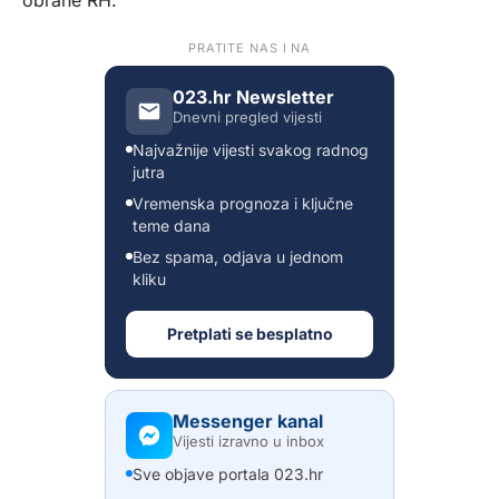
PRATITE NAS I NA
023.hr Newsletter
Dnevni pregled vijesti
Najvažnije vijesti svakog radnog
jutra
Vremenska prognoza i ključne
teme dana
Bez spama, odjava u jednom
kliku
Pretplati se besplatno
Messenger kanal
Vijesti izravno u inbox
Sve objave portala 023.hr