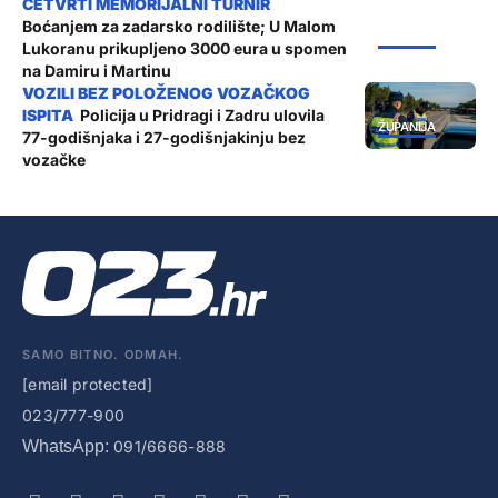
Boćanjem za zadarsko rodilište; U Malom
ŽUPANIJA
Lukoranu prikupljeno 3000 eura u spomen
na Damiru i Martinu
Policija u Pridragi i Zadru ulovila
ŽUPANIJA
77-godišnjaka i 27-godišnjakinju bez
vozačke
SAMO BITNO. ODMAH.
[email protected]
023/777-900
WhatsApp:
091/6666-888