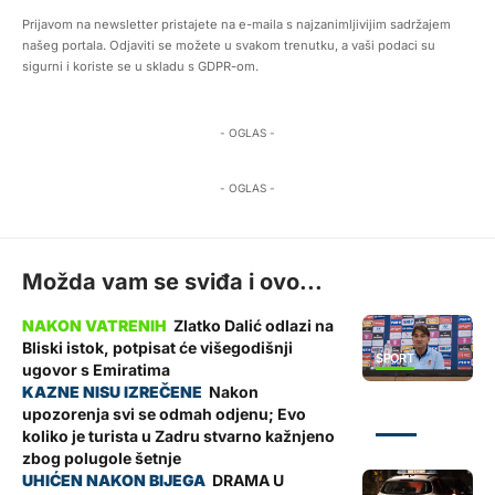
Prijavom na newsletter pristajete na e-maila s najzanimljivijim sadržajem
našeg portala. Odjaviti se možete u svakom trenutku, a vaši podaci su
sigurni i koriste se u skladu s GDPR-om.
- OGLAS -
- OGLAS -
Možda vam se sviđa i ovo...
Zlatko Dalić odlazi na
Bliski istok, potpisat će višegodišnji
SPORT
ugovor s Emiratima
Nakon
upozorenja svi se odmah odjenu; Evo
ZADAR
koliko je turista u Zadru stvarno kažnjeno
zbog polugole šetnje
DRAMA U