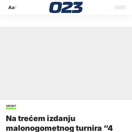
Aa
Promijeni
veličinu
slova
SPORT
Na trećem izdanju
malonogometnog turnira “4