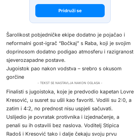
Pridruži se
Šarolikost pobjedničke ekipe dodatno je pojačao i
neformalni gost-igrač “Bočkaj” s Raba, koji je svojim
doprinosom dodatno podigao atmosferu i razigranost
sjeverozapadne postave.
Jugoistok pao nakon vodstva – srebro s okusom
gorčine
- TEKST SE NASTAVLJA NAKON OGLASA -
Finalisti s jugoistoka, koje je predvodio kapetan Lovre
Kresović, u susret su ušli kao favoriti. Vodili su 2:0, a
zatim i 4:2, no prednost nisu uspjeli sačuvati.
Uslijedio je povratak protivnika i izjednačenje, a
penali su ih ostavili bez naslova. Voditelj Stipica
Radoš i Kresović tako i dalje čekaju svoju prvu