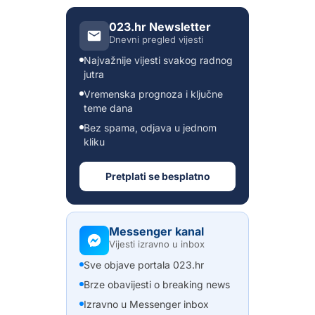
023.hr Newsletter
Dnevni pregled vijesti
Najvažnije vijesti svakog radnog
jutra
Vremenska prognoza i ključne
teme dana
Bez spama, odjava u jednom
kliku
Pretplati se besplatno
Messenger kanal
Vijesti izravno u inbox
Sve objave portala 023.hr
Brze obavijesti o breaking news
Izravno u Messenger inbox