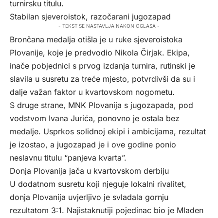
turnirsku titulu.
Stabilan sjeveroistok, razočarani jugozapad
- TEKST SE NASTAVLJA NAKON OGLASA -
Brončana medalja otišla je u ruke sjeveroistoka
Plovanije, koje je predvodio Nikola Čirjak. Ekipa,
inače pobjednici s prvog izdanja turnira, rutinski je
slavila u susretu za treće mjesto, potvrdivši da su i
dalje važan faktor u kvartovskom nogometu.
S druge strane, MNK Plovanija s jugozapada, pod
vodstvom Ivana Jurića, ponovno je ostala bez
medalje. Usprkos solidnoj ekipi i ambicijama, rezultat
je izostao, a jugozapad je i ove godine ponio
neslavnu titulu “panjeva kvarta”.
Donja Plovanija jača u kvartovskom derbiju
U dodatnom susretu koji njeguje lokalni rivalitet,
donja Plovanija uvjerljivo je svladala gornju
rezultatom 3:1. Najistaknutiji pojedinac bio je Mladen