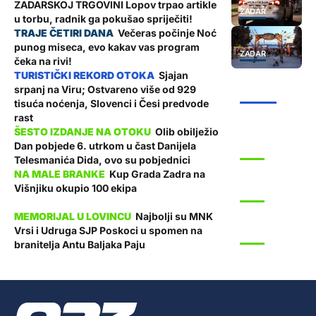
ZADARSKOJ TRGOVINI Lopov trpao artikle
ZADAR
u torbu, radnik ga pokušao spriječiti!
Večeras počinje Noć
punog miseca, evo kakav vas program
ZADAR
čeka na rivi!
Sjajan
srpanj na Viru; Ostvareno više od 929
ŽUPANIJA
tisuća noćenja, Slovenci i Česi predvode
rast
Olib obilježio
Dan pobjede 6. utrkom u čast Danijela
SPORT
Telesmanića Dida, ovo su pobjednici
Kup Grada Zadra na
Višnjiku okupio 100 ekipa
SPORT
Najbolji su MNK
Vrsi i Udruga SJP Poskoci u spomen na
SPORT
branitelja Antu Baljaka Paju