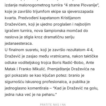
izdanje malonogometnog turnira “4 strane Plovanije”,
koje je završilo trijumfom ekipe sa sjeverozapada
kvarta. Predvođeni kapetanom Kristijanom
Draževićem, koji je ujedno proglašen i najboljim
igračem turnira, nova šampionska momčad do
naslova je stigla kroz dramatičnu seriju
jedanaesteraca.
U finalnom susretu, koji je završio rezultatom 4:4,
Dražević je zasjao među vratnicama, nakon taktičke
odluke voditeljskog trojca Boris Radić-Bobo, Ante
Matak i Franko Mikulić. Premještanje Draževića na
gol pokazalo se kao ključan potez: branio je
sigurnošću iskusnog profesionalca, a publika je
jednoglasno komentirala – “Kad je Dražević na golu,
jedna ruka već je na peharu.”
PRATITE NAS I NA