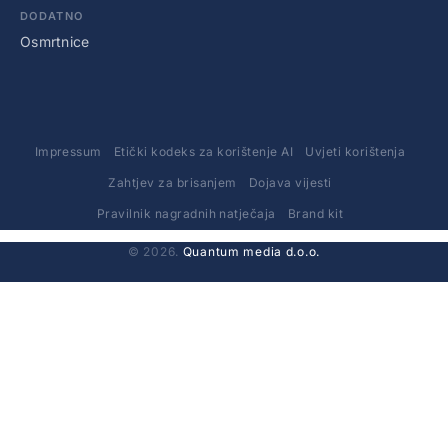
DODATNO
Osmrtnice
Impressum
Etički kodeks za korištenje AI
Uvjeti korištenja
Zahtjev za brisanjem
Dojava vijesti
Pravilnik nagradnih natječaja
Brand kit
© 2026.
Quantum media d.o.o.