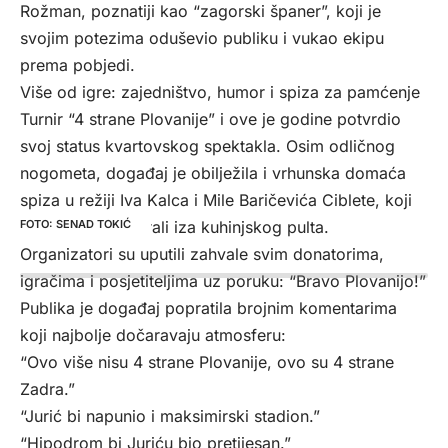
Rožman, poznatiji kao “zagorski španer”, koji je
svojim potezima oduševio publiku i vukao ekipu
prema pobjedi.
Više od igre: zajedništvo, humor i spiza za pamćenje
Turnir “4 strane Plovanije” i ove je godine potvrdio
svoj status kvartovskog spektakla. Osim odličnog
nogometa, događaj je obilježila i vrhunska domaća
spiza u režiji Iva Kalca i Mile Baričevića Ciblete, koji
su ponovno briljirali iza kuhinjskog pulta.
SENAD TOKIĆ
Organizatori su uputili zahvale svim donatorima,
igračima i posjetiteljima uz poruku: “Bravo Plovanijo!”
Publika je događaj popratila brojnim komentarima
koji najbolje dočaravaju atmosferu:
“Ovo više nisu 4 strane Plovanije, ovo su 4 strane
Zadra.”
“Jurić bi napunio i maksimirski stadion.”
“Hipodrom bi Juriću bio pretijesan.”